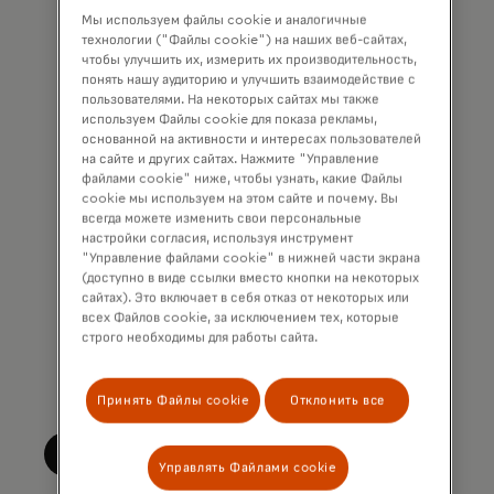
that I am also happy to be
Мы используем файлы cookie и аналогичные
contacted by Mastercard for such
технологии ("Файлы cookie") на наших веб-сайтах,
чтобы улучшить их, измерить их производительность,
marketing purposes by phone. I
понять нашу аудиторию и улучшить взаимодействие с
understand that I am free to
пользователями. На некоторых сайтах мы также
используем Файлы cookie для показа рекламы,
withdraw my consent at any time,
основанной на активности и интересах пользователей
free of charge, using the opt-out
на сайте и других сайтах. Нажмите "Управление
link provided in each email.
файлами cookie" ниже, чтобы узнать, какие Файлы
cookie мы используем на этом сайте и почему. Вы
всегда можете изменить свои персональные
I acknowledge that my personal
настройки согласия, используя инструмент
data will be processed in
"Управление файлами cookie" в нижней части экрана
(доступно в виде ссылки вместо кнопки на некоторых
accordance with
сайтах). Это включает в себя отказ от некоторых или
Mastercard’s
Global Privacy Notice
.
всех Файлов cookie, за исключением тех, которые
строго необходимы для работы сайта.
By submitting this form, I also
confirm that I have read and agree
to the Mastercard
Terms of Use
.
Принять Файлы cookie
Отклонить все
Отправить
Управлять Файлами cookie