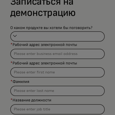
Записаться на
демонстрацию
О каком продукте вы хотели бы поговорить?
Filtering
*
Рабочий адрес электронной почты
will
be
applied
*
Рабочий адрес электронной почты
after
3
characters.
*
Фамилия
*
Название должности