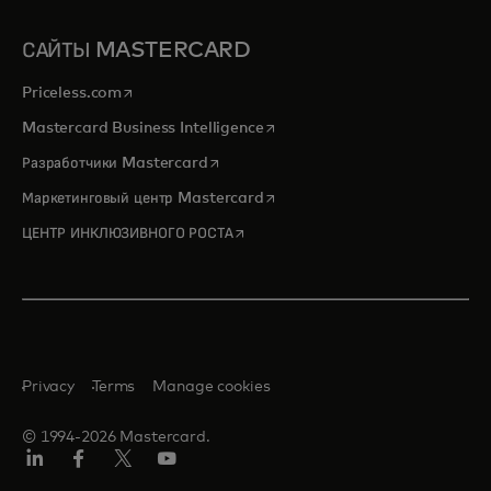
САЙТЫ MASTERCARD
opens in a new tab
Priceless.com
opens in a new tab
Mastercard Business Intelligence
opens in a new tab
Разработчики Mastercard
opens in a new tab
Маркетинговый центр Mastercard
opens in a new tab
ЦЕНТР ИНКЛЮЗИВНОГО РОСТА
Privacy
Terms
Manage cookies
© 1994-2026 Mastercard.
LinkedIn
Facebook
X
YouTube