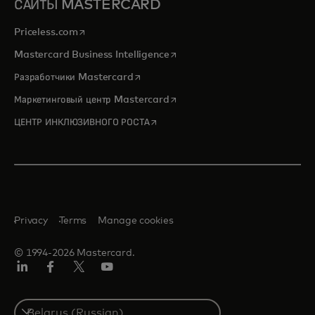
САЙТЫ MASTERCARD
opens in a new tab
Priceless.com
opens in a new tab
Mastercard Business Intelligence
opens in a new tab
Разработчики Mastercard
opens in a new tab
Маркетинговый центр Mastercard
opens in a new tab
ЦЕНТР ИНКЛЮЗИВНОГО РОСТА
Privacy
Terms
Manage cookies
© 1994-2026 Mastercard.
LinkedIn
Facebook
X
YouTube
(ранее
Twitter)
Select
a