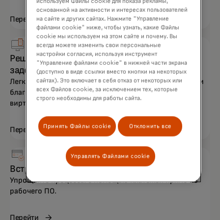
используем Файлы cookie для показа рекламы,
основанной на активности и интересах пользователей
Перейти
на сайте и других сайтах. Нажмите "Управление
файлами cookie" ниже, чтобы узнать, какие Файлы
cookie мы используем на этом сайте и почему. Вы
всегда можете изменить свои персональные
настройки согласия, используя инструмент
Решения по управлению дебиторской
"Управление файлами cookie" в нижней части экрана
задолженностью
(доступно в виде ссылки вместо кнопки на некоторых
Легко сверяйте открытые дебиторские задолженности
сайтах). Это включает в себя отказ от некоторых или
всех Файлов cookie, за исключением тех, которые
благодаря автоматическому учету платежей по
строго необходимы для работы сайта.
виртуальным картам.
Принять Файлы cookie
Отклонить все
Перейти
Управлять Файлами cookie
Встроенные финансы
Упрощайте процессы с помощью платежей прямо из
рабочего ПО.
Перейти