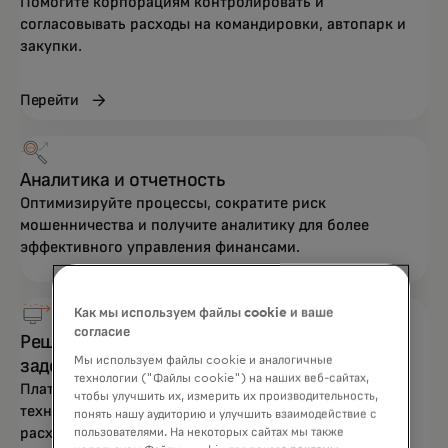
Помогите корпорациям контролировать и
согласовывать расходы на командировки, автопарк и
закупки.
Перейти
Аналитика и отчетность
Оптимизируйте процессы, сократите риск
мошенничества и получите аналитику для более
эффективного управления финансами.
Как мы используем файлы cookie и ваше
согласие
Решения по управлению кредиторской
Мы используем файлы cookie и аналогичные
задолженностью
технологии ("Файлы cookie") на наших веб-сайтах,
Платите быстрее и выгоднее благодаря передовым
чтобы улучшить их, измерить их производительность,
технологиям, которые сокращают операционные
понять нашу аудиторию и улучшить взаимодействие с
расходы.
пользователями. На некоторых сайтах мы также