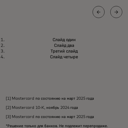
НОВОСТИ
Слайд один
Mastercard трансформирует
opens in a new tab
Подробнее
Слайд два
трансграничные платежи для
Третий слайд
банков с помощью абсолютно
Слайд четыре
новых инноваций
[1] Mastercard по состоянию на март 2025 года
[2] Mastercard 10-K, ноябрь 2024 года
[3] Mastercard по состоянию на март 2025 года
*Решение только для банков. Не подлежит перепродаже.