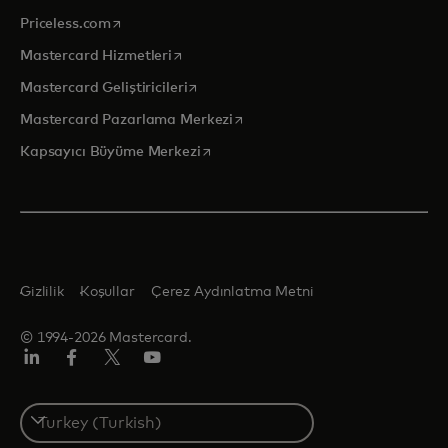
opens in a new tab
Priceless.com
opens in a new tab
Mastercard Hizmetleri
opens in a new tab
Mastercard Geliştiricileri
opens in a new tab
Mastercard Pazarlama Merkezi
opens in a new tab
Kapsayıcı Büyüme Merkezi
Gizlilik
Koşullar
Çerez Aydınlatma Metni
© 1994-2026 Mastercard.
Linkedin
Facebook
Twitter/X
Youtube
Select
a
country