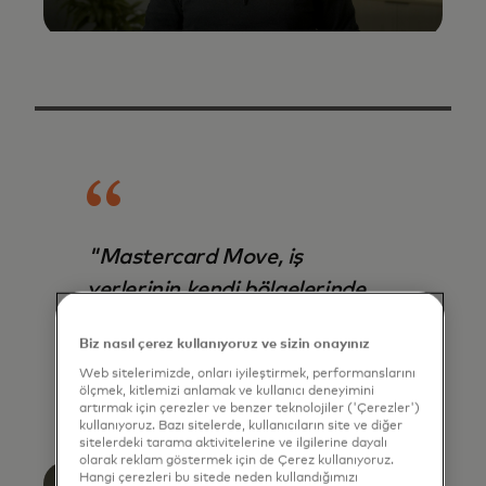
"Mastercard Move, iş
yerlerinin kendi bölgelerinde
genişlerken yerel ihtiyaçlarını
Biz nasıl çerez kullanıyoruz ve sizin onayınız
karşılamamıza yardımcı
Web sitelerimizde, onları iyileştirmek, performanslarını
oluyor."
ölçmek, kitlemizi anlamak ve kullanıcı deneyimini
artırmak için çerezler ve benzer teknolojiler ('Çerezler')
kullanıyoruz. Bazı sitelerde, kullanıcıların site ve diğer
Sam Yoelin
Partnerships Manager, Adyen
sitelerdeki tarama aktivitelerine ve ilgilerine dayalı
olarak reklam göstermek için de Çerez kullanıyoruz.
Hangi çerezleri bu sitede neden kullandığımızı