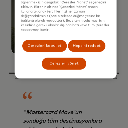
öğrenmek için aşağıdaki 'Çerezleri Yönet' seçeneğini
tıklayın. Ekranın altında 'Çerezleri Yönet' aracını
kullanarak onay tercihlerinizi her zaman
değiştirebilirsiniz (bazı sitelerde düğme yerine bir
bağlantı olarak mevcuttur). Bu, sitenin çalışması için
kesinlikle gerekli olanlar dışında bazı veya tüm Çerezleri
reddetmeyi içerir.
Çerezleri kabul et
Hepsini reddet
Çerezleri yönet
"Mastercard Move'un
sunduğu tüm destinasyonlara