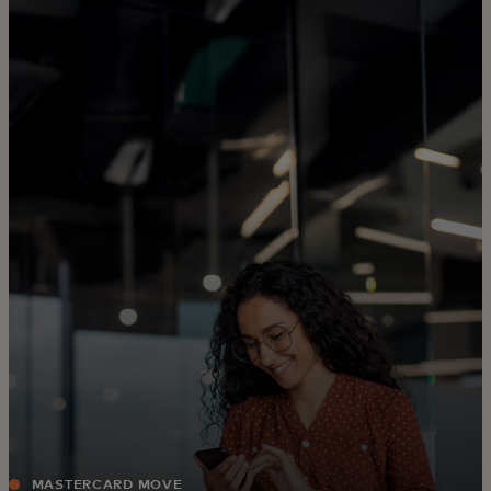
Sizin için
Kurumunuz için
Dünyamız için
İnovasyon liderleri için
Haberler ve trendler
MASTERCARD MOVE