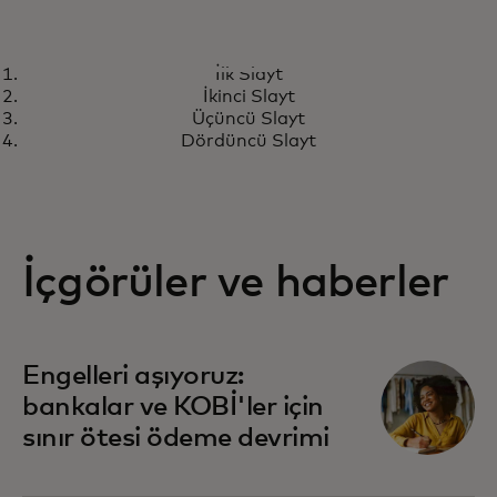
ARAŞTIRMA
İlk Slayt
Yeni nesil para transferi
Daha fazla bilgi edinin
İkinci Slayt
çözümlerini tasarlıyoruz
Üçüncü Slayt
Dördüncü Slayt
İçgörüler ve haberler
Engelleri aşıyoruz:
bankalar ve KOBİ'ler için
sınır ötesi ödeme devrimi