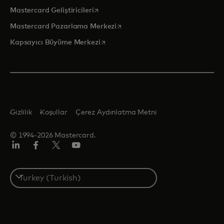
opens in a new tab
Mastercard Geliştiricileri
opens in a new tab
Mastercard Pazarlama Merkezi
opens in a new tab
Kapsayıcı Büyüme Merkezi
Gizlilik
Koşullar
Çerez Aydınlatma Metni
© 1994-2026 Mastercard.
Linkedin
Facebook
Twitter/X
Youtube
Select
a
country