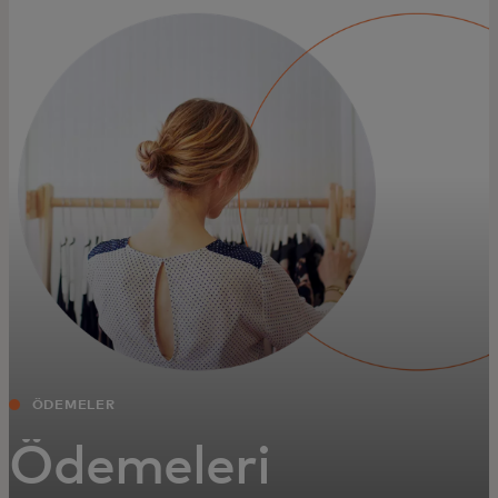
Za vas
Za biznis
Za svijet
Za inovatore
Novosti i trendovi
ÖDEMELER
Ödemeleri