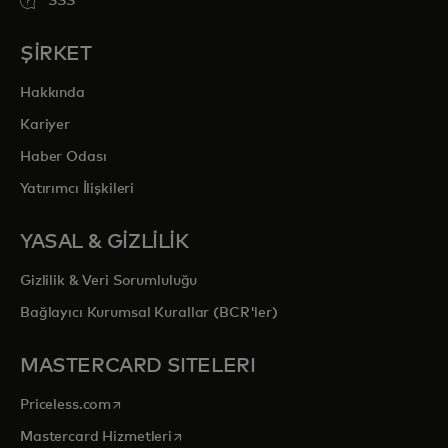
SSS
ŞİRKET
Hakkında
Kariyer
Haber Odası
Yatırımcı İlişkileri
YASAL & GİZLİLİK
Gizlilik & Veri Sorumluluğu
Bağlayıcı Kurumsal Kurallar (BCR'ler)
MASTERCARD SITELERI
opens in a new tab
Priceless.com
opens in a new tab
Mastercard Hizmetleri