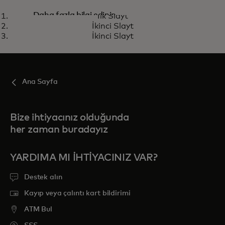
Gerçek zamanlı ödemeler için
Daha fazla bilgi edinin
İlk Slayt
sırada ne var?
İkinci Slayt
İkinci Slayt
Ana Sayfa
Bize ihtiyacınız olduğunda
her zaman buradayız
YARDIMA MI IHTIYACINIZ VAR?
Destek alın
Kayıp veya çalıntı kart bildirimi
ATM Bul