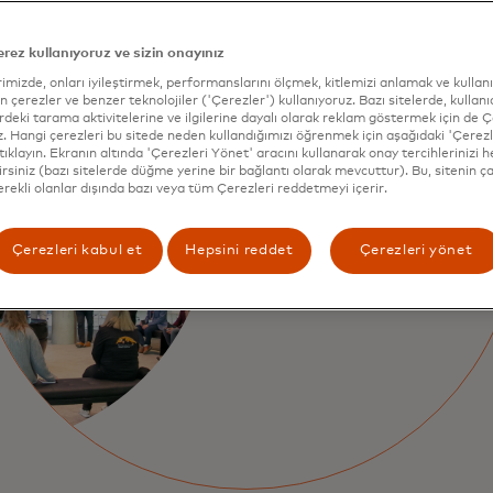
erez kullanıyoruz ve sizin onayınız
imizde, onları iyileştirmek, performanslarını ölçmek, kitlemizi anlamak ve kullan
n çerezler ve benzer teknolojiler ('Çerezler') kullanıyoruz. Bazı sitelerde, kullanıc
erdeki tarama aktivitelerine ve ilgilerine dayalı olarak reklam göstermek için de 
Dijital hikay
z. Hangi çerezleri bu sitede neden kullandığımızı öğrenmek için aşağıdaki 'Çerezl
tıklayın. Ekranın altında 'Çerezleri Yönet' aracını kullanarak onay tercihlerinizi
irsiniz (bazı sitelerde düğme yerine bir bağlantı olarak mevcuttur). Bu, sitenin ça
anlatımı arac
gerekli olanlar dışında bazı veya tüm Çerezleri reddetmeyi içerir.
yenilikçi çöz
Çerezleri kabul et
Hepsini reddet
Çerezleri yönet
konseptler k