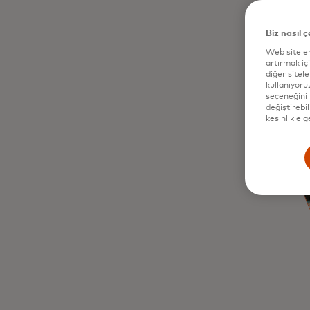
Biz nasıl ç
Web siteler
artırmak içi
diğer sitel
kullanıyoru
seçeneğini 
değiştirebil
kesinlikle 