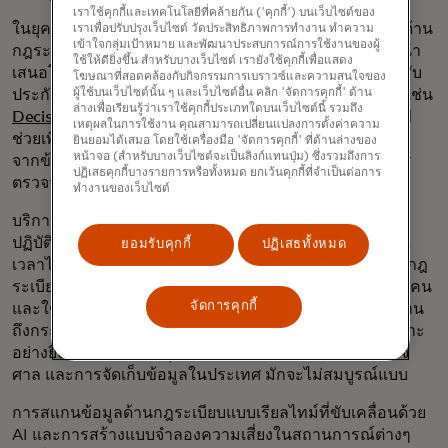
เราใช้คุกกี้และเทคโนโลยีที่คล้ายกัน ('คุกกี้') บนเว็บไซต์ของ
ในยุคที่การฉ้อโกงทางการเงินเพิ่มมากขึ้นและความกังวลด้าน
เราเพื่อปรับปรุงเว็บไซต์ วัดประสิทธิภาพการทำงาน ทำความ
เข้าใจกลุ่มเป้าหมาย และพัฒนาประสบการณ์การใช้งานของผู้
กฎระเบียบต่างๆ ทวีความรุนแรงขึ้น ปัญญาประดิษฐ์ (AI) นำ
ใช้ให้ดียิ่งขึ้น สำหรับบางเว็บไซต์ เรายังใช้คุกกี้เพื่อแสดง
เสนอโซลูชันที่แข็งแกร่งเพื่อเสริมสร้างความปลอดภัยและรับ
โฆษณาที่สอดคล้องกับกิจกรรมการเบราวซ์และความสนใจของ
ประกันการปฏิบัติตามกฎระเบียบ ระบบที่ขับเคลื่อนด้วย AI เช่น
ผู้ใช้บนเว็บไซต์นั้น ๆ และเว็บไซต์อื่น คลิก 'จัดการคุกกี้' ด้าน
ล่างเพื่อเรียนรู้ว่าเราใช้คุกกี้ประเภทใดบนเว็บไซต์นี้ รวมถึง
Decision Intelligence
และ
Safety Net
ของ Mastercard
เหตุผลในการใช้งาน คุณสามารถเปลี่ยนแปลงการตั้งค่าความ
ช่วยเพิ่มประสิทธิภาพในการตรวจจับการฉ้อโกงและเรียนรู้
ยินยอมได้เสมอ โดยใช้เครื่องมือ 'จัดการคุกกี้' ที่ด้านล่างของ
หน้าจอ (สำหรับบางเว็บไซต์จะเป็นลิงก์แทนปุ่ม) ซึ่งรวมถึงการ
จากข้อมูลใหม่ๆ อย่างต่อเนื่อง ส่งผลให้ความแม่นยำในการ
ปฏิเสธคุกกี้บางรายการหรือทั้งหมด ยกเว้นคุกกี้ที่จำเป็นต่อการ
ตรวจจับและความเร็วในการตอบสนองดีขึ้น
ทำงานของเว็บไซต์
บริการ AI จำนวนมากยังสามารถช่วยในการตรวจสอบการ
ปฏิบัติตามข้อกำหนดด้านกฎระเบียบที่เปลี่ยนแปลงอยู่ตลอด
ยอมรับคุกกี้
ปฏิเสธทั้งหมด
เวลาได้อีกด้วย การทำให้มั่นใจว่าองค์กรทั่วโลกปฏิบัติตามกฎ
ระเบียบนั้น โดยทั่วไปแล้วเป็นกระบวนการที่ต้องใช้แรงงานคน
จัดการคุกกี้
และใช้เวลานาน รวมถึงต้องอาศัยความเชี่ยวชาญเฉพาะด้าน
ถึงกระนั้นก็ตาม ความพยายามที่จะเปิดเผยจุดบอด โดยเฉพาะ
อย่างยิ่งในด้านห่วงโซ่อุปทาน กฎระเบียบเฉพาะเขตอำนาจ
ศาล และการจัดเก็บข้อมูลในประเทศ มักจะไม่สมบูรณ์แบบ
การสแกนข้อมูลด้านกฎระเบียบแบบเรียลไทม์ที่ขับเคลื่อนด้วย
AI และการสร้างแบบจำลองความเสี่ยงในสถานการณ์ต่างๆ