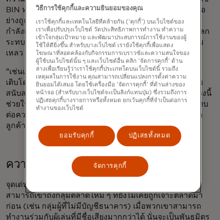
วิธีการใช้คุกกี้และความยินยอมของคุณ
BIN ทำให้มั่นใจได้ว่าการชำระเงินจะได้รับการประมวลผลอ
ย่างถูกต้องและปลอดภัย และเนื่องจากอุตสาหกรรมฟินเทค
เราใช้คุกกี้และเทคโนโลยีที่คล้ายกัน ('คุกกี้') บนเว็บไซต์ของ
เราเพื่อปรับปรุงเว็บไซต์ วัดประสิทธิภาพการทำงาน ทำความ
กำลังเติบโตอย่างรวดเร็ว กฎระเบียบเหล่านี้จึงช่วยป้องกันผลก
เข้าใจกลุ่มเป้าหมาย และพัฒนาประสบการณ์การใช้งานของผู้
ระทบที่จะเกิดขึ้นกับธนาคารและผู้บริโภคหากสตาร์ทอัพล้ม
ใช้ให้ดียิ่งขึ้น สำหรับบางเว็บไซต์ เรายังใช้คุกกี้เพื่อแสดง
เหลว
โฆษณาที่สอดคล้องกับกิจกรรมการเบราวซ์และความสนใจของ
ผู้ใช้บนเว็บไซต์นั้น ๆ และเว็บไซต์อื่น คลิก 'จัดการคุกกี้' ด้าน
ล่างเพื่อเรียนรู้ว่าเราใช้คุกกี้ประเภทใดบนเว็บไซต์นี้ รวมถึง
“เช่นเดียวกับนวัตกรรมอื่นๆ อีกมากมาย นี่คือพื้นที่ที่กำลัง
เหตุผลในการใช้งาน คุณสามารถเปลี่ยนแปลงการตั้งค่าความ
เติบโตและพัฒนาอย่างรวดเร็ว” ริช ออเด็ต รองประธานฝ่าย
ยินยอมได้เสมอ โดยใช้เครื่องมือ 'จัดการคุกกี้' ที่ด้านล่างของ
สนับสนุนลูกค้าแฟรนไชส์ของ Mastercard กล่าว “แนวทางนี้
หน้าจอ (สำหรับบางเว็บไซต์จะเป็นลิงก์แทนปุ่ม) ซึ่งรวมถึงการ
ปฏิเสธคุกกี้บางรายการหรือทั้งหมด ยกเว้นคุกกี้ที่จำเป็นต่อการ
ช่วยให้เราสามารถขับเคลื่อนการเติบโตใหม่ ๆ โดยไม่กระทบ
ทำงานของเว็บไซต์
ต่อความสามารถในการบริหารจัดการและลดความเสี่ยงต่อ
ลูกค้าและผู้ถือบัตรของเรา”
ยอมรับคุกกี้
ปฏิเสธทั้งหมด
ความท้าทายมากมาย แต่มีทางออกเดียว
จัดการคุกกี้
จุดเด่นของฟินเทคใหม่ ๆ นั้นชัดเจน: ฟินเทคที่สร้างสรรค์
สามารถเข้าถึงกลุ่มตลาดใหม่ ๆ ที่ยังไม่เคยถูกเจาะตลาดมา
ก่อน (เช่น กลุ่มผู้ที่ไม่มีบัญชีธนาคาร) เมื่อพวกเขาสามารถ
ทำงานร่วมกับผู้เล่นที่มีชื่อเสียงมากกว่าได้ นั่นจะเป็นพันธมิตร