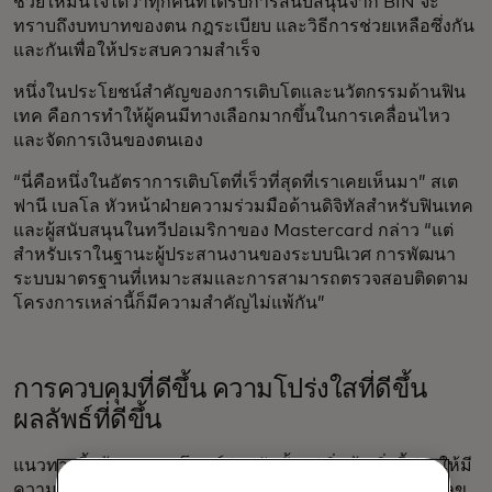
ช่วยให้มั่นใจได้ว่าทุกคนที่ได้รับการสนับสนุนจาก BIN จะ
ทราบถึงบทบาทของตน กฎระเบียบ และวิธีการช่วยเหลือซึ่งกัน
และกันเพื่อให้ประสบความสำเร็จ
หนึ่งในประโยชน์สำคัญของการเติบโตและนวัตกรรมด้านฟิน
เทค คือการทำให้ผู้คนมีทางเลือกมากขึ้นในการเคลื่อนไหว
และจัดการเงินของตนเอง
“นี่คือหนึ่งในอัตราการเติบโตที่เร็วที่สุดที่เราเคยเห็นมา” สเต
ฟานี เบลโล หัวหน้าฝ่ายความร่วมมือด้านดิจิทัลสำหรับฟินเทค
และผู้สนับสนุนในทวีปอเมริกาของ Mastercard กล่าว “แต่
สำหรับเราในฐานะผู้ประสานงานของระบบนิเวศ การพัฒนา
ระบบมาตรฐานที่เหมาะสมและการสามารถตรวจสอบติดตาม
โครงการเหล่านี้ก็มีความสำคัญไม่แพ้กัน”
การควบคุมที่ดีขึ้น ความโปร่งใสที่ดีขึ้น
ผลลัพธ์ที่ดีขึ้น
แนวทางนี้สร้างผลประโยชน์ร่วมกันตั้งแต่เริ่มต้น สิ่งนี้ช่วยให้มี
ความชัดเจนมากขึ้นว่าใครเป็นผู้ควบคุมและจัดการหมายเลข