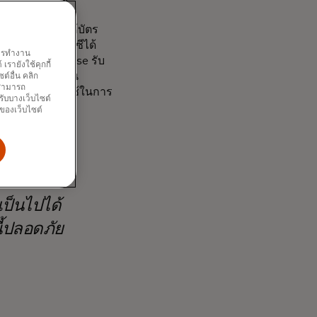
รื่นและปลอดภัย
ังขยายช่องทางให้บัตร
คริปโตเคอร์เรนซีได้
พการทำงาน
bit และ Coinbase รับ
รายังใช้คุกกี้
้สร้างสรรค์ผลงาน
์อื่น คลิก
ณสามารถ
่ว่าสกุลเงินที่ใช้ในการ
รับบางเว็บไซต์
นของเว็บไซต์
เป็นไปได้
ี้ปลอดภัย