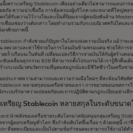
่นนี้เพราะเหรียญ Stablecoin เพียงอย่างเดียวไม่สามารถมอบกา
ภัย ความน่าเชื่อถือ การคุ้มครองผู้บริโภค และขนาดที่ใหญ่พอๆ
บัตรได้รับความไว้วางใจและเป็นที่นิยมจากผู้คนนับพันล้าน Maste
ารเชื่อมช่องว่างดังกล่าว โดยทำงานร่วมกับระบบนิเวศคริปโตและ
ล็อกศักยภาพนี้
 Stablecoin กำลังช่วยแก้ปัญหาในโลกแห่งความเป็นจริง แม้ว่าจะอ
่น ลดเวลาและค่าใช้จ่ายในการโอนเงินข้ามพรมแดน ช่วยให้การจ่า
วดเร็วเกือบจะในทันที เปลี่ยนแปลงวิธีการจ่ายเงินให้กับผู้สร้างค
ะขับเคลื่อนธุรกรรม B2B ที่สามารถตั้งโปรแกรมได้ เรารู้สึกตื่นเต้นท
่อสร้างระบบนิเวศนวัตกรรมที่อุดมสมบูรณ์และมีชีวิตชีวาในเครือข่า
ราขอประกาศความสามารถและความร่วมมือใหม่ๆ ที่สะท้อนวิสัยทัศน์น
Stablecoin หลายสกุลบนเครือข่ายของเรา การขยายขอบเขตการใช้
ังระบบรักษาความปลอดภัยและการปฏิบัติตามกฎระเบียบอย่างลึกซ
บเหรียญ Stablecoin หลายสกุลในระดับขนาด
rd นำพลังของเครือข่ายระดับโลกมาสนับสนุนกลุ่มเหรียญ Stablec
จากผู้ออกเหรียญทั่วโลก ซึ่งกำลังเติบโตขึ้นเรื่อย ๆ ด้วยเหตุนี้ เราจ
in ที่จดทะเบียนและเป็นไปตามข้อกำหนดจะสามารถใช้งานได้ทั่วท