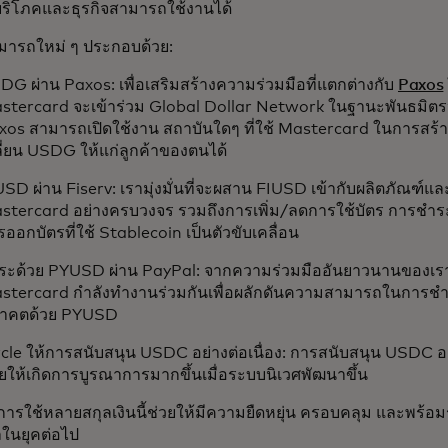
ผู้บริโภคและธุรกิจสามารถใช้งานได้
ารถใหม่ ๆ ประกอบด้วย:
DG ผ่าน Paxos: เพื่อเสริมสร้างความร่วมมือที่แตกต่างกับ
Paxos
stercard จะเข้าร่วม Global Dollar Network ในฐานะพันธมิตรหล
xos สามารถเปิดใช้งาน สถาบันใดๆ ที่ใช้ Mastercard ในการสร้
ลี่ยน USDG ให้แก่ลูกค้าของตนได้
USD ผ่าน Fiserv: เรามุ่งมั่นที่จะผสาน FIUSD เข้ากับผลิตภัณฑ์แ
stercard อย่างครบวงจร รวมถึงการเพิ่ม/ลดการใช้บัตร การชำระเ
ออกบัตรที่ใช้ Stablecoin เป็นตัวขับเคลื่อน
ระด้วย PYUSD ผ่าน PayPal: จากความร่วมมืออันยาวนานของเร
stercard กำลังทำงานร่วมกันเพื่อผลักดันความสามารถในการชำร
าคตด้วย PYUSD
rcle ให้การสนับสนุน USDC อย่างต่อเนื่อง: การสนับสนุน USDC อย
วยให้เกิดการบูรณาการมากขึ้นเมื่อระบบนิเวศพัฒนาขึ้น
รใช้หลายสกุลเงินนี้ช่วยให้มีความยืดหยุ่น ครอบคลุม และพร้อม
ัลในยุคต่อไป