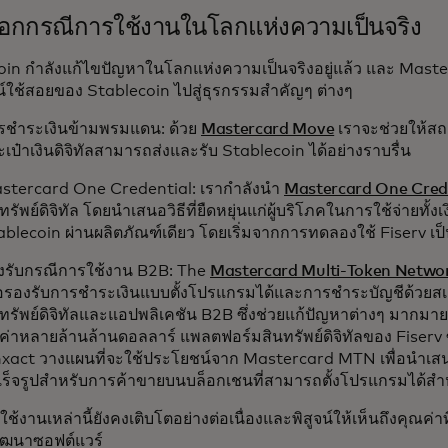
อกกรณีการใช้งานในโลกแห่งความเป็นจริง
oin กำลังแก้ไขปัญหาในโลกแห่งความเป็นจริงอยู่แล้ว และ Maste
์ใช้สอยของ Stablecoin ไปสู่ธุรกรรมสำคัญๆ ต่างๆ
รชำระเงินข้ามพรมแดน: ด้วย
Mastercard Move
เราจะช่วยให้สถ
เป๋าเงินดิจิทัลสามารถส่งและรับ Stablecoin ได้อย่างราบรื่น
stercard One Credential: เรากำลังนำ
Mastercard One Cred
ทรัพย์ดิจิทัล โดยนำเสนอวิธีที่ยืดหยุ่นแก่ผู้บริโภคในการใช้จ่ายทั
ablecoin ผ่านผลิตภัณฑ์เดียว โดยเริ่มจากการทดลองใช้ Fiserv เป
งรับกรณีการใช้งาน B2B: The
Mastercard Multi-Token Netwo
ื่อรองรับการชำระเงินแบบตั้งโปรแกรมได้และการชำระบัญชีด้วยสเ
นทรัพย์ดิจิทัลและแอปพลิเคชัน B2B ซึ่งช่วยแก้ปัญหาต่างๆ มากม
ลค่าหลายล้านล้านดอลลาร์ แพลตฟอร์มสินทรัพย์ดิจิทัลของ Fiserv ซ
nxact วางแผนที่จะใช้ประโยชน์จาก Mastercard MTN เพื่อนำเ
เร็จรูปสำหรับการค้าขายบนบล็อกเชนที่สามารถตั้งโปรแกรมได้ส
้งานเหล่านี้ยังคงเติบโตอย่างต่อเนื่องและพิสูจน์ให้เห็นถึงคุณค่าที่
ัฒนาซอฟต์แวร์