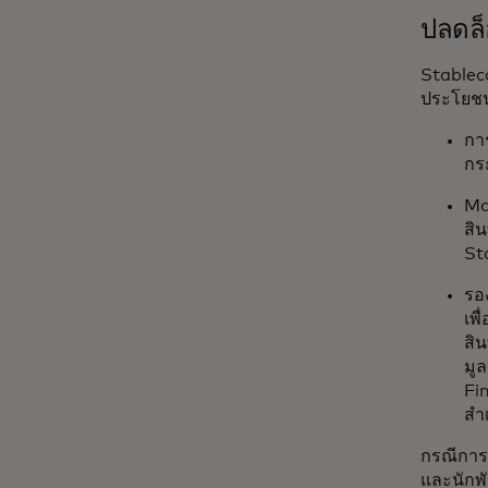
ปลดล็
Stablec
ประโยชน
กา
กระ
Ma
สิน
St
รอ
เพ
สิ
มู
Fi
สำ
กรณีการใช
และนักพ