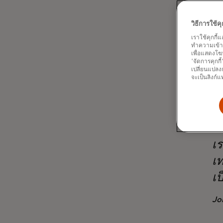
คุ้มครอง
และเราไม
วิธีการใช้
Masterca
เราใช้คุกกี้
อย่างปลอ
ทำความเข้าใจ
บัตร Mas
เพื่อแสดงโฆ
'จัดการคุกกี
สามารถเล
เปลี่ยนแปลงก
ชำระเงิ
จะเป็นลิงก์แ
เร
เท
เป
Jo