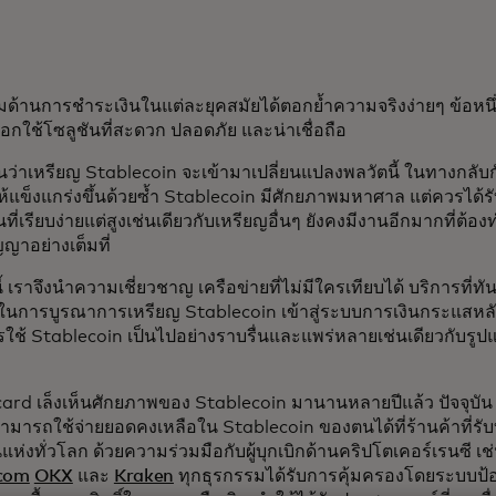
ด้านการชำระเงินในแต่ละยุคสมัยได้ตอกย้ำความจริงง่ายๆ ข้อหนึ่ง น
ลือกใช้โซลูชันที่สะดวก ปลอดภัย และน่าเชื่อถือ
็นว่าเหรียญ Stablecoin จะเข้ามาเปลี่ยนแปลงพลวัตนี้ ในทางกลับก
ให้แข็งแกร่งขึ้นด้วยซ้ำ Stablecoin มีศักยภาพมหาศาล แต่ควรไ
ี่เรียบง่ายแต่สูงเช่นเดียวกับเหรียญอื่นๆ ยังคงมีงานอีกมากที่ต้อง
ญญาอย่างเต็มที่
นี้ เราจึงนำความเชี่ยวชาญ เครือข่ายที่ไม่มีใครเทียบได้ บริการที่ท
นการบูรณาการเหรียญ Stablecoin เข้าสู่ระบบการเงินกระแสหลัก โ
รใช้ Stablecoin เป็นไปอย่างราบรื่นและแพร่หลายเช่นเดียวกับร
rd เล็งเห็นศักยภาพของ Stablecoin มานานหลายปีแล้ว ปัจจุบัน 
มารถใช้จ่ายยอดคงเหลือใน Stablecoin ของตนได้ที่ร้านค้าที่รั
แห่งทั่วโลก ด้วยความร่วมมือกับผู้บุกเบิกด้านคริปโตเคอร์เรนซี เช
.com
OKX
และ
Kraken
ทุกธุรกรรมได้รับการคุ้มครองโดยระบบป้