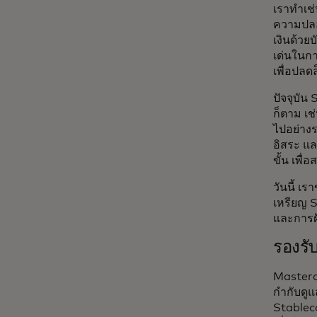
เราทำเช
ความปลอด
เงินด้วย
เด่นในก
เพื่อปลด
ปัจจุบัน
ก็ตาม เช
ไปอย่างร
อิสระ แล
ขั้น เพื
วันนี้ เ
เหรียญ 
และการฝ
รองรั
Masterca
กำกับดูแล
Stableco