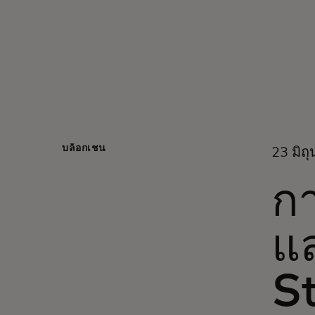
บล็อกเชน
23 มิถ
กา
แ
S