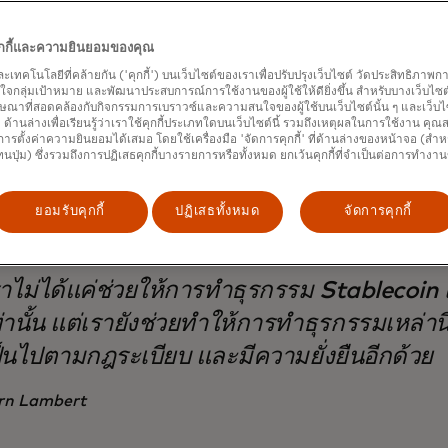
การซื้อ และสิทธิ์ในการขอคืนเงิน ทำให้ได้รับประสบการณ์ที่ราบ
่ได้แค่เปิดใช้งานการใช้จ่ายด้วย Stablecoin เท่านั้น แต่เรากำล
คุกกี้และความยินยอมของคุณ
rd กว่า 3.5 พันล้านใบที่หมุนเวียนอยู่ในระบบ สามารถใช้งานกับ
และเทคโนโลยีที่คล้ายกัน ('คุกกี้') บนเว็บไซต์ของเราเพื่อปรับปรุงเว็บไซต์ วัดประสิทธิภา
ดภัยยิ่งขึ้น แพลตฟอร์มซื้อขายคริปโตรายใหญ่ เช่น Binance, By
กลุ่มเป้าหมาย และพัฒนาประสบการณ์การใช้งานของผู้ใช้ให้ดียิ่งขึ้น สำหรับบางเว็บไซต์ เ
tercard สำหรับการซื้อคริปโต พ่อค้าแม่ค้า ผู้รับจ้างอิสระ และผู
ษณาที่สอดคล้องกับกิจกรรมการเบราวซ์และความสนใจของผู้ใช้บนเว็บไซต์นั้น ๆ และเว็บไซต
้' ด้านล่างเพื่อเรียนรู้ว่าเราใช้คุกกี้ประเภทใดบนเว็บไซต์นี้ รวมถึงเหตุผลในการใช้งาน คุ
ือกรับเงินค่าตอบแทนเป็นสกุลเงิน Stablecoin ที่ตนเองเลือกได้ ไม
ารตั้งค่าความยินยอมได้เสมอ โดยใช้เครื่องมือ 'จัดการคุกกี้' ที่ด้านล่างของหน้าจอ (สำห
นจะเป็นสกุลใดก็ตาม
ทนปุ่ม) ซึ่งรวมถึงการปฏิเสธคุกกี้บางรายการหรือทั้งหมด ยกเว้นคุกกี้ที่จำเป็นต่อการทำงา
ยอมรับคุกกี้
ปฏิเสธทั้งหมด
จัดการคุกกี้
าไม่ได้แค่ช่วยให้การทำธุรกรรม Stablecoin 
่านั้น แต่เรายังช่วยทำให้การทำธุรกรรมเหล่าน
็นไปตามกฎระเบียบ และมีความยั่งยืนอีกด้วย
rn Lambert