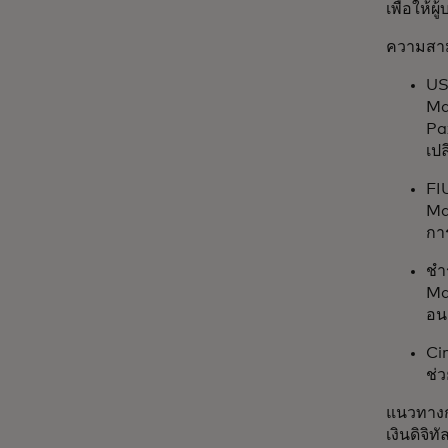
เพื่อให้
ความสาม
US
Ma
Pa
เป
FI
Ma
การ
ชำ
Ma
อน
Ci
ช่
แนวทางกา
เงินดิจิท