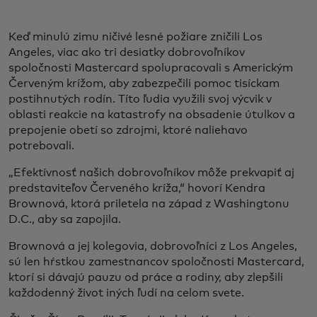
Keď minulú zimu ničivé lesné požiare zničili Los
Angeles, viac ako tri desiatky dobrovoľníkov
spoločnosti Mastercard spolupracovali s Americkým
Červeným krížom, aby zabezpečili pomoc tisíckam
postihnutých rodín. Títo ľudia využili svoj výcvik v
oblasti reakcie na katastrofy na obsadenie útulkov a
prepojenie obetí so zdrojmi, ktoré naliehavo
potrebovali.
„Efektívnosť našich dobrovoľníkov môže prekvapiť aj
predstaviteľov Červeného kríža,“ hovorí Kendra
Brownová, ktorá priletela na západ z Washingtonu
D.C., aby sa zapojila.
Brownová a jej kolegovia, dobrovoľníci z Los Angeles,
sú len hŕstkou zamestnancov spoločnosti Mastercard,
ktorí si dávajú pauzu od práce a rodiny, aby zlepšili
každodenný život iných ľudí na celom svete.