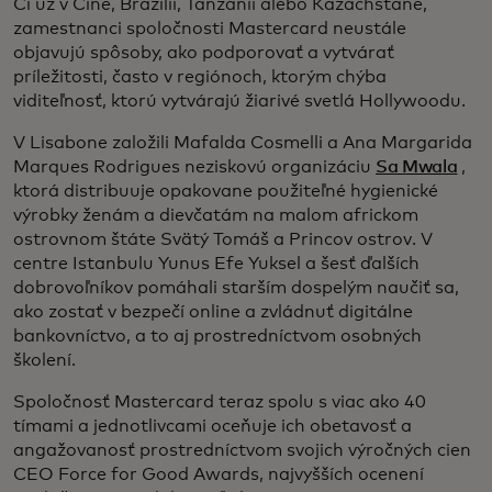
Či už v Číne, Brazílii, Tanzánii alebo Kazachstane,
zamestnanci spoločnosti Mastercard neustále
objavujú spôsoby, ako podporovať a vytvárať
príležitosti, často v regiónoch, ktorým chýba
viditeľnosť, ktorú vytvárajú žiarivé svetlá Hollywoodu.
V Lisabone založili Mafalda Cosmelli a Ana Margarida
Marques Rodrigues neziskovú organizáciu
Sa Mwala
,
ktorá distribuuje opakovane použiteľné hygienické
výrobky ženám a dievčatám na malom africkom
ostrovnom štáte Svätý Tomáš a Princov ostrov. V
centre Istanbulu Yunus Efe Yuksel a šesť ďalších
dobrovoľníkov pomáhali starším dospelým naučiť sa,
ako zostať v bezpečí online a zvládnuť digitálne
bankovníctvo, a to aj prostredníctvom osobných
školení.
Spoločnosť Mastercard teraz spolu s viac ako 40
tímami a jednotlivcami oceňuje ich obetavosť a
angažovanosť prostredníctvom svojich výročných cien
CEO Force for Good Awards, najvyšších ocenení