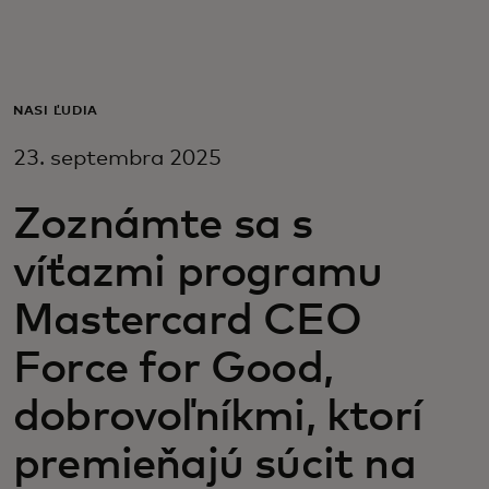
Pre vás
Pre firmy
NAŠI ĽUDIA
23. septembra 2025
Pre svet
Zoznámte sa s
Pre inovátorov
víťazmi programu
Mastercard CEO
Novinky a trendy
Force for Good,
dobrovoľníkmi, ktorí
premieňajú súcit na