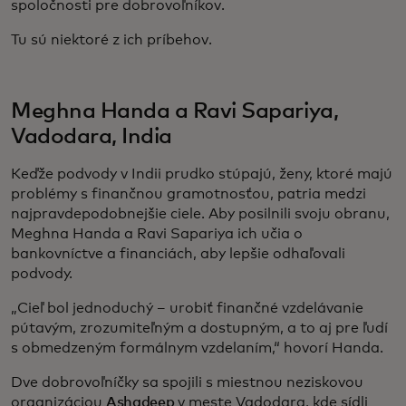
spoločnosti pre dobrovoľníkov.
Tu sú niektoré z ich príbehov.
Meghna Handa a Ravi Sapariya,
Vadodara, India
Keďže podvody v Indii prudko stúpajú, ženy, ktoré majú
problémy s finančnou gramotnosťou, patria medzi
najpravdepodobnejšie ciele. Aby posilnili svoju obranu,
Meghna Handa a Ravi Sapariya ich učia o
bankovníctve a financiách, aby lepšie odhaľovali
podvody.
„Cieľ bol jednoduchý – urobiť finančné vzdelávanie
pútavým, zrozumiteľným a dostupným, a to aj pre ľudí
s obmedzeným formálnym vzdelaním,“ hovorí Handa.
Dve dobrovoľníčky sa spojili s miestnou neziskovou
organizáciou
Ashadeep
v meste Vadodara, kde sídli