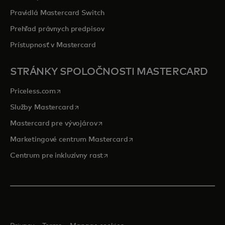
Pravidlá Mastercard Switch
Prehľad právnych predpisov
Prístupnosť v Mastercard
STRÁNKY SPOLOČNOSTI MASTERCARD
opens in a new tab
Priceless.com
opens in a new tab
Služby Mastercard
opens in a new tab
Mastercard pre vývojárov
opens in a new tab
Marketingové centrum Mastercard
opens in a new tab
Centrum pre inkluzívny rast