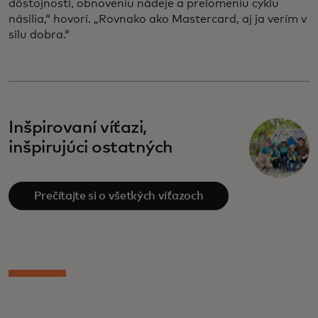
dôstojnosti, obnoveniu nádeje a prelomeniu cyklu
násilia,“ hovorí. „Rovnako ako Mastercard, aj ja verím v
silu dobra.“
Inšpirovaní víťazi,
inšpirujúci ostatných
Prečítajte si o všetkých víťazoch