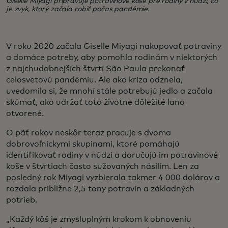
Giselle Miyagi pripravuje potravinové koše pre rodiny v núdzi, čo
je zvyk, ktorý začala robiť počas pandémie.
V roku 2020 začala Giselle Miyagi nakupovať potraviny
a domáce potreby, aby pomohla rodinám v niektorých
z najchudobnejších štvrtí São Paula prekonať
celosvetovú pandémiu. Ale ako kríza odznela,
uvedomila si, že mnohí stále potrebujú jedlo a začala
skúmať, ako udržať toto životne dôležité lano
otvorené.
O päť rokov neskôr teraz pracuje s dvoma
dobrovoľníckymi skupinami, ktoré pomáhajú
identifikovať rodiny v núdzi a doručujú im potravinové
koše v štvrtiach často sužovaných násilím. Len za
posledný rok Miyagi vyzbierala takmer 4 000 dolárov a
rozdala približne 2,5 tony potravín a základných
potrieb.
„Každý kôš je zmysluplným krokom k obnoveniu