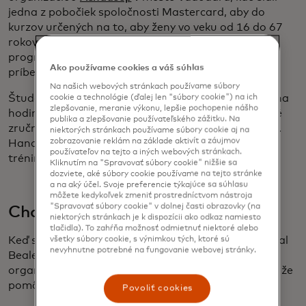
jedna z pobočiek spoločnosti Mastercard, aby do
kurzov určených na to, aby ženy vo veku od 16 do 67
rokov naučili základy sporenia, vkladov a vládnych
programov, zakomponovali hry a rozprávanie
Ako používame cookies a váš súhlas
príbehov.
Na našich webových stránkach používame súbory
Študenti sú povzbudzovaní, aby svoje deti priviedli na
cookie a technológie (ďalej len "súbory cookie") na ich
zlepšovanie, meranie výkonu, lepšie pochopenie nášho
hodiny, aby sa všetky generácie mohli naučiť kľúčové
publika a zlepšovanie používateľského zážitku. Na
zručnosti, ako napríklad ako si otvoriť bankový účet.
niektorých stránkach používame súbory cookie aj na
zobrazovanie reklám na základe aktivít a záujmov
Handa a Sapariya plánujú nakoniec rozšíriť svoje
používateľov na tejto a iných webových stránkach.
tréningové programy v celom štáte Gudžarát.
Kliknutím na "Spravovať súbory cookie" nižšie sa
dozviete, aké súbory cookie používame na tejto stránke
a na aký účel. Svoje preferencie týkajúce sa súhlasu
môžete kedykoľvek zmeniť prostredníctvom nástroja
"Spravovať súbory cookie" v dolnej časti obrazovky (na
Chantal Beale, New York
niektorých stránkach je k dispozícii ako odkaz namiesto
tlačidla). To zahŕňa možnosť odmietnuť niektoré alebo
Keď sa programová manažérka z New Yorku Chantal
všetky súbory cookie, s výnimkou tých, ktoré sú
nevyhnutne potrebné na fungovanie webovej stránky.
Beale prihlásila ako dobrovoľníčka v neziskovej
organizácii v Tanzánii, myslela si, že sa odvďačí tým, že
pomôže ľuďom, ktorí potrebujú podporu.
Povoliť cookies