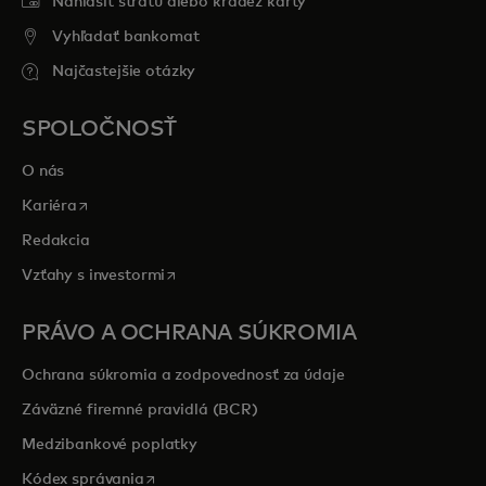
Nahlásiť stratu alebo krádež karty
Vyhľadať bankomat
Najčastejšie otázky
SPOLOČNOSŤ
O nás
opens in a new tab
Kariéra
Redakcia
opens in a new tab
Vzťahy s investormi
PRÁVO A OCHRANA SÚKROMIA
Ochrana súkromia a zodpovednosť za údaje
Záväzné firemné pravidlá (BCR)
Medzibankové poplatky
opens in a new tab
Kódex správania