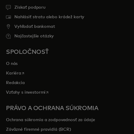
Získať podporu
Nahlásiť stratu alebo krádež karty
Vyhľadať bankomat
Najčastejšie otázky
SPOLOČNOSŤ
O nás
opens in a new tab
Kariéra
Redakcia
opens in a new tab
Vzťahy s investormi
PRÁVO A OCHRANA SÚKROMIA
Ochrana súkromia a zodpovednosť za údaje
Záväzné firemné pravidlá (BCR)