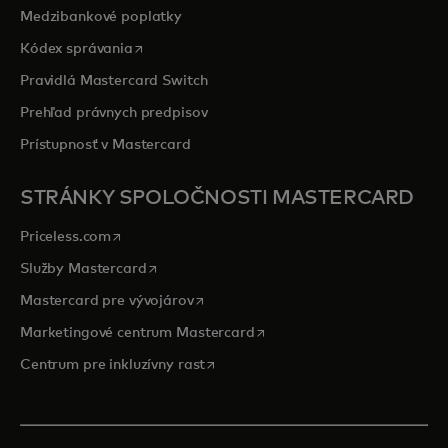
Medzibankové poplatky
opens in a new tab
Kódex správania
Pravidlá Mastercard Switch
Prehľad právnych predpisov
Prístupnosť v Mastercard
STRÁNKY SPOLOČNOSTI MASTERCARD
opens in a new tab
Priceless.com
opens in a new tab
Služby Mastercard
opens in a new tab
Mastercard pre vývojárov
opens in a new tab
Marketingové centrum Mastercard
opens in a new tab
Centrum pre inkluzívny rast