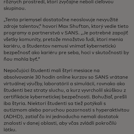
rôznych prostredí, ktorí zvyčajne neboli cieľovou
skupinou.
„Tento priemysel dostatočne neoslovuje nevyužité
zdroje talentov,“ hovorí Max Shuftan, ktorý vedie tieto
programy a partnerstvá v SANS. „Je potrebné zapojiť
všetky komunity, pretože množstvo ľudí, ktorí menia
kariéru, a študentov nemusí vnímať kybernetickú
bezpečnosť ako kariéru pre seba, hoci v skutočnosti by
ňou mohla byť.“
Nepočujúci študenti mali štyri mesiace na
absolvovanie 30 hodín online kurzov so SANS vrátane
virtuálnej výučby, laboratórií a simulácií, rovnako ako
študenti bez straty sluchu, a kurz vyvrcholil skúškou z
certifikácie kybernetickej bezpečnosti. Bohužiaľ, prešli
iba štyria. Niektorí študenti sa tiež potýkali s
autizmom alebo poruchou pozornosti s hyperaktivitou
(ADHD), zatiaľ čo iní jednoducho nemali dostatok
znalostí v danej oblasti, aby včas zvládli pokročilú
látku.