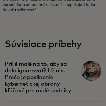
vpred.“ Som odhodlaný ukázať, že nepočujúci ľudia
dokážu veľké veci.“
Súvisiace príbehy
opens in a new tab
Príliš malé na to, aby sa
dalo ignorovať? Už nie.
Prečo je posilnenie
kybernetickej obrany
kľúčové pre malé podniky