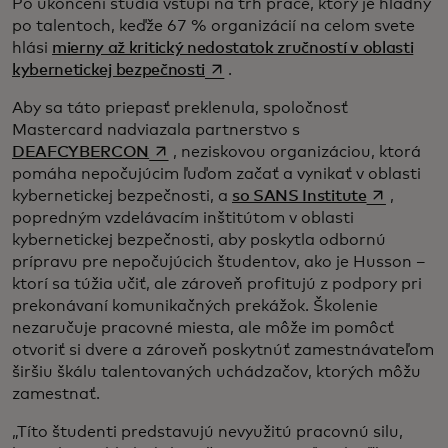
Po ukončení štúdia vstúpi na trh práce, ktorý je hladný
po talentoch, keďže 67 % organizácií na celom svete
hlási
mierny až kritický nedostatok zručností v oblasti
opens in a new tab
kybernetickej bezpečnosti
.
Aby sa táto priepasť preklenula, spoločnosť
Mastercard nadviazala partnerstvo s
opens in a new tab
DEAFCYBERCON
, neziskovou organizáciou, ktorá
pomáha nepočujúcim ľuďom začať a vynikať v oblasti
opens in a
kybernetickej bezpečnosti, a
so SANS Institute
,
popredným vzdelávacím inštitútom v oblasti
kybernetickej bezpečnosti, aby poskytla odbornú
prípravu pre nepočujúcich študentov, ako je Husson –
ktorí sa túžia učiť, ale zároveň profitujú z podpory pri
prekonávaní komunikačných prekážok. Školenie
nezaručuje pracovné miesta, ale môže im pomôcť
otvoriť si dvere a zároveň poskytnúť zamestnávateľom
širšiu škálu talentovaných uchádzačov, ktorých môžu
zamestnať.
„Títo študenti predstavujú nevyužitú pracovnú silu,