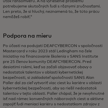
útok ransomvéru. A na vyriešenie problému
potrebujeme skutočných ľudí s rôznymi zručnosťami.
Len preto, že si hluchý, neznamená to, že túto prácu
nemôžeš robiť.“
Podpora na mieru
Po účasti na podujatí DEAFCYBERCON v spoločnosti
Mastercard v roku 2023 stál Ledingham na čele
iniciatívy na financovanie školenia v SANS Institute
pre 25 členov komunity DEAFCYBERCON. Pred
desiatimi rokmi, keď sa začali objavovať obavy o
nedostatok talentov v oblasti kybernetickej
bezpečnosti, si zakladateľ spoločnosti SANS Alan
Paller dal za cieľ vytvoriť viac ciest ku kariére v oblasti
kybernetickej bezpečnosti, aby sa riešil nedostatok
talentov v tejto oblasti. Paller chápal, že je nevyhnutné
ísť nad rámec konvenčných náborových ciest a aktívne
zapojiť ľudí meniaci kariéru s nedostatkom zdrojov z