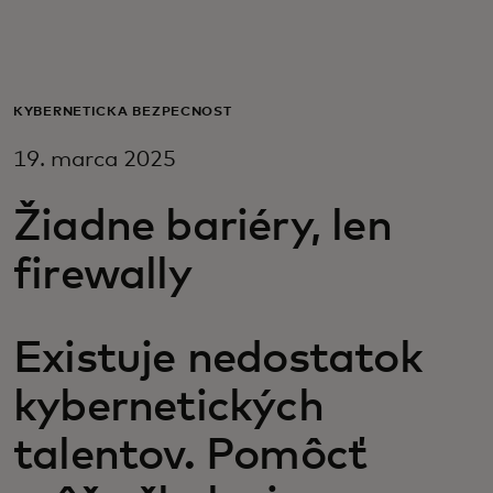
Pre vás
Pre firmy
KYBERNETICKÁ BEZPEČNOSŤ
19. marca 2025
Pre svet
Žiadne bariéry, len
Pre inovátorov
firewally
Novinky a trendy
Existuje nedostatok
kybernetických
talentov. Pomôcť