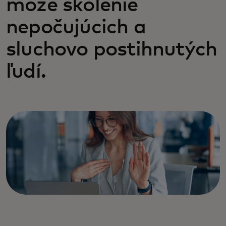
môže školenie
nepočujúcich a
sluchovo postihnutých
ľudí.