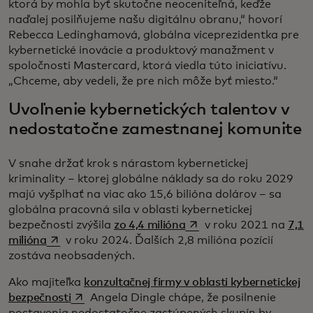
ktorá by mohla byť skutočne neoceniteľná, keďže
naďalej posilňujeme našu digitálnu obranu,“ hovorí
Rebecca Ledinghamová, globálna viceprezidentka pre
kybernetické inovácie a produktový manažment v
spoločnosti Mastercard, ktorá viedla túto iniciatívu.
„Chceme, aby vedeli, že pre nich môže byť miesto.“
Uvoľnenie kybernetických talentov v
nedostatočne zamestnanej komunite
V snahe držať krok s nárastom kybernetickej
kriminality – ktorej globálne náklady sa do roku 2029
majú vyšplhať na viac ako 15,6 bilióna dolárov – sa
globálna pracovná sila v oblasti kybernetickej
opens in a new tab
bezpečnosti zvýšila
zo 4,4 milióna
v roku 2021 na
7,1
opens in a new tab
milióna
v roku 2024. Ďalších 2,8 milióna pozícií
zostáva neobsadených.
Ako majiteľka
konzultačnej firmy v oblasti kybernetickej
opens in a new tab
bezpečnosti
Angela Dingle chápe, že posilnenie
postavenia nedostatočne zastúpených skupín by