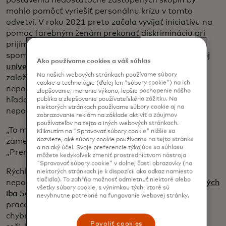
mohlo pomôcť vyriešiť personálnu krízu v tomto
odvetví. V roku 2021 preto začala vyvíjať iniciatívu na
pomoc farebným ženám prekonať diskrimináciu pri
prijímaní do zamestnania v tejto oblasti. Keď však
spomenula túto myšlienku kolegovi na
Gallaudetovej
Ako používame cookies a váš súhlas
opens in a new tab
univerzite
vo Washingtone, D.C., ktorá bola
Na našich webových stránkach používame súbory
založená pre nepočujúcich študentov, zistila, že
cookie a technológie (ďalej len "súbory cookie") na ich
nepočujúci študenti majú ešte väčšie problémy s
zlepšovanie, meranie výkonu, lepšie pochopenie nášho
hľadaním práce. Dingle má dve sestry, ktoré sú
publika a zlepšovanie používateľského zážitku. Na
niektorých stránkach používame súbory cookie aj na
nepočujúce, takže komentár zasiahol ich blízkych.
zobrazovanie reklám na základe aktivít a záujmov
používateľov na tejto a iných webových stránkach.
„To ma tak nahnevalo, že som sa rozhodol zmeniť
Kliknutím na "Spravovať súbory cookie" nižšie sa
dozviete, aké súbory cookie používame na tejto stránke
zameranie svojho programu,“ hovorí Dingle.
a na aký účel. Svoje preferencie týkajúce sa súhlasu
„Premenoval som to na DEAFCYBERCON.“
môžete kedykoľvek zmeniť prostredníctvom nástroja
"Spravovať súbory cookie" v dolnej časti obrazovky (na
Rýchlo zistila, že z 11 miliónov ľudí v USA, ktorí sú
niektorých stránkach je k dispozícii ako odkaz namiesto
tlačidla). To zahŕňa možnosť odmietnuť niektoré alebo
nepočujúci alebo veľmi ťažko počujúci,
je zamestnaných
všetky súbory cookie, s výnimkou tých, ktoré sú
opens in a new tab
iba 54 %
. Nepočujúci uchádzači čelia počas
nevyhnutne potrebné na fungovanie webovej stránky.
pracovných pohovorov obrovským nástrahám –
chybným skrytým titulkom, tlmočníkom posunkovej
Povoliť cookies