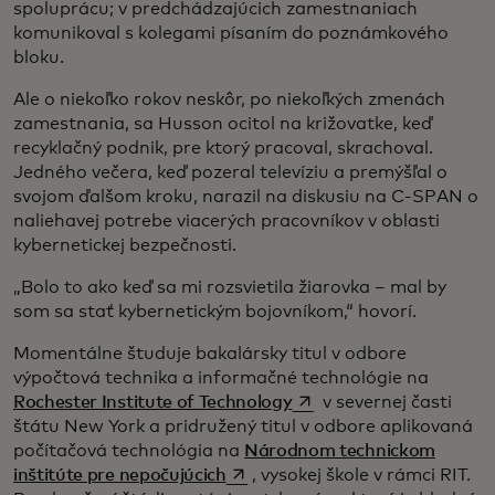
spoluprácu; v predchádzajúcich zamestnaniach
komunikoval s kolegami písaním do poznámkového
bloku.
Ale o niekoľko rokov neskôr, po niekoľkých zmenách
zamestnania, sa Husson ocitol na križovatke, keď
recyklačný podnik, pre ktorý pracoval, skrachoval.
Jedného večera, keď pozeral televíziu a premýšľal o
svojom ďalšom kroku, narazil na diskusiu na C-SPAN o
naliehavej potrebe viacerých pracovníkov v oblasti
kybernetickej bezpečnosti.
„Bolo to ako keď sa mi rozsvietila žiarovka – mal by
som sa stať kybernetickým bojovníkom,“ hovorí.
Momentálne študuje bakalársky titul v odbore
výpočtová technika a informačné technológie na
opens in a new tab
Rochester Institute of Technology
v severnej časti
štátu New York a pridružený titul v odbore aplikovaná
počítačová technológia na
Národnom technickom
opens in a new tab
inštitúte pre nepočujúcich
, vysokej škole v rámci RIT.