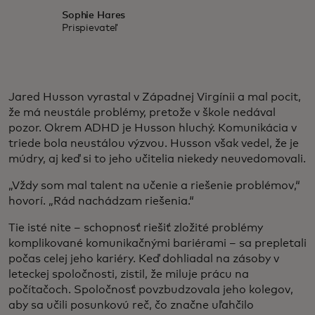
Sophie Hares
Prispievateľ
Jared Husson vyrastal v Západnej Virgínii a mal pocit,
že má neustále problémy, pretože v škole nedával
pozor. Okrem ADHD je Husson hluchý. Komunikácia v
triede bola neustálou výzvou. Husson však vedel, že je
múdry, aj keď si to jeho učitelia niekedy neuvedomovali.
„Vždy som mal talent na učenie a riešenie problémov,“
hovorí. „Rád nachádzam riešenia.“
Tie isté nite – schopnosť riešiť zložité problémy
komplikované komunikačnými bariérami – sa prepletali
počas celej jeho kariéry. Keď dohliadal na zásoby v
leteckej spoločnosti, zistil, že miluje prácu na
počítačoch. Spoločnosť povzbudzovala jeho kolegov,
aby sa učili posunkovú reč, čo značne uľahčilo