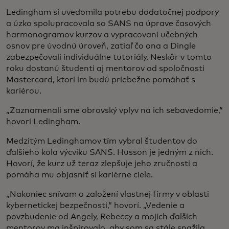
Ledingham si uvedomila potrebu dodatočnej podpory
a úzko spolupracovala so SANS na úprave časových
harmonogramov kurzov a vypracovaní učebných
osnov pre úvodnú úroveň, zatiaľ čo ona a Dingle
zabezpečovali individuálne tutoriály. Neskôr v tomto
roku dostanú študenti aj mentorov od spoločnosti
Mastercard, ktorí im budú priebežne pomáhať s
kariérou.
„Zaznamenali sme obrovský vplyv na ich sebavedomie,“
hovorí Ledingham.
Medzitým Ledinghamov tím vybral študentov do
ďalšieho kola výcviku SANS. Husson je jedným z nich.
Hovorí, že kurz už teraz zlepšuje jeho zručnosti a
pomáha mu objasniť si kariérne ciele.
„Nakoniec snívam o založení vlastnej firmy v oblasti
kybernetickej bezpečnosti,“ hovorí. „Vedenie a
povzbudenie od Angely, Rebeccy a mojich ďalších
mentorov ma inšpirovalo, aby som sa stále snažila