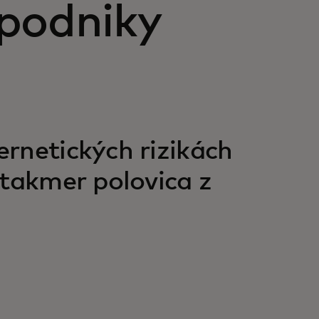
 podniky
rnetických rizikách
 takmer polovica z