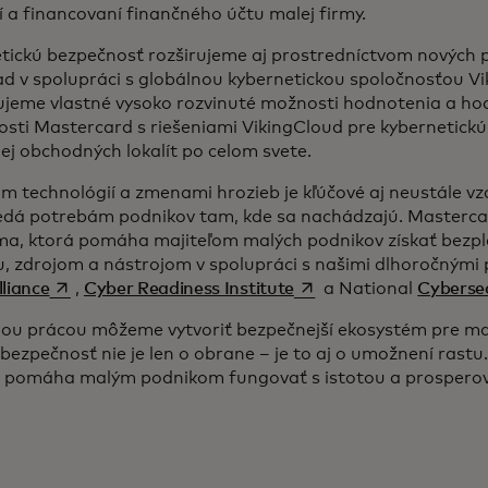
í a financovaní finančného účtu malej firmy.
tickú bezpečnosť rozširujeme aj prostredníctvom nových p
ad v spolupráci s globálnou kybernetickou spoločnosťou V
jeme vlastné vysoko rozvinuté možnosti hodnotenia a hod
osti Mastercard s riešeniami VikingCloud pre kybernetick
jej obchodných lokalít po celom svete.
om technológií a zmenami hrozieb je kľúčové aj neustále vz
dá potrebám podnikov tam, kde sa nachádzajú. Mastercar
ma, ktorá pomáha majiteľom malých podnikov získať bezpla
, zdrojom a nástrojom v spolupráci s našimi dlhoročnými
opens in a new tab
opens in a new tab
liance
,
Cyber Readiness Institute
a National
Cybersec
ou prácou môžeme vytvoriť bezpečnejší ekosystém pre mal
bezpečnosť nie je len o obrane – je to aj o umožnení rastu
, pomáha malým podnikom fungovať s istotou a prosperov