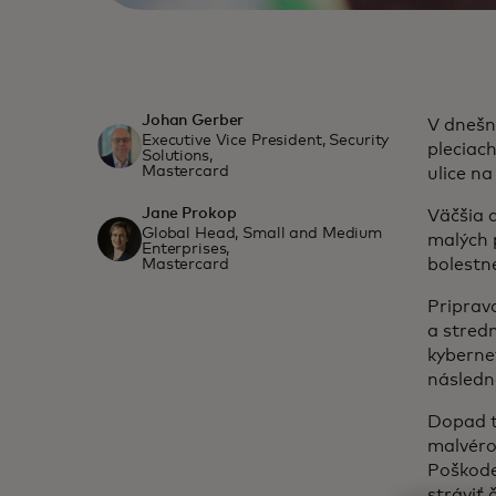
Johan Gerber
V dnešn
Executive Vice President, Security
pleciac
Solutions,
Mastercard
ulice na
Jane Prokop
Väčšia d
Global Head, Small and Medium
malých 
Enterprises,
bolestn
Mastercard
Priprav
a stred
kybernet
následne
Dopad t
malvéro
Poškode
stráviť