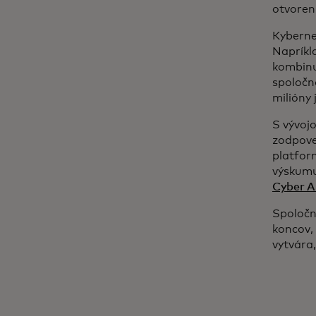
otvoren
Kyberne
Napríkl
kombinu
spoločn
milióny 
S vývoj
zodpove
platfor
výskumu
Cyber Al
Spoločn
koncov, 
vytvára