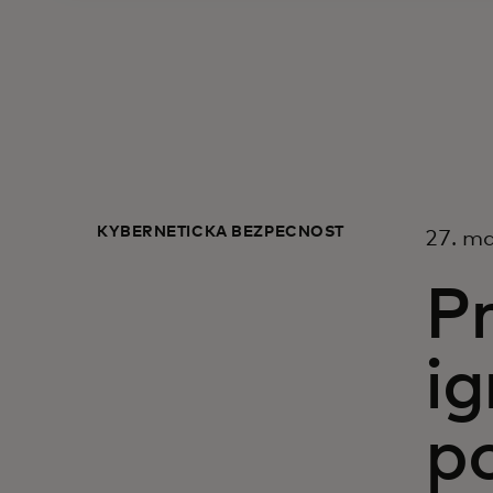
KYBERNETICKÁ BEZPEČNOSŤ
27. m
Pr
ig
po