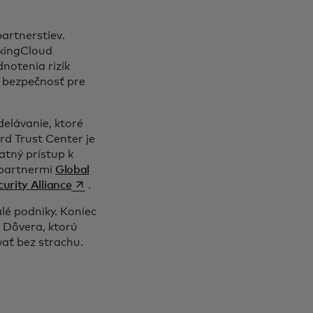
artnerstiev.
ikingCloud
notenia rizík
ú bezpečnosť pre
delávanie, ktoré
d Trust Center je
tný prístup k
 partnermi
Global
opens in a new tab
urity Alliance
.
é podniky. Koniec
. Dôvera, ktorú
ať bez strachu.