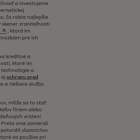
ečnosť a investujeme
bernetickej
o, čo robia najlepšie
 skener zraniteľností
opens in a new tab
k
, ktorá im
 hrozbám pre ich
ka kreditné a
osti, ktoré im
 technológie a
 aj
ochranu pred
e a riešiace služby
jov, môže sa to stať
teľov firiem alebo
 daňových vrátení
. Preto sme zamerali
 potvrdiť vlastníctvo
ktoré sa používa pri