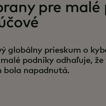
brany pre malé
ľúčové
ý globálny prieskum o kybe
 malé podniky odhaľuje, že
h bola napadnutá.