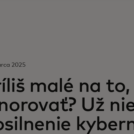
arca 2025
íliš malé na to
norovať? Už nie
silnenie kybern