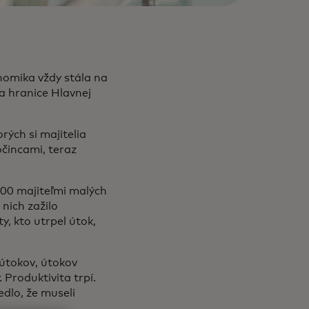
nomika vždy stála na
a hranice Hlavnej
orých si majitelia
očincami, teraz
000 majiteľmi malých
nich zažilo
, kto utrpel útok,
útokov, útokov
Produktivita trpí.
dlo, že museli