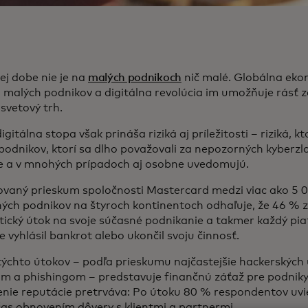
ej dobe nie je na
malých podnikoch
nič malé. Globálna eko
h malých podnikov a digitálna revolúcia im umožňuje rásť z
 svetový trh.
igitálna stopa však prináša riziká aj príležitosti – riziká, kt
podnikov, ktorí sa dlho považovali za nepozorných kyberzl
e a v mnohých prípadoch aj osobne uvedomujú.
ovaný prieskum spoločnosti Mastercard medzi viac ako 5 
ných podnikov na štyroch kontinentoch odhaľuje, že 46 % z 
ický útok na svoje súčasné podnikanie a takmer každý piaty
 vyhlásil bankrot alebo ukončil svoju činnosť.
ýchto útokov – podľa prieskumu najčastejšie hackerských 
m a phishingom – predstavuje finančnú záťaž pre podniky. 
nie reputácie pretrváva: Po útoku 80 % respondentov uvie
 čas obnovením dôvery s klientmi a partnermi.