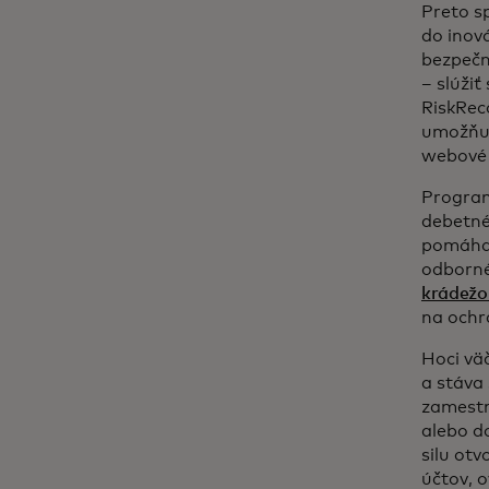
Preto s
do inová
bezpečno
– slúžiť
RiskRec
umožňuj
webové 
Progr
debetné
pomáhaj
odborné
krádežou
na ochr
Hoci väč
a stáva 
zamestn
alebo d
silu otv
účtov, o