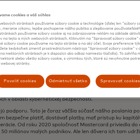
e ich pozície v oblasti kybernetických hrozieb je teraz prio
vame cookies a váš súhlas
 a 86 % malých a stredných podnikov vykonalo aktívne po
ebových stránkach používame súbory cookie a technológie (ďalej len "súbory co
tických bezpečnostných rizík a má plán prevencie kybernet
, meranie výkonu, lepšie pochopenie nášho publika a zlepšovanie používateľskéh
 je so svojím plánom veľmi spokojných a iba 23 % si je opä
stránkach používame súbory cookie aj na zobrazovanie reklám na základe aktiví
chopnosti identifikovať hrozby. Inými slovami, vedia dosť na
v na tejto a iných webových stránkach. Kliknutím na "Spravovať súbory cookie" n
ké súbory cookie používame na tejto stránke a na aký účel. Svoje preferencie tý
 dosť.
ete kedykoľvek zmeniť prostredníctvom nástroja "Spravovať súbory cookie" v d
na niektorých stránkach je k dispozícii ako odkaz namiesto tlačidla). To zahŕňa
ločinci to vedia. Keďže rozpočet a ďalšie zdroje sú zvyčajn
iektoré alebo všetky súbory cookie, s výnimkou tých, ktoré sú nevyhnutne potr
 webovej stránky.
ia, a nie na jeho ochranu, majitelia sú často svojimi vlast
h najväčšie výzvy patria ich vlastní pracovníci, ktorí sú v prv
a niekedy aj slabým článkom. V prieskume 73 % týchto majit
Povoliť cookies
Odmietnuť všetko
Spravovať cookies
tiť zamestnancov, aby brali kybernetickú bezpečnosť vážne
a si je veľmi istá svojou schopnosťou vzdelávať zamestnan
ch v oblasti kybernetickej bezpečnosti.
jú podporu. Toto je čoraz väčšia súčasť nášho poslania
 bezpečne platiť, dostávať platby, mať prístup ku kapitálu
perácie. Od roku 2020 spoločnosť Mastercard priviedla do 
 50 miliónov malých podnikov. Ale len dôvera ich tam udrží