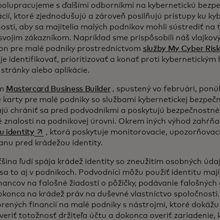
polupracujeme s ďalšími odborníkmi na kybernetickú bezp
cií, ktoré zjednodušujú a zároveň posilňujú prístupy ku ky
sti, aby sa majitelia malých podnikov mohli sústrediť na t
 svojim zákazníkom. Napríklad sme prispôsobili náš vlajkový
on pre malé podniky prostredníctvom
služby My Cyber Ris
e identifikovať, prioritizovať a konať proti kybernetickým
stránky alebo aplikácie.
am
Mastercard Business Builder
, spustený vo februári, ponú
 karty pre malé podniky so službami kybernetickej bezpečn
ú chrániť sa pred podvodníkmi a poskytujú bezpečnostné
 znalosti na podnikovej úrovni. Okrem iných výhod zahŕňa
opens in a new tab
 identity
, ktorá poskytuje monitorovacie, upozorňovaci
anu pred krádežou identity.
šina ľudí spája krádež identity so zneužitím osobných úda
sa to aj v podnikoch. Podvodníci môžu použiť identitu maji
ancov na falošné žiadosti o pôžičky, podávanie falošných
okonca na krádež práv na duševné vlastníctvo spoločnosti
orených financií na malé podniky s nástrojmi, ktoré dokážu
veriť totožnosť držiteľa účtu a dokonca overiť zariadenie, 