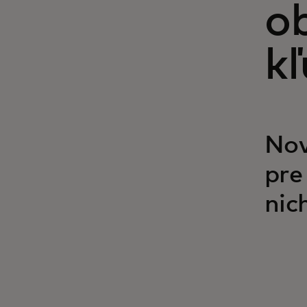
o
k
Nov
pre
nic