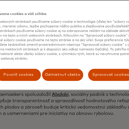
ou. Výhody a zisky majú tendenciu narastať oveľa vyššie v
 pričom títo rybári zostávajú v núdzi.
vame cookies a váš súhlas
e dostávajú tak nízku cenu za libru, musia chytiť čo najvia
ebových stránkach používame súbory cookie a technológie (ďalej len "súbory co
, meranie výkonu, lepšie pochopenie nášho publika a zlepšovanie používateľskéh
 Okrem toho môžu byť dokonca nútení chytať iba tie druh
stránkach používame súbory cookie aj na zobrazovanie reklám na základe aktiví
upujúci chcú –
či už ide o morské ušnice alebo homáre
– nie 
v na tejto a iných webových stránkach. Kliknutím na "Spravovať súbory cookie" n
zšírenejšie alebo dokonca legálne.
ké súbory cookie používame na tejto stránke a na aký účel. Svoje preferencie tý
ete kedykoľvek zmeniť prostredníctvom nástroja "Spravovať súbory cookie" v d
na niektorých stránkach je k dispozícii ako odkaz namiesto tlačidla). To zahŕňa
teplota oceánov teraz ešte viac sťažuje živobytie Šošoly. 
iektoré alebo všetky súbory cookie, s výnimkou tých, ktoré sú nevyhnutne potr
ú na more na starších lodiach bez najmodernejších monito
 webovej stránky.
jú v bezpečí vďaka miestnym ekologickým znalostiam od
ami. Ale klimatické zmeny podkopávajú ich miestne znalosti
Povoliť cookies
Odmietnuť všetko
Spravovať cookies
je nestále a migračné vzorce sa začali meniť. V dôsledku t
na breh s prázdnymi rukami, neistí, odkiaľ vezmú ďalšie jed
aemaekers spoluzaložil
Abalobi
, sociálny podnik s technol
vyšuje transparentnosť a spravodlivosť hodnotového reťazc
h plodov a zároveň buduje kritickú vedomostnú základňu s
h a usmerneniami pre iniciatívy na obnovu rybolovu.