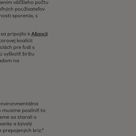
jením väčšieho počtu
teľných používateľov
nosti sporenia, s
sa pripojilo k
Aliancii
orovej koalícii
ciách pre ľudí s
vyškoliť širšiu
hľadom na
a environmentálna
o musíme posilniť to
me sa starali o
banky a bývalý
 prepojených kríz.“