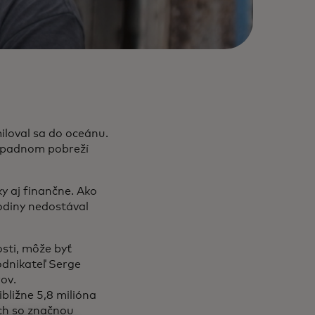
iloval sa do oceánu.
západnom pobreží
ky aj finančne. Ako
 rodiny nedostával
sti, môže byť
odnikateľ Serge
ov.
bližne 5,8 milióna
ich so značnou