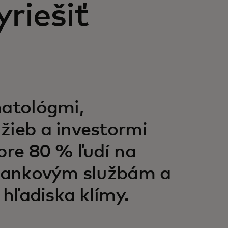
riešiť
matológmi,
žieb a investormi
pre 80 % ľudí na
k bankovým službám a
 hľadiska klímy.