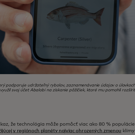
ktorý podporuje udržateľný rybolov, zaznamenávanie údajov o úlovkoch
 využil svoj účet Abalobi na získanie pôžičiek, ktoré mu pomohli rozší
ôkaz, že technológia môže pomôcť viac ako 80 % populáci
žijúcej v regiónoch planéty najviac ohrozených zmenou
klímy