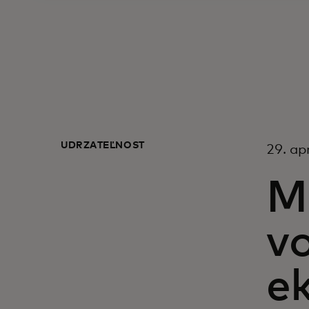
UDRŽATEĽNOSŤ
29. ap
Mi
vo
e