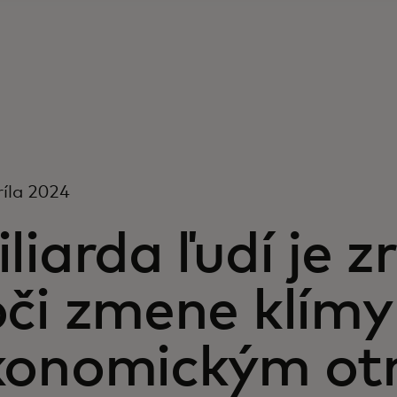
ríla 2024
liarda ľudí je z
či zmene klímy
konomickým ot