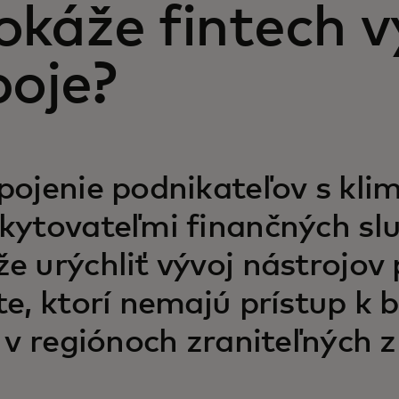
káže fintech vy
boje?
pojenie podnikateľov s kli
kytovateľmi finančných slu
e urýchliť vývoj nástrojov 
te, ktorí nemajú prístup 
ú v regiónoch zraniteľných z