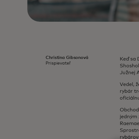
Christina Gibsonová
Keď sa 
Prispievateľ
Shoshol
Južnej A
Vedel, ž
rybár tr
oficiáln
Obchod 
jedným 
Raemaek
Sprostre
rybárov