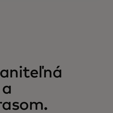
raniteľná
 a
rasom.