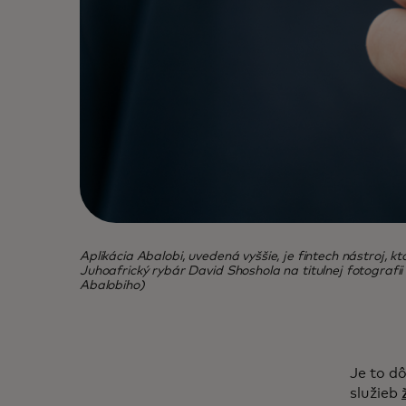
Aplikácia Abalobi, uvedená vyššie, je fintech nástroj, 
Juhoafrický rybár David Shoshola na titulnej fotografii
Abalobiho)
Je to d
služieb