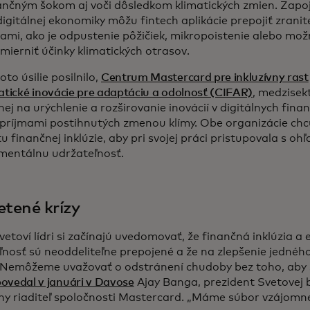
nančným šokom aj voči dôsledkom klimatických zmien. Zapo
digitálnej ekonomiky môžu fintech aplikácie prepojiť zrani
ami, ako je odpustenie pôžičiek, mikropoistenie alebo mož
mierniť účinky klimatických otrasov.
oto úsilie posilnilo,
Centrum Mastercard pre inkluzívny rast
atické inovácie pre adaptáciu a odolnosť (CIFAR)
, medzisekt
j na urýchlenie a rozširovanie inovácií v digitálnych finan
 príjmami postihnutých zmenou klímy. Obe organizácie chcú 
 finančnej inklúzie, aby pri svojej práci pristupovala s o
mentálnu udržateľnosť.
etené krízy
vetoví lídri si začínajú uvedomovať, že finančná inklúzia 
ľnosť sú neoddeliteľne prepojené a že na zlepšenie jednéh
„Nemôžeme uvažovať o odstránení chudoby bez toho, aby s
ovedal v januári v Davose
Ajay Banga, prezident Svetovej 
ny riaditeľ spoločnosti Mastercard. „Máme súbor vzájomne