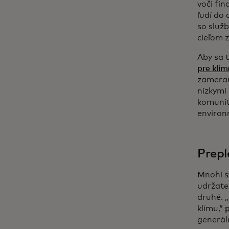
voči fi
ľudí do 
so služb
cieľom z
Aby sa t
pre klim
zamerane
nízkymi
komunitu
environ
Prepl
Mnohí s
udržate
druhé. 
klímu,“
p
generál