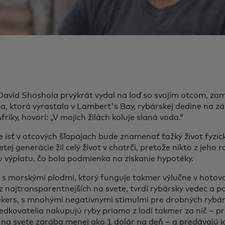
David Shoshola prvýkrát vydal na loď so svojím otcom, zam
a, ktorá vyrastala v Lambert's Bay, rybárskej dedine na 
friky, hovorí: „V mojich žilách koluje slaná voda.“
e ísť v otcových šľapajach bude znamenať ťažký život fyzic
etej generácie žil celý život v chatrči, pretože nikto z jeho
u výplatu, čo bola podmienka na získanie hypotéky.
s morskými plodmi, ktorý funguje takmer výlučne v hotovo
z najtransparentnejších na svete, tvrdí rybársky vedec a p
ers, s mnohými negatívnymi stimulmi pre drobných rybár
dkovatelia nakupujú ryby priamo z lodí takmer za nič – pri
 na svete zarába menej ako 1 dolár na deň – a predávajú 