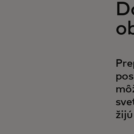
Do
o
Pre
pos
môž
sve
žij