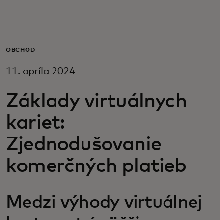
Pre vás
Pre firmy
OBCHOD
11. apríla 2024
Pre svet
Základy virtuálnych
Pre inovátorov
kariet:
Zjednodušovanie
Novinky a trendy
komerčných platieb
Medzi výhody virtuálnej