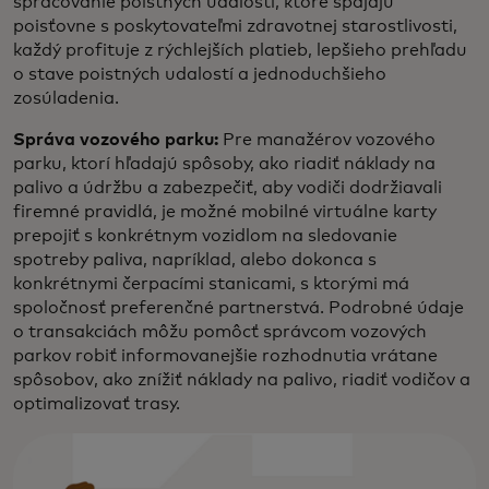
spracovanie poistných udalostí, ktoré spájajú
poisťovne s poskytovateľmi zdravotnej starostlivosti,
každý profituje z rýchlejších platieb, lepšieho prehľadu
o stave poistných udalostí a jednoduchšieho
zosúladenia.
Správa vozového parku:
Pre manažérov vozového
parku, ktorí hľadajú spôsoby, ako riadiť náklady na
palivo a údržbu a zabezpečiť, aby vodiči dodržiavali
firemné pravidlá, je možné mobilné virtuálne karty
prepojiť s konkrétnym vozidlom na sledovanie
spotreby paliva, napríklad, alebo dokonca s
konkrétnymi čerpacími stanicami, s ktorými má
spoločnosť preferenčné partnerstvá. Podrobné údaje
o transakciách môžu pomôcť správcom vozových
parkov robiť informovanejšie rozhodnutia vrátane
spôsobov, ako znížiť náklady na palivo, riadiť vodičov a
optimalizovať trasy.