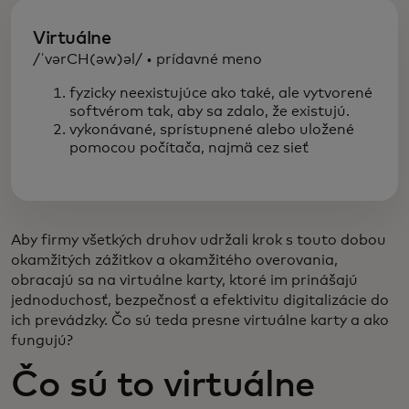
Virtuálne
/ˈvərCH(əw)əl/ • prídavné meno
fyzicky neexistujúce ako také, ale vytvorené
softvérom tak, aby sa zdalo, že existujú.
vykonávané, sprístupnené alebo uložené
pomocou počítača, najmä cez sieť
Aby firmy všetkých druhov udržali krok s touto dobou
okamžitých zážitkov a okamžitého overovania,
obracajú sa na virtuálne karty, ktoré im prinášajú
jednoduchosť, bezpečnosť a efektivitu digitalizácie do
ich prevádzky. Čo sú teda presne virtuálne karty a ako
fungujú?
Čo sú to virtuálne