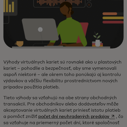
Výhody virtuálnych kariet sú rovnaké ako u plastových
kariet – pohodlie a bezpečnosť, aby sme vymenovali
aspoň niektoré – ale okrem toho ponúkajú aj kontrolu
výdavkov a väčšiu flexibilitu prostredníctvom nových
prípadov použitia platieb.
Tieto výhody sa vzťahujú na obe strany obchodných
transakcií. Pre obchodníkov alebo dodávateľov môže
akceptovanie virtuálnych kariet priniesť istotu platieb
opens in
a pomôcť znížiť
počet dní neuhradených predajov
, čo
sa vzťahuje na priemerný počet dní, ktoré spoločnosť