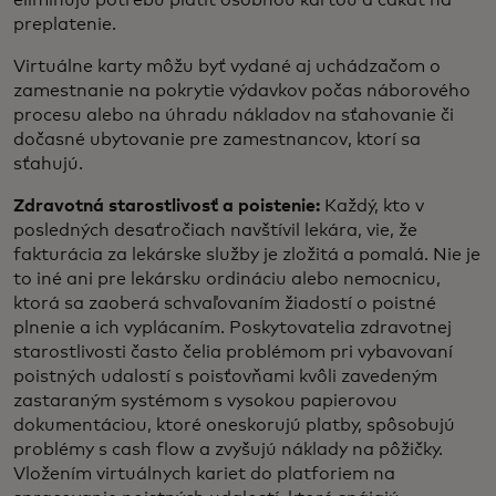
preplatenie.
Virtuálne karty môžu byť vydané aj uchádzačom o
zamestnanie na pokrytie výdavkov počas náborového
procesu alebo na úhradu nákladov na sťahovanie či
dočasné ubytovanie pre zamestnancov, ktorí sa
sťahujú.
Zdravotná starostlivosť a poistenie:
Každý, kto v
posledných desaťročiach navštívil lekára, vie, že
fakturácia za lekárske služby je zložitá a pomalá. Nie je
to iné ani pre lekársku ordináciu alebo nemocnicu,
ktorá sa zaoberá schvaľovaním žiadostí o poistné
plnenie a ich vyplácaním. Poskytovatelia zdravotnej
starostlivosti často čelia problémom pri vybavovaní
poistných udalostí s poisťovňami kvôli zavedeným
zastaraným systémom s vysokou papierovou
dokumentáciou, ktoré oneskorujú platby, spôsobujú
problémy s cash flow a zvyšujú náklady na pôžičky.
Vložením virtuálnych kariet do platforiem na