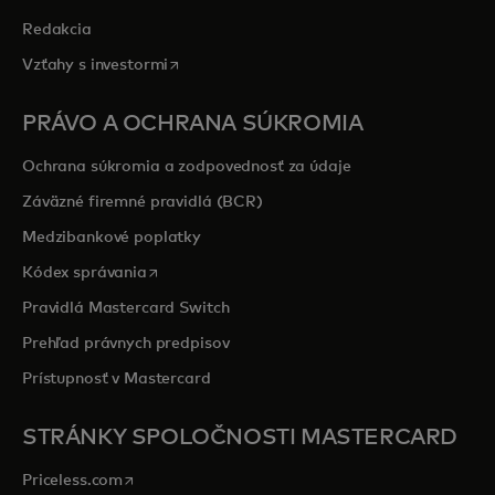
Redakcia
opens in a new tab
Vzťahy s investormi
PRÁVO A OCHRANA SÚKROMIA
Ochrana súkromia a zodpovednosť za údaje
Záväzné firemné pravidlá (BCR)
Medzibankové poplatky
opens in a new tab
Kódex správania
Pravidlá Mastercard Switch
Prehľad právnych predpisov
Prístupnosť v Mastercard
STRÁNKY SPOLOČNOSTI MASTERCARD
opens in a new tab
Priceless.com