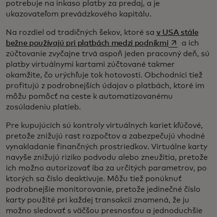
potrebuje na inkaso platby za predaj, a je
ukazovateľom prevádzkového kapitálu.
Na rozdiel od tradičných šekov, ktoré sa
v USA stále
opens in a ne
bežne používajú pri platbách medzi podnikmi
a ich
zúčtovanie zvyčajne trvá aspoň jeden pracovný deň, sú
platby virtuálnymi kartami zúčtované takmer
okamžite, čo urýchľuje tok hotovosti. Obchodníci tiež
profitujú z podrobnejších údajov o platbách, ktoré im
môžu pomôcť na ceste k automatizovanému
zosúladeniu platieb.
Pre kupujúcich sú kontroly virtuálnych kariet kľúčové,
pretože znižujú rast rozpočtov a zabezpečujú vhodné
vynakladanie finančných prostriedkov. Virtuálne karty
navyše znižujú riziko podvodu alebo zneužitia, pretože
ich možno autorizovať iba za určitých parametrov, po
ktorých sa číslo deaktivuje. Môžu tiež ponúknuť
podrobnejšie monitorovanie, pretože jedinečné číslo
karty použité pri každej transakcii znamená, že ju
možno sledovať s väčšou presnosťou a jednoduchšie