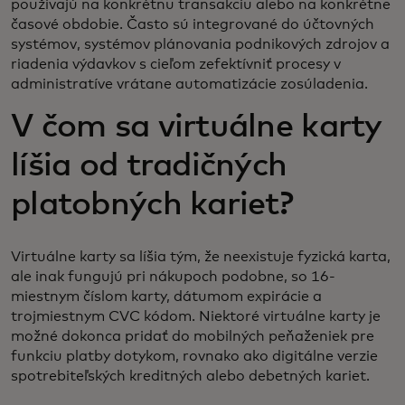
používajú na konkrétnu transakciu alebo na konkrétne
časové obdobie. Často sú integrované do účtovných
systémov, systémov plánovania podnikových zdrojov a
riadenia výdavkov s cieľom zefektívniť procesy v
administratíve vrátane automatizácie zosúladenia.
V čom sa virtuálne karty
líšia od tradičných
platobných kariet?
Virtuálne karty sa líšia tým, že neexistuje fyzická karta,
ale inak fungujú pri nákupoch podobne, so 16-
miestnym číslom karty, dátumom expirácie a
trojmiestnym CVC kódom. Niektoré virtuálne karty je
možné dokonca pridať do mobilných peňaženiek pre
funkciu platby dotykom, rovnako ako digitálne verzie
spotrebiteľských kreditných alebo debetných kariet.