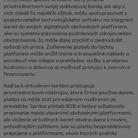
prostredníctvom svojej vydávajúcej banky, ale aby z
nich získali čo najväčší úžitok, môžu spolupracovať s
poskytovateľmi technologického softvéru na integrácii
kariet do svojich digitálnych obchodných platforiem,
ako sú systémy plánovania podnikových zdrojov alebo
obstarávania, čo môže ďalej zrýchliť a zjednodušiť
spôsob ich práce. Začlenenie platieb do týchto
platforiem môže znížiť trenie a transakčné náklady a
ponúknuť viac údajov a prehľadov, služby s pridanou
hodnotou a dokonca aj možnosť prístupu k úverom a
financovaniu.
Keď sa k virtuálnym kartám pristupuje
prostredníctvom nástrojov, ktoré firma používa denne,
platba sa môže stať prirodzeným rozšírením jej
prevádzky. Správa platieb B2B si kedysi vyžadovala
prepínanie medzi viacerými obchodnými platformami,
ale vloženie virtuálnych kariet otvára dvere k novým,
pohodlnejším zážitkom, kde sú platby bezproblémovo
prepojené s platformami, okolo ktorých podniky