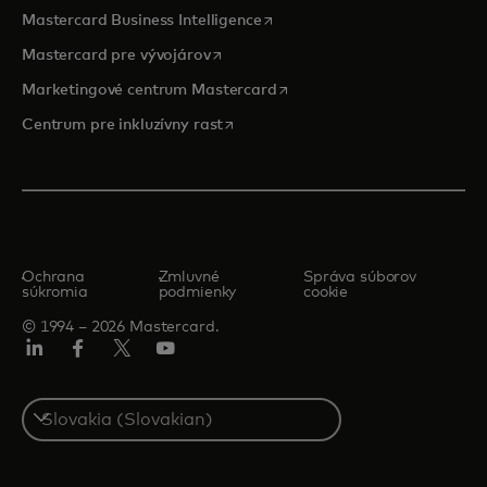
opens in a new tab
Mastercard Business Intelligence
opens in a new tab
Mastercard pre vývojárov
opens in a new tab
Marketingové centrum Mastercard
opens in a new tab
Centrum pre inkluzívny rast
Ochrana
Zmluvné
Správa súborov
súkromia
podmienky
cookie
© 1994 – 2026 Mastercard.
Linkedin
Facebook
Twitter/X
Youtube
Select
a
country