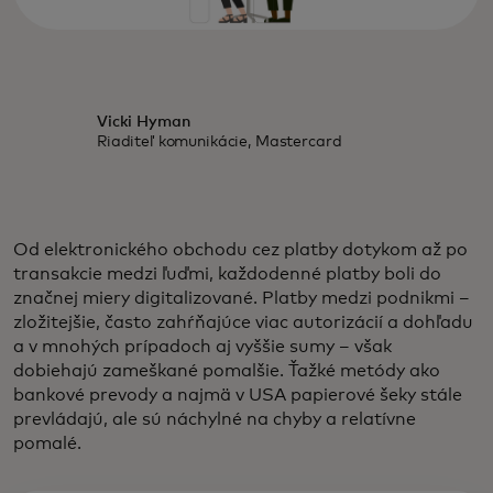
Vicki Hyman
Riaditeľ komunikácie, Mastercard
Od elektronického obchodu cez platby dotykom až po
transakcie medzi ľuďmi, každodenné platby boli do
značnej miery digitalizované. Platby medzi podnikmi –
zložitejšie, často zahŕňajúce viac autorizácií a dohľadu
a v mnohých prípadoch aj vyššie sumy – však
dobiehajú zameškané pomalšie. Ťažké metódy ako
bankové prevody a najmä v USA papierové šeky stále
prevládajú, ale sú náchylné na chyby a relatívne
pomalé.