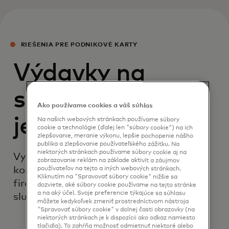
RIEŠENIA PRE PODNIKOVÉ KARTY
Výdavky na
služobné cesty
Ako používame cookies a váš súhlas
jednoducho
Na našich webových stránkach používame súbory
cookie a technológie (ďalej len "súbory cookie") na ich
zlepšovanie, meranie výkonu, lepšie pochopenie nášho
publika a zlepšovanie používateľského zážitku. Na
niektorých stránkach používame súbory cookie aj na
Využívajte cenné výhody v rámci nášho
zobrazovanie reklám na základe aktivít a záujmov
komplexného a flexibilného portfólia
používateľov na tejto a iných webových stránkach.
Kliknutím na "Spravovať súbory cookie" nižšie sa
firemných kariet pre bezproblémové
dozviete, aké súbory cookie používame na tejto stránke
a na aký účel. Svoje preferencie týkajúce sa súhlasu
služobné cesty.
môžete kedykoľvek zmeniť prostredníctvom nástroja
"Spravovať súbory cookie" v dolnej časti obrazovky (na
niektorých stránkach je k dispozícii ako odkaz namiesto
tlačidla). To zahŕňa možnosť odmietnuť niektoré alebo