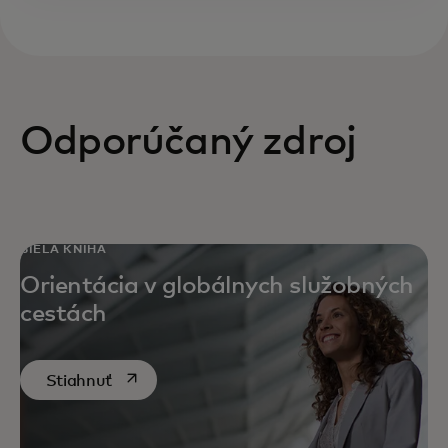
Odporúčaný zdroj
BIELA KNIHA
Orientácia v globálnych služobných
cestách
opens in a new tab
Stiahnuť