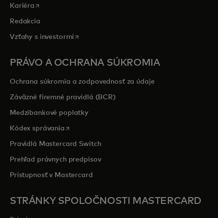
opens in a new tab
Kariéra
Redakcia
opens in a new tab
Vzťahy s investormi
PRÁVO A OCHRANA SÚKROMIA
Ochrana súkromia a zodpovednosť za údaje
Záväzné firemné pravidlá (BCR)
Medzibankové poplatky
opens in a new tab
Kódex správania
Pravidlá Mastercard Switch
Prehľad právnych predpisov
Prístupnosť v Mastercard
STRÁNKY SPOLOČNOSTI MASTERCARD