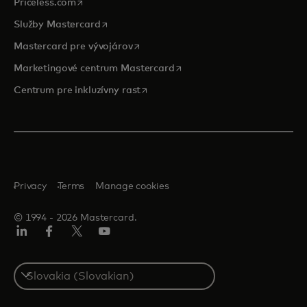
opens in a new tab
Priceless.com
opens in a new tab
Služby Mastercard
opens in a new tab
Mastercard pre vývojárov
opens in a new tab
Marketingové centrum Mastercard
opens in a new tab
Centrum pre inkluzívny rast
Privacy
Terms
Manage cookies
© 1994 ‑ 2026 Mastercard.
Linkedin
Facebook
Twitter/X
Youtube
Select
a
country