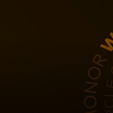
Zate
Za podjetja
Za svet
Za inovatorje
Novice in trendi