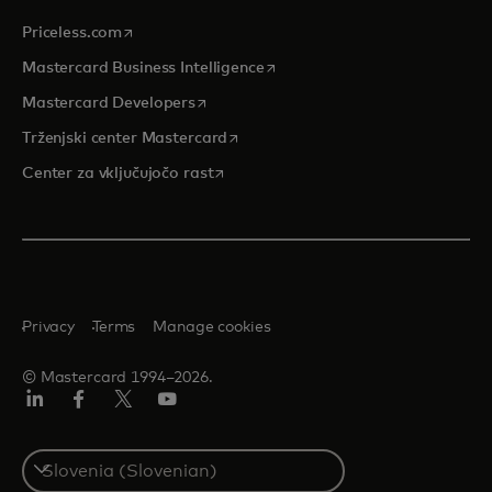
opens in a new tab
Priceless.com
opens in a new tab
Mastercard Business Intelligence
opens in a new tab
Mastercard Developers
opens in a new tab
Trženjski center Mastercard
opens in a new tab
Center za vključujočo rast
Privacy
Terms
Manage cookies
© Mastercard 1994–2026.
Linkedin
Facebook
Twitter/X
YouTuba
Select
a