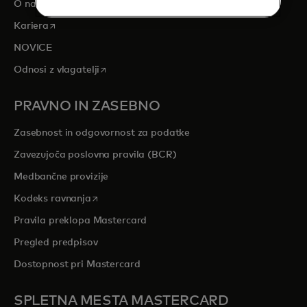
O nas
opens in a new tab
Kariera
NOVICE
opens in a new tab
Odnosi z vlagatelji
PRAVNO IN ZASEBNO
Zasebnost in odgovornost za podatke
Zavezujoča poslovna pravila (BCR)
Medbančne provizije
opens in a new tab
Kodeks ravnanja
Pravila preklopa Mastercard
Pregled predpisov
Dostopnost pri Mastercard
SPLETNA MESTA MASTERCARD