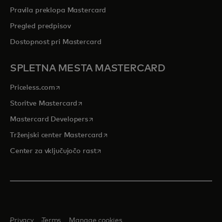
Pravila preklopa Mastercard
Pregled predpisov
Dostopnost pri Mastercard
SPLETNA MESTA MASTERCARD
opens in a new tab
Priceless.com
opens in a new tab
Storitve Mastercard
opens in a new tab
Mastercard Developers
opens in a new tab
Trženjski center Mastercard
opens in a new tab
Center za vključujočo rast
Privacy
Terms
Manage cookies