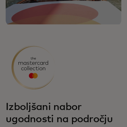
Izboljšani nabor
ugodnosti na področju
Oglejte si, kako Mastercard z izjemnimi