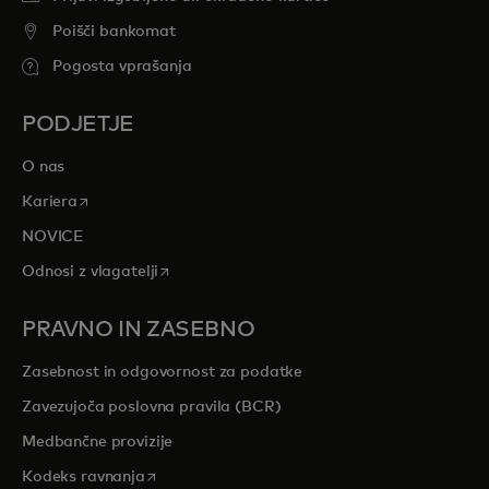
Poišči bankomat
Pogosta vprašanja
PODJETJE
O nas
opens in a new tab
Kariera
NOVICE
opens in a new tab
Odnosi z vlagatelji
PRAVNO IN ZASEBNO
Zasebnost in odgovornost za podatke
Zavezujoča poslovna pravila (BCR)
Medbančne provizije
opens in a new tab
Kodeks ravnanja