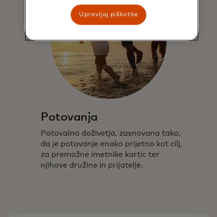
Upravljaj piškotke
Potovanja
Potovalna doživetja, zasnovana tako,
da je potovanje enako prijetno kot cilj,
za premožne imetnike kartic ter
njihove družine in prijatelje.