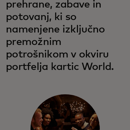
prehrane, zabave in
ugodnostmi in izkušnjami izpolnjuje
spreminjajoče se potrebe premožnih
potovanj, ki so
potrošnikov.
namenjene izključno
premožnim
potrošnikom v okviru
portfelja kartic World.