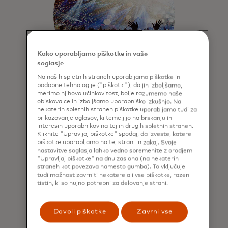
Kako uporabljamo piškotke in vaše
soglasje
Na naših spletnih straneh uporabljamo piškotke in
podobne tehnologije ("piškotki"), da jih izboljšamo,
Zabava
merimo njihovo učinkovitost, bolje razumemo naše
obiskovalce in izboljšamo uporabniško izkušnjo. Na
nekaterih spletnih straneh piškotke uporabljamo tudi za
Zagotavljanje ekskluzivne
prikazovanje oglasov, ki temeljijo na brskanju in
predprodaje vstopnic,
interesih uporabnikov na tej in drugih spletnih straneh.
prednostnega dostopa in
Kliknite "Upravljaj piškotke" spodaj, da izveste, katere
piškotke uporabljamo na tej strani in zakaj. Svoje
neprecenljivih doživetij na
nastavitve soglasja lahko vedno spremenite z orodjem
priljubljenih
glasbenih, gledaliških in
"Upravljaj piškotke" na dnu zaslona (na nekaterih
športnih dogodkih.
straneh kot povezava namesto gumba). To vključuje
tudi možnost zavrniti nekatere ali vse piškotke, razen
tistih, ki so nujno potrebni za delovanje strani.
Dovoli piškotke
Zavrni vse