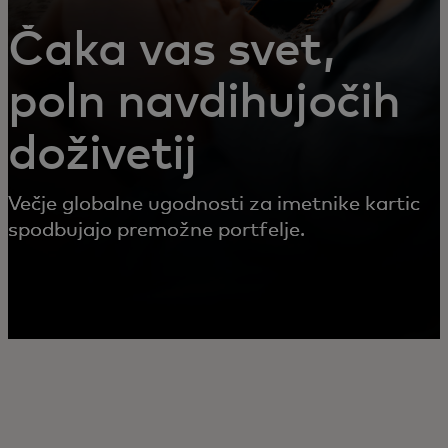
Čaka vas svet,
poln navdihujočih
doživetij
Večje globalne ugodnosti za imetnike kartic
spodbujajo premožne portfelje.