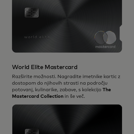
Za današnje premožne potrošnike
ponujamo izjemne ugodnosti in izkušnje z
brezhibno digitalno integracijo,
vrhunsko
sprejemanje in storitve.
World Elite Mastercard
Razširite možnosti. Nagradite imetnike kartic z
dostopom do njihovih strasti na področju
potovanj, kulinarike, zabave, s kolekcijo
The
Mastercard Collection
in še več.