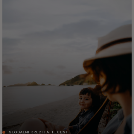
Zate
Za podjetja
Za svet
Za inovatorje
Novice in trendi
GLOBALNI KREDIT AFFLUENT