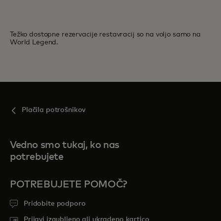
Težko dostopne rezervacije restavracij so na voljo samo na
World Legend.
Plačila potrošnikov
Vedno smo tukaj, ko nas
potrebujete
POTREBUJETE POMOČ?
Pridobite podporo
Prijavi izgubljeno ali ukradeno kartico