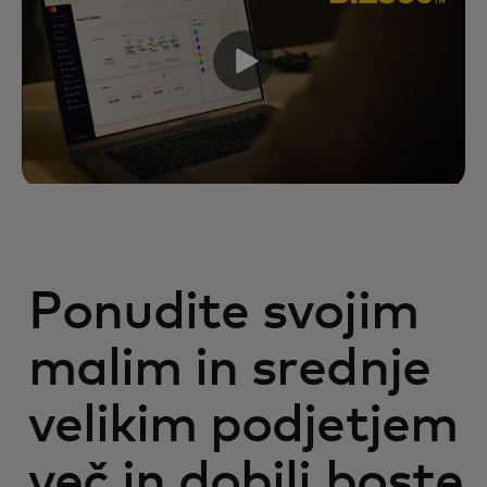
Ponudite svojim
malim in srednje
velikim podjetjem
več in dobili boste