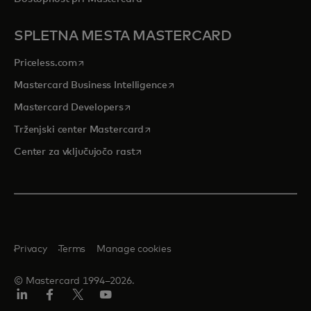
SPLETNA MESTA MASTERCARD
opens in a new tab
Priceless.com
opens in a new tab
Mastercard Business Intelligence
opens in a new tab
Mastercard Developers
opens in a new tab
Trženjski center Mastercard
opens in a new tab
Center za vključujočo rast
Privacy
Terms
Manage cookies
© Mastercard 1994–2026.
Linkedin
Facebook
Twitter/X
YouTuba