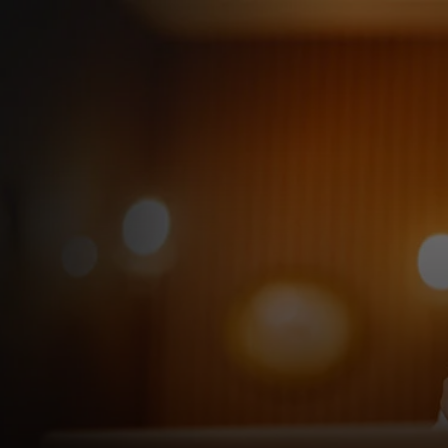
Zate
Za podjetja
Za svet
Za inovatorje
Novice in trendi