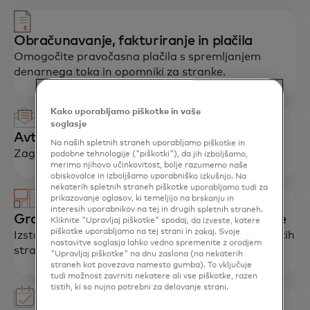
Obračunavanje, fakturiranje in plačila
Omogočite pravočasna plačila s spremljanjem
denarnega toka in opomniki za stranke.
Kako uporabljamo piškotke in vaše
soglasje
Avtomatizacija trženja
Na naših spletnih straneh uporabljamo piškotke in
Zagotovite prilagojeno vsebino, ki se dotakne.
podobne tehnologije ("piškotki"), da jih izboljšamo,
merimo njihovo učinkovitost, bolje razumemo naše
obiskovalce in izboljšamo uporabniško izkušnjo. Na
nekaterih spletnih straneh piškotke uporabljamo tudi za
prikazovanje oglasov, ki temeljijo na brskanju in
interesih uporabnikov na tej in drugih spletnih straneh.
Graditelj spletnih mest in portal za stranke
Kliknite "Upravljaj piškotke" spodaj, da izveste, katere
piškotke uporabljamo na tej strani in zakaj. Svoje
Izstopajte v digitalni pokrajini in privabite več zvestih
nastavitve soglasja lahko vedno spremenite z orodjem
strank.
"Upravljaj piškotke" na dnu zaslona (na nekaterih
straneh kot povezava namesto gumba). To vključuje
tudi možnost zavrniti nekatere ali vse piškotke, razen
tistih, ki so nujno potrebni za delovanje strani.