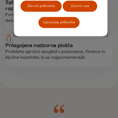
Spletna programska oprema za
Dovoli piškotke
Zavrni vse
razporejanje
Pomagajte upravljati čas in razporejanje vaše
delovne sile.
Upravljaj piškotke
Prilagojene nadzorne plošče
Pridobite sprotni vpogled v poslovanje, finance in
ključne kazalnike, ki so najpomembnejši.