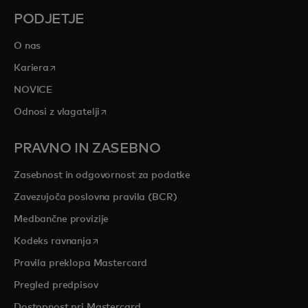
PODJETJE
O nas
opens in a new tab
Kariera
NOVICE
opens in a new tab
Odnosi z vlagatelji
PRAVNO IN ZASEBNO
Zasebnost in odgovornost za podatke
Zavezujoča poslovna pravila (BCR)
Medbančne provizije
opens in a new tab
Kodeks ravnanja
Pravila preklopa Mastercard
Pregled predpisov
Dostopnost pri Mastercard