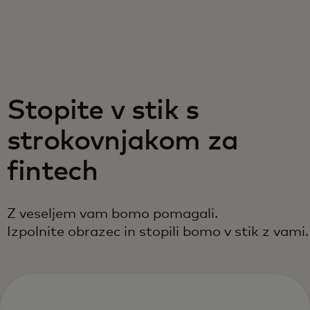
Zate
Za podjetja
Stopite v stik s
Za svet
strokovnjakom za
Za inovatorje
fintech
Novice in trendi
Z veseljem vam bomo pomagali.
Izpolnite obrazec in stopili bomo v stik z vami.