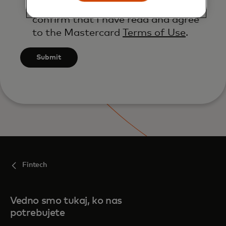
By submitting this form, I also
confirm that I have read and agree
to the Mastercard
Terms of Use
.
Submit
Fintech
Vedno smo tukaj, ko nas
potrebujete