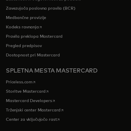
Zavezujoča poslovna pravila (BCR)
Medbančne provizije
opens in a new tab
Kodeks ravnanja
Pravila preklopa Mastercard
Pregled predpisov
Dostopnost pri Mastercard
SPLETNA MESTA MASTERCARD
opens in a new tab
Priceless.com
opens in a new tab
Storitve Mastercard
opens in a new tab
Mastercard Developers
opens in a new tab
Trženjski center Mastercard
opens in a new tab
Center za vključujočo rast