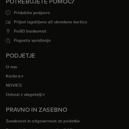
POTREBUJETE POMOČ?
Pridobite podporo
Prijavi izgubljeno ali ukradeno kartico
Poišči bankomat
Pogosta vprašanja
PODJETJE
O nas
opens in a new tab
Kariera
NOVICE
opens in a new tab
Odnosi z vlagatelji
PRAVNO IN ZASEBNO
Zasebnost in odgovornost za podatke