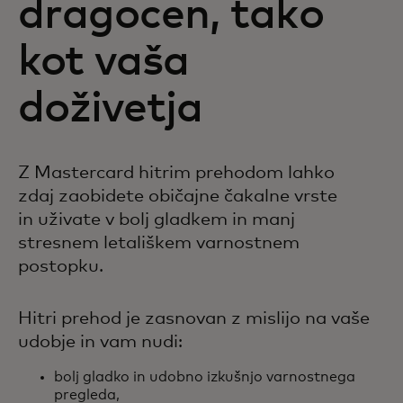
dragocen, tako
kot vaša
doživetja
Z Mastercard hitrim prehodom lahko
zdaj zaobidete običajne čakalne vrste
in uživate v bolj gladkem in manj
stresnem letališkem varnostnem
postopku.
Hitri prehod je zasnovan z mislijo na vaše
udobje in vam nudi:
bolj gladko in udobno izkušnjo varnostnega
pregleda,