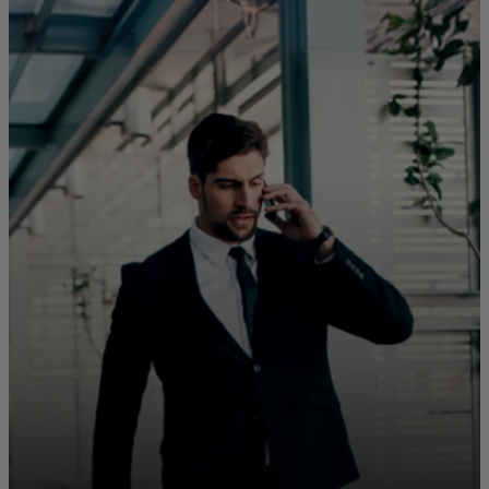
Zate
Za podjetja
Za svet
Za inovatorje
Novice in trendi