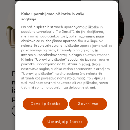
Kako uporabljamo piškotke in vaše
soglasje
Na naših spletnih straneh uporabljamo piškotke in
podobne tehnologije ("piškotki"), da jih izboljšamo,
merimo njihovo učinkovitost, bolje razumemo naše
obiskovalce in izboljšamo uporabniško izkušnjo. Na
nekaterih spletnih straneh piškotke uporabljamo tudi za
prikazovanje oglasov, ki temeljijo na brskanju in
interesih uporabnikov na tej in drugih spletnih straneh.
Kliknite "Upravljaj piškotke" spodaj, da izveste, katere
piškotke uporabljamo na tej strani in zakaj. Svoje
nastavitve soglasja lahko vedno spremenite z orodjem
Preverite, na katerih
"Upravljaj piškotke" na dnu zaslona (na nekaterih
straneh kot povezava namesto gumba). To vključuje
mednarodnih letališčih lahko
tudi možnost zavrniti nekatere ali vse piškotke, razen
tistih, ki so nujno potrebni za delovanje strani.
izkoristite ugodnost hitrega
prehoda
Dovoli piškotke
Zavrni vse
Preverite dostop
Upravljaj piškotke