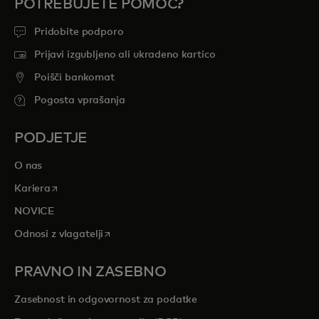
POTREBUJETE POMOČ?
Pridobite podporo
Prijavi izgubljeno ali ukradeno kartico
Poišči bankomat
Pogosta vprašanja
PODJETJE
O nas
opens in a new tab
Kariera
NOVICE
opens in a new tab
Odnosi z vlagatelji
PRAVNO IN ZASEBNO
Zasebnost in odgovornost za podatke