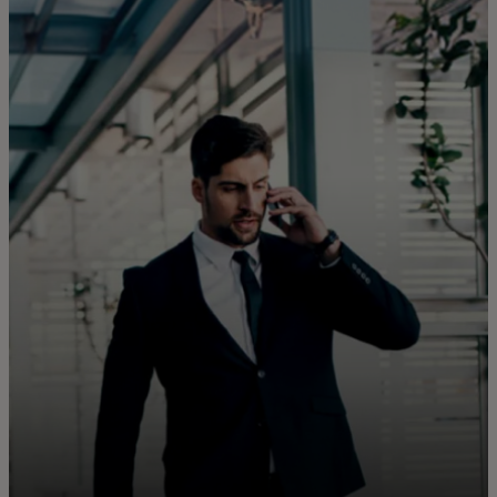
Zate
Za podjetja
Za svet
Za inovatorje
Novice in trendi