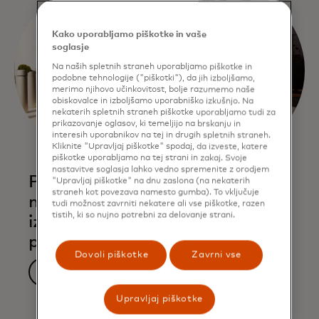
Kako uporabljamo piškotke in vaše
soglasje
Na naših spletnih straneh uporabljamo piškotke in
podobne tehnologije ("piškotki"), da jih izboljšamo,
merimo njihovo učinkovitost, bolje razumemo naše
obiskovalce in izboljšamo uporabniško izkušnjo. Na
nekaterih spletnih straneh piškotke uporabljamo tudi za
prikazovanje oglasov, ki temeljijo na brskanju in
interesih uporabnikov na tej in drugih spletnih straneh.
Kliknite "Upravljaj piškotke" spodaj, da izveste, katere
piškotke uporabljamo na tej strani in zakaj. Svoje
nastavitve soglasja lahko vedno spremenite z orodjem
Preverite, na katerih
"Upravljaj piškotke" na dnu zaslona (na nekaterih
straneh kot povezava namesto gumba). To vključuje
mednarodnih letališčih lahko
tudi možnost zavrniti nekatere ali vse piškotke, razen
tistih, ki so nujno potrebni za delovanje strani.
izkoristite ugodnost hitrega
prehoda
Dovoli piškotke
Zavrni vse
Preverite dostop
Upravljaj piškotke