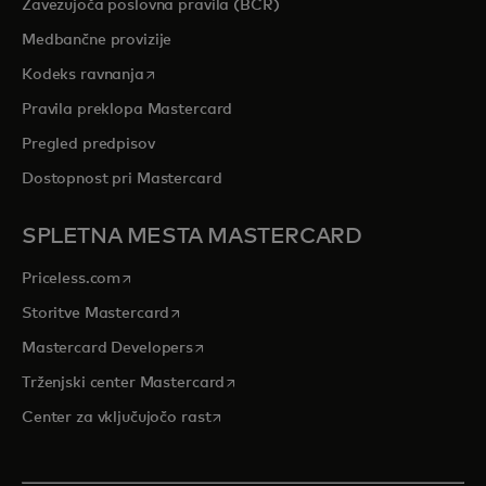
Zavezujoča poslovna pravila (BCR)
Medbančne provizije
opens in a new tab
Kodeks ravnanja
Pravila preklopa Mastercard
Pregled predpisov
Dostopnost pri Mastercard
SPLETNA MESTA MASTERCARD
opens in a new tab
Priceless.com
opens in a new tab
Storitve Mastercard
opens in a new tab
Mastercard Developers
opens in a new tab
Trženjski center Mastercard
opens in a new tab
Center za vključujočo rast