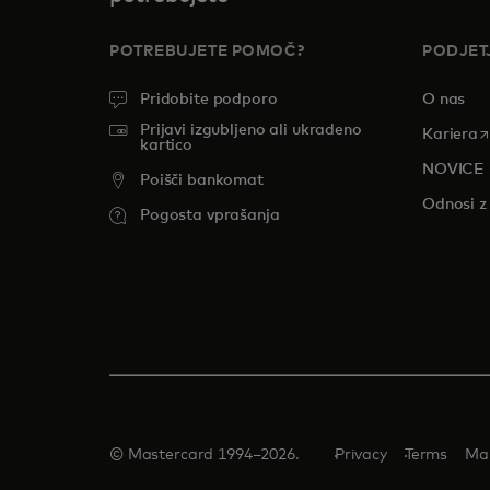
POTREBUJETE POMOČ?
PODJET
Pridobite podporo
O nas
Prijavi izgubljeno ali ukradeno
o
Kariera
kartico
NOVICE
Poišči bankomat
Odnosi z 
Pogosta vprašanja
© Mastercard 1994–2026.
Privacy
Terms
Ma