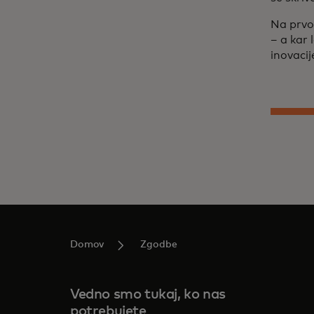
Na prvo 
– a kar 
inovacij
Domov
Zgodbe
Vedno smo tukaj, ko nas
potrebujete