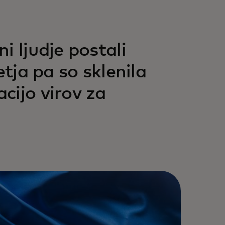
i ljudje postali
etja pa so sklenila
cijo virov za