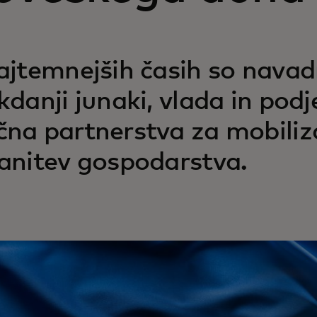
ajtemnejših časih so navadn
kdanji junaki, vlada in podj
na partnerstva za mobiliza
anitev gospodarstva.