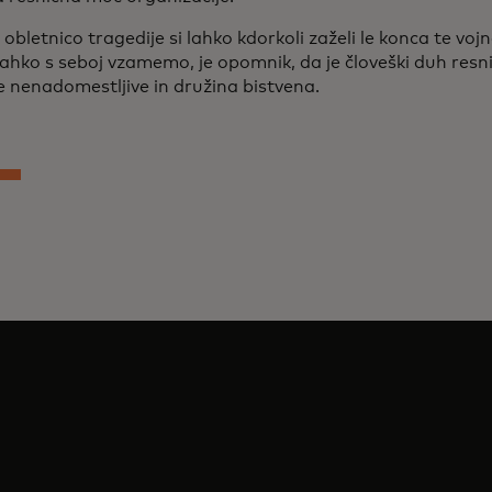
obletnico tragedije si lahko kdorkoli zaželi le konca te voj
lahko s seboj vzamemo, je opomnik, da je človeški duh resni
e nenadomestljive in družina bistvena.