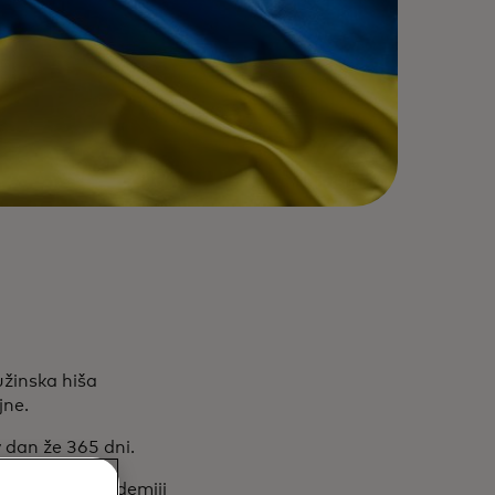
užinska hiša
jne.
 v dan že 365 dni.
ja po hudi pandemiji