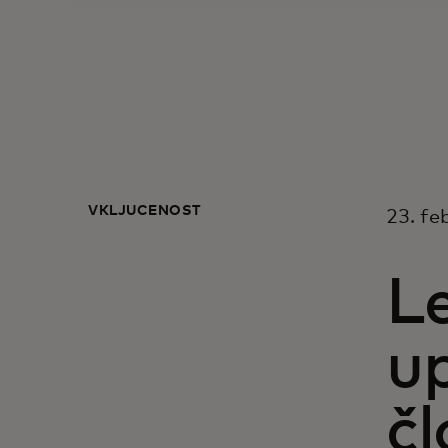
VKLJUČENOST
23. fe
Le
up
č