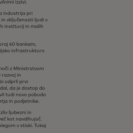
lnimi izzivi.
 industrija pri
n vključenosti ljudi v
institucij in malih
koraj 60 bankam,
cijsko infrastrukturo
moči z Ministrstvom
 razvoj in
i odprli prvi
dal, da je dostop do
vil tudi novo pobudo
tja in podjetnike.
 Izliv ljubezni in
več kot navdihujoč.
olegom v stiski. Tukaj