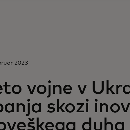
bruar 2023
to vojne v Ukraj
anja skozi inov
loveškega duha