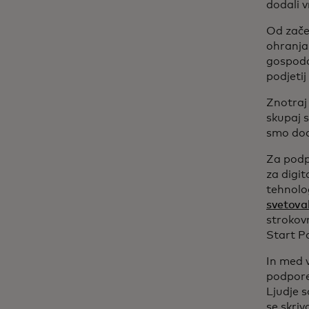
dodali v
Od začet
ohranjan
gospodar
podjetij
Znotraj
skupaj s
smo dod
Za podp
za digit
tehnolog
svetoval
strokov
Start Pa
In med
podpore,
Ljudje s
se skri