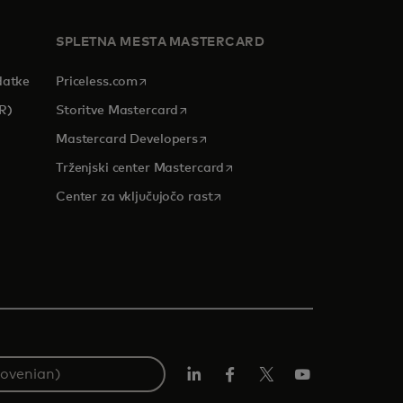
SPLETNA MESTA MASTERCARD
opens in a new tab
datke
Priceless.com
opens in a new tab
R)
Storitve Mastercard
opens in a new tab
Mastercard Developers
tab
opens in a new tab
Trženjski center Mastercard
opens in a new tab
Center za vključujočo rast
Linkedin
Facebook
Twitter/X
YouTuba