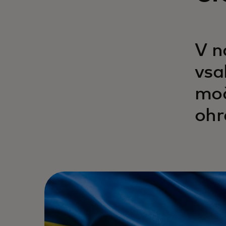
V n
vsa
moč
ohr