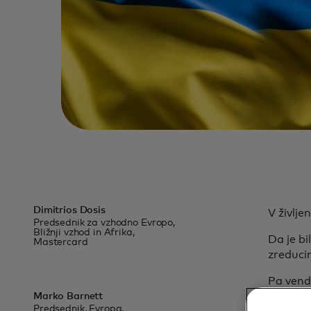
Dimitrios Dosis
V življen
Predsednik za vzhodno Evropo,
Bližnji vzhod in Afrika,
Da je bi
Mastercard
zreducir
Pa venda
Marko Barnett
Pred eni
Predsednik, Evropa,