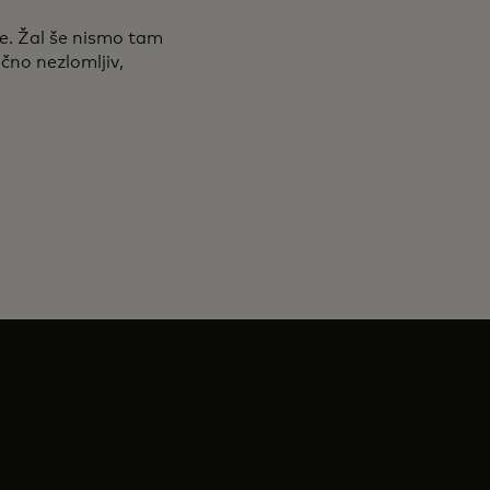
ne. Žal še nismo tam
čno nezlomljiv,