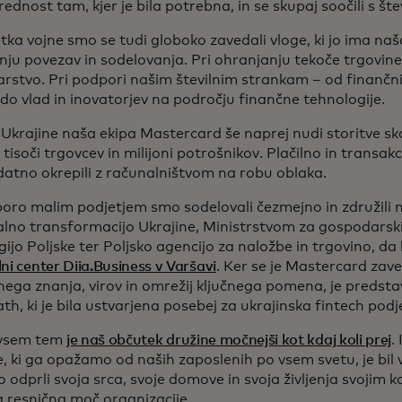
rednost tam, kjer je bila potrebna, in se skupaj soočili s števi
ka vojne smo se tudi globoko zavedali vloge, ki jo ima naša
ju povezav in sodelovanja. Pri ohranjanju tekoče trgovine i
stvo. Pri podpori našim številnim strankam – od finančnih 
 do vlad in inovatorjev na področju finančne tehnologije.
 Ukrajine naša ekipa Mastercard še naprej nudi storitve s
 tisoči trgovcev in milijoni potrošnikov. Plačilno in transak
atno okrepili z računalništvom na robu oblaka.
oro malim podjetjem smo sodelovali čezmejno in združili 
alno transformacijo Ukrajine, Ministrstvom za gospodarski
ijo Poljske ter Poljsko agencijo za naložbe in trgovino, da b
ni center Diia.Business v Varšavi
. Ker se je Mastercard zave
nega znanja, virov in omrežij ključnega pomena, je predsta
th, ki je bila ustvarjena posebej za ukrajinska fintech podje
 vsem tem
je naš občutek družine močnejši kot kdaj koli prej
.
 ki ga opažamo od naših zaposlenih po vsem svetu, je bil 
o odprli svoja srca, svoje domove in svoja življenja svojim k
va resnična moč organizacije.