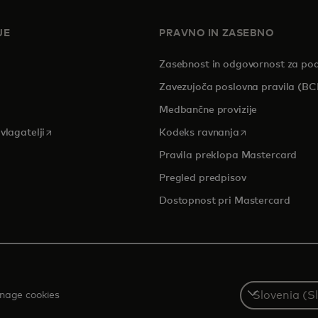
JE
PRAVNO IN ZASEBNO
Zasebnost in odgovornost za po
pens in a new tab
Zavezujoča poslovna pravila (BC
Medbančne provizije
opens in a new tab
opens in a new 
vlagatelji
Kodeks ravnanja
Pravila preklopa Mastercard
Pregled predpisov
Dostopnost pri Mastercard
Select
nage cookies
a
country