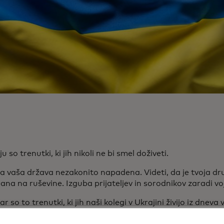
ju so trenutki, ki jih nikoli ne bi smel doživeti.
la vaša država nezakonito napadena. Videti, da je tvoja dr
ana na ruševine. Izguba prijateljev in sorodnikov zaradi vo
r so to trenutki, ki jih naši kolegi v Ukrajini živijo iz dneva
m letom, na današnji dan – ravno ko so se ljudje in podjet