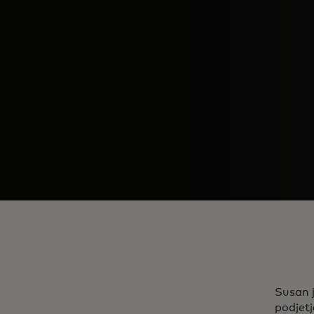
Susan j
podjetj