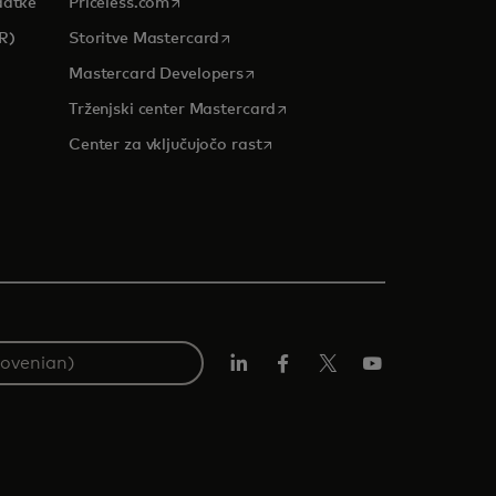
opens in a new tab
datke
Priceless.com
opens in a new tab
R)
Storitve Mastercard
opens in a new tab
Mastercard Developers
tab
opens in a new tab
Trženjski center Mastercard
opens in a new tab
Center za vključujočo rast
Linkedin
Facebook
Twitter/X
YouTuba