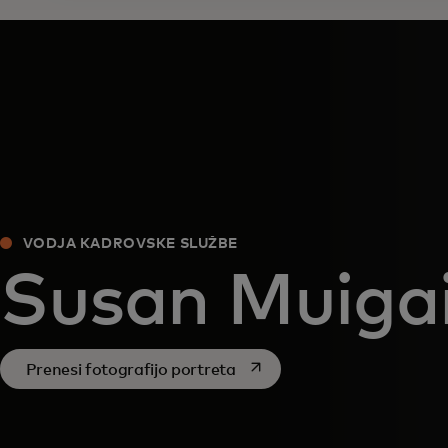
VODJA KADROVSKE SLUŽBE
Susan Muiga
opens in a new tab
Prenesi fotografijo portreta