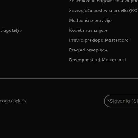
Zasebnost in odgovornost za po
pens in a new tab
Zavezujoča poslovna pravila (BC
Medbančne provizije
opens in a new tab
opens in a new 
vlagatelji
Kodeks ravnanja
Pravila preklopa Mastercard
Pregled predpisov
Dostopnost pri Mastercard
Select
nage cookies
a
country