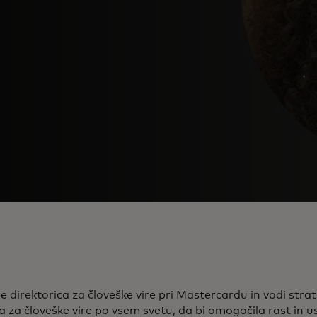
e direktorica za človeške vire pri Mastercardu in vodi strat
a za človeške vire po vsem svetu, da bi omogočila rast in u