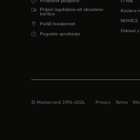
Pridobite podporo
O nas
Prijavi izgubljeno ali ukradeno
o
Kariera
kartico
NOVICE
Poišči bankomat
Odnosi z 
Pogosta vprašanja
© Mastercard 1994–2026.
Privacy
Terms
Ma