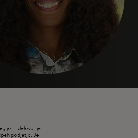
egijo in delovanje
speh podjetja. Je