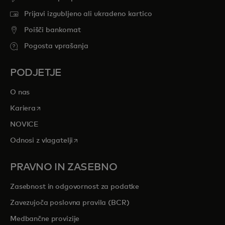
Prijavi izgubljeno ali ukradeno kartico
Poišči bankomat
Pogosta vprašanja
PODJETJE
O nas
opens in a new tab
Kariera
NOVICE
opens in a new tab
Odnosi z vlagatelji
PRAVNO IN ZASEBNO
Zasebnost in odgovornost za podatke
Zavezujoča poslovna pravila (BCR)
Medbančne provizije