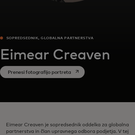
SOPREDSEDNIK, GLOBALNA PARTNERSTVA
Eimear Creaven
opens in a new tab
Prenesi fotografijo portreta
Eimear Creaven je sopredsednik oddelka za globalna
partnerstva in član upravnega odbora podjetja. V tej