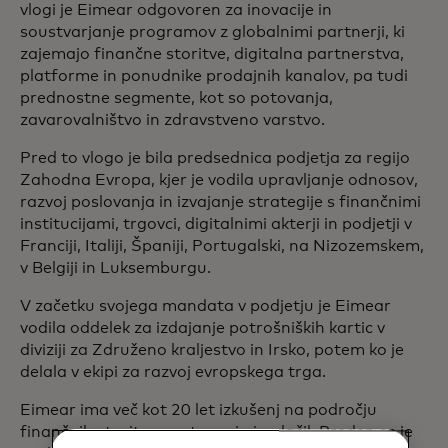
vlogi je Eimear odgovoren za inovacije in
soustvarjanje programov z globalnimi partnerji, ki
zajemajo finančne storitve, digitalna partnerstva,
platforme in ponudnike prodajnih kanalov, pa tudi
prednostne segmente, kot so potovanja,
zavarovalništvo in zdravstveno varstvo.
Pred to vlogo je bila predsednica podjetja za regijo
Zahodna Evropa, kjer je vodila upravljanje odnosov,
razvoj poslovanja in izvajanje strategije s finančnimi
institucijami, trgovci, digitalnimi akterji in podjetji v
Franciji, Italiji, Španiji, Portugalski, na Nizozemskem,
v Belgiji in Luksemburgu.
V začetku svojega mandata v podjetju je Eimear
vodila oddelek za izdajanje potrošniških kartic v
diviziji za Združeno kraljestvo in Irsko, potem ko je
delala v ekipi za razvoj evropskega trga.
Eimear ima več kot 20 let izkušenj na področju
finančnih storitev, svetovanja in plačil. Preden se je