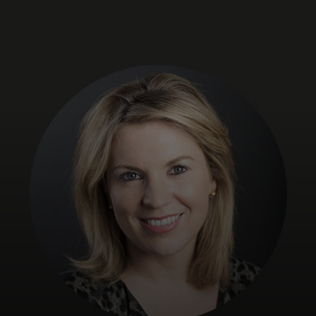
Zate
Za podjetja
Za svet
Za inovatorje
Novice in trendi