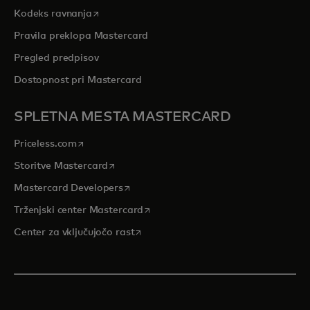
opens in a new tab
Kodeks ravnanja
Pravila preklopa Mastercard
Pregled predpisov
Dostopnost pri Mastercard
SPLETNA MESTA MASTERCARD
opens in a new tab
Priceless.com
opens in a new tab
Storitve Mastercard
opens in a new tab
Mastercard Developers
opens in a new tab
Trženjski center Mastercard
opens in a new tab
Center za vključujočo rast