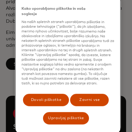
pridružila Mastercardu, je svetovala bankam pri
Alvarez & Marsal v Londonu. Pred tem je opravljala
Kako uporabljamo piškotke in vaše
soglasje
različne funkcije pri Allied Irish Banks s sedežem v
Dublinu in New Yorku.
Na naših spletnih straneh uporabljamo piškotke in
podobne tehnologije ("piškotki"), da jih izboljšamo,
merimo njihovo učinkovitost, bolje razumemo naše
Eimear ima diplomo iz trgovine z Nacionalne
obiskovalce in izboljšamo uporabniško izkušnjo. Na
univerze Irske v Galwayu in magisterij poslovne
nekaterih spletnih straneh piškotke uporabljamo tudi za
administracije z INSEAD v Franciji in Singapurju.
prikazovanje oglasov, ki temeljijo na brskanju in
interesih uporabnikov na tej in drugih spletnih straneh.
Kliknite "Upravljaj piškotke" spodaj, da izveste, katere
piškotke uporabljamo na tej strani in zakaj. Svoje
opens in a new tab
Sledite na LinkedInu
nastavitve soglasja lahko vedno spremenite z orodjem
"Upravljaj piškotke" na dnu zaslona (na nekaterih
straneh kot povezava namesto gumba). To vključuje
tudi možnost zavrniti nekatere ali vse piškotke, razen
tistih, ki so nujno potrebni za delovanje strani.
Dovoli piškotke
Zavrni vse
Upravljaj piškotke
Spoznajte preostalo vodstveno