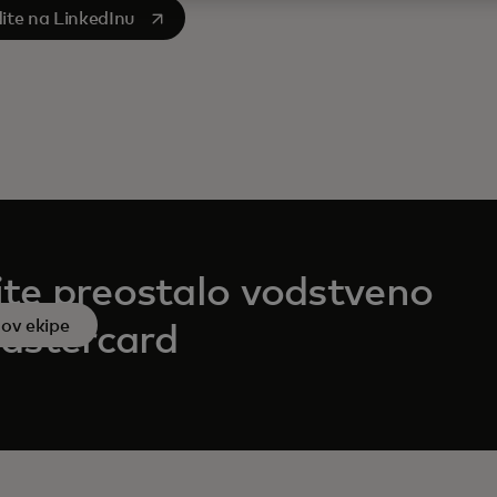
s in a new tab
dite na LinkedInu
te preostalo vodstveno
nov ekipe
astercard