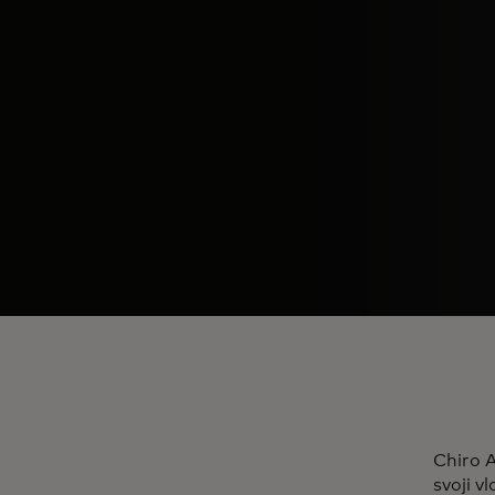
Chiro A
svoji v