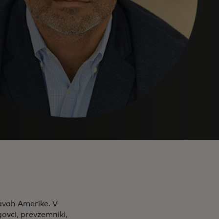
avah Amerike. V
govci, prevzemniki,