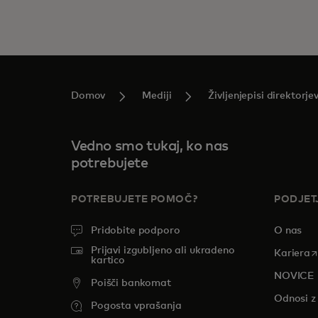
Domov
Mediji
Življenjepisi direktorje
Vedno smo tukaj, ko nas
potrebujete
POTREBUJETE POMOČ?
PODJET
Pridobite podporo
O nas
Prijavi izgubljeno ali ukradeno
o
Kariera
kartico
NOVICE
Poišči bankomat
Odnosi z 
Pogosta vprašanja