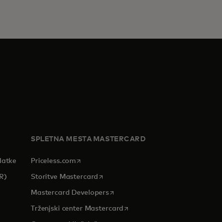
SPLETNA MESTA MASTERCARD
opens in a new tab
datke
Priceless.com
opens in a new tab
R)
Storitve Mastercard
opens in a new tab
Mastercard Developers
tab
opens in a new tab
Trženjski center Mastercard