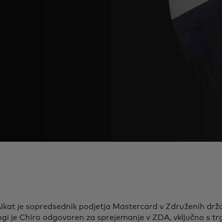
ikat je sopredsednik podjetja Mastercard v Združenih drž
logi je Chiro odgovoren za sprejemanje v ZDA, vključno s tr