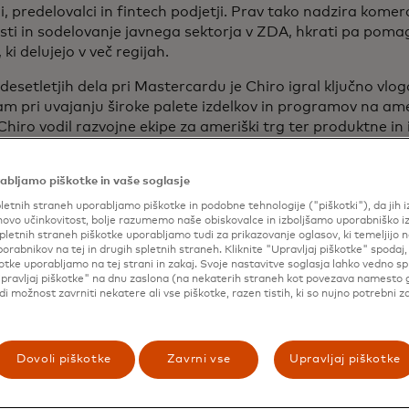
, predelovalci in fintech podjetji. Prav tako nadzira komerc
sti in sodelovanje javnega sektorja v ZDA, hkrati pa pomag
 ki delujejo v več regijah.
desetletjih dela pri Mastercardu je Chiro igral ključno vlo
m pri uvajanju široke palete izdelkov in programov na am
Chiro vodil razvojne ekipe za ameriški trg ter produktne in 
 je osredotočal na upravljanje prednostnih pobud podjetja 
obročna plačila z Mastercard, odprto bančništvo, plačila z
abljamo piškotke in vaše soglasje
 v realnem času, plačila prek banke, trženje in storitve kibe
e zagotavljal stalno vrednost za trgovce, finančne instituci
letnih straneh uporabljamo piškotke in podobne tehnologije ("piškotki"), da jih 
ovo učinkovitost, bolje razumemo naše obiskovalce in izboljšamo uporabniško i
pletnih straneh piškotke uporabljamo tudi za prikazovanje oglasov, ki temeljijo n
 je tudi voditi ekipo, ki je soustvarjala in prilagajala reši
porabnikov na tej in drugih spletnih straneh. Kliknite "Upravljaj piškotke" spodaj,
e izdajatelje po vsem svetu. V začetku svoje kariere je bil d
otke uporabljamo na tej strani in zakaj. Svoje nastavitve soglasja lahko vedno s
pravljaj piškotke" na dnu zaslona (na nekaterih straneh kot povezava namesto 
evanj za prehod ameriškega trga na standard čipov EMV in
udi možnost zavrniti nekatere ali vse piškotke, razen tistih, ki so nujno potrebni z
v Severni Ameriki.
ma diplomo iz poslovne administracije z Univerze v Saint L
Dovoli piškotke
Zavrni vse
Upravljaj piškotke