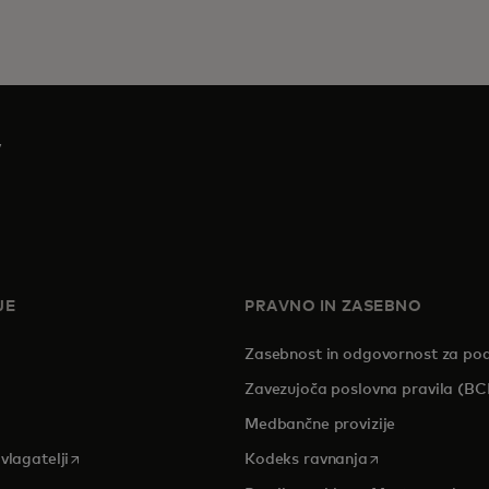
v
JE
PRAVNO IN ZASEBNO
Zasebnost in odgovornost za po
pens in a new tab
Zavezujoča poslovna pravila (BC
Medbančne provizije
opens in a new tab
opens in a new 
vlagatelji
Kodeks ravnanja