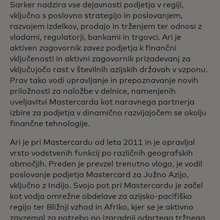
Sarker nadzira vse dejavnosti podjetja v regiji,
vključno s poslovno strategijo in poslovanjem,
razvojem izdelkov, prodajo in trženjem ter odnosi z
vladami, regulatorji, bankami in trgovci. Ari je
aktiven zagovornik zavez podjetja k finančni
vključenosti in aktivni zagovornik prizadevanj za
vključujočo rast v številnih azijskih državah v vzponu.
Prav tako vodi upravljanje in prepoznavanje novih
priložnosti za naložbe v delnice, namenjenih
uveljavitvi Mastercarda kot naravnega partnerja
izbire za podjetja v dinamično razvijajočem se okolju
finančne tehnologije.
Ari je pri Mastercardu od leta 2011 in je opravljal
vrsto vodstvenih funkcij po različnih geografskih
območjih. Preden je prevzel trenutno vlogo, je vodil
poslovanje podjetja Mastercard za Južno Azijo,
vključno z Indijo. Svojo pot pri Mastercardu je začel
kot vodja omrežne obdelave za azijsko-pacifiško
regijo ter Bližnji vzhod in Afriko, kjer se je aktivno
zavzemal za potrebo po izgradnji odprtega tržnega