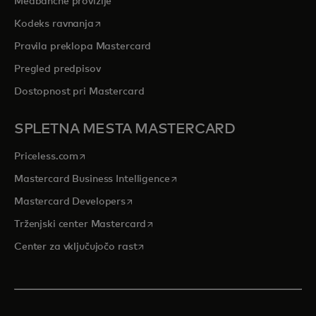
Medbančne provizije
opens in a new tab
Kodeks ravnanja
Pravila preklopa Mastercard
Pregled predpisov
Dostopnost pri Mastercard
SPLETNA MESTA MASTERCARD
opens in a new tab
Priceless.com
opens in a new tab
Mastercard Business Intelligence
opens in a new tab
Mastercard Developers
opens in a new tab
Trženjski center Mastercard
opens in a new tab
Center za vključujočo rast