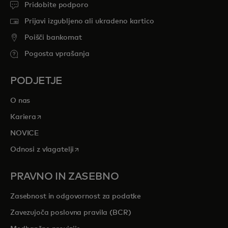
Pridobite podporo
Prijavi izgubljeno ali ukradeno kartico
Poišči bankomat
Pogosta vprašanja
PODJETJE
O nas
opens in a new tab
Kariera
NOVICE
opens in a new tab
Odnosi z vlagatelji
PRAVNO IN ZASEBNO
Zasebnost in odgovornost za podatke
Zavezujoča poslovna pravila (BCR)