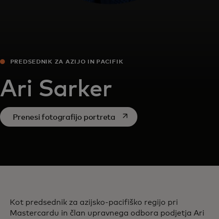
PREDSEDNIK ZA AZIJO IN PACIFIK
Ari Sarker
opens in a new tab
Prenesi fotografijo portreta
Kot predsednik za azijsko-pacifiško regijo pri
Mastercardu in član upravnega odbora podjetja Ari