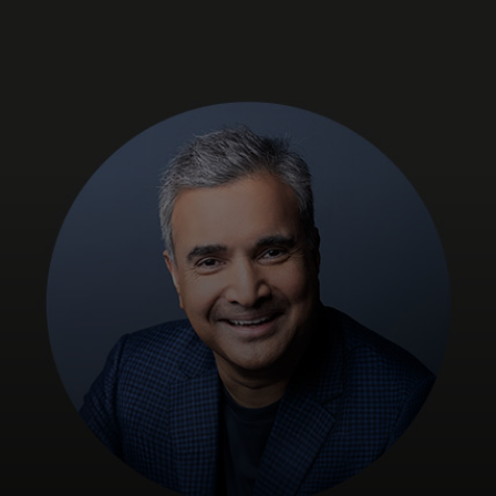
Zate
Za podjetja
Za svet
Za inovatorje
Novice in trendi