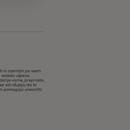
h in ozemljih po vsem
o vsakdo uspeva.
akcije varne, preproste,
se združujejo, da bi
dam pomagajo uresničiti