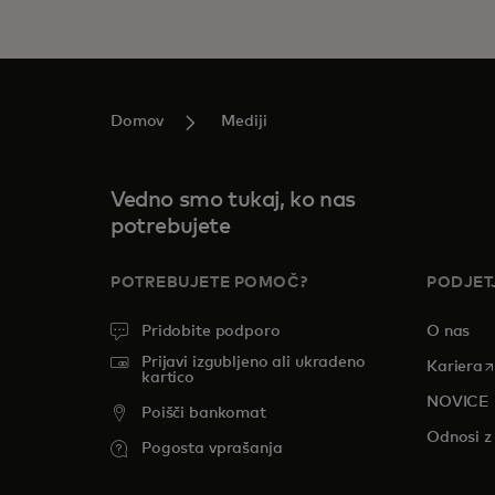
Domov
Mediji
Vedno smo tukaj, ko nas
potrebujete
POTREBUJETE POMOČ?
PODJET
Pridobite podporo
O nas
Prijavi izgubljeno ali ukradeno
o
Kariera
kartico
NOVICE
Poišči bankomat
Odnosi z 
Pogosta vprašanja