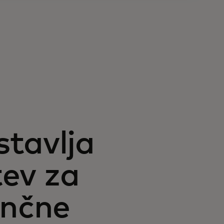
tavlja
tev za
ančne