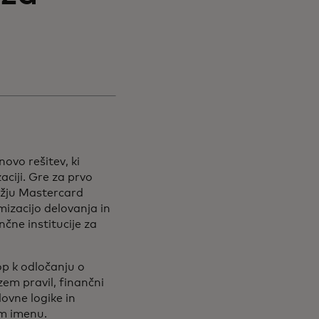
vo rešitev, ki
aciji. Gre za prvo
ežju Mastercard
mizacijo delovanja in
nčne institucije za
op k odločanju o
em pravil, finančni
lovne logike in
em imenu.