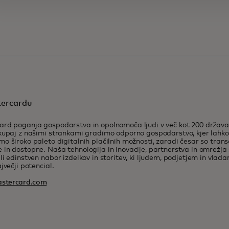
ercardu
rd poganja gospodarstva in opolnomoča ljudi v več kot 200 država
kupaj z našimi strankami gradimo odporno gospodarstvo, kjer lahk
o široko paleto digitalnih plačilnih možnosti, zaradi česar so trans
in dostopne. Naša tehnologija in inovacije, partnerstva in omrežja 
li edinstven nabor izdelkov in storitev, ki ljudem, podjetjem in vla
jvečji potencial.
stercard.com