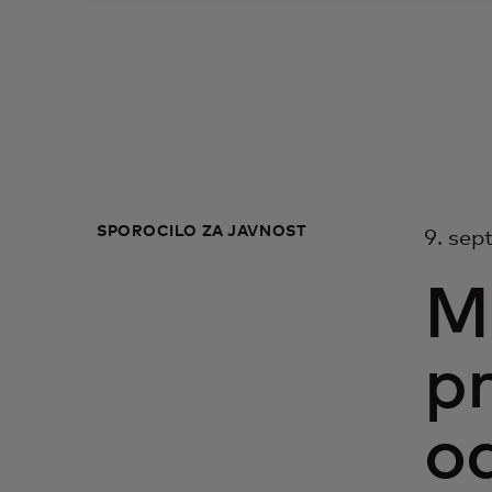
SPOROČILO ZA JAVNOST
9. sep
M
pr
od