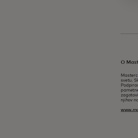
O Mast
Masterca
svetu. S
Podpiram
pametne 
zagotovi
njihov na
www.ma