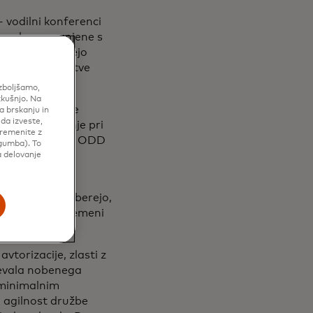
vodilni konferenci
stranke seznanjene s
mernic, ki dajejo
jšujejo zavrnitve
izboljšamo,
zkušnjo. Na
no izkušnjo,« je
a brskanju in
 da izveste,
ije in odločanje pri
premenite z
ijo te potrebe.“ ODD
gumba). To
stjo – to je
a delovanje
trani ODD in izberejo,
regleda in spremeni
vtorizacije, zlasti z
tevala nobenega
 minimalnim
n agilnost družbe