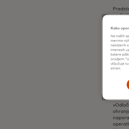
Predst
podjetj
primeri
prednos
Kako upor
zaradi 
Na naših sp
merimo njih
»Varnos
nekaterih s
interesih u
dejala 
katere pišk
Masterc
orodjem "U
je odli
vključuje t
strani.
prelomn
Izdajat
ali naj
odločit
»Odloča
ohranja
napora 
operati