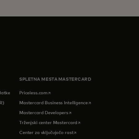
SPLETNA MESTA MASTERCARD
opens in a new tab
datke
Priceless.com
opens in a new tab
R)
Mastercard Business Intelligence
opens in a new tab
Mastercard Developers
tab
opens in a new tab
Trženjski center Mastercard
opens in a new tab
Center za vključujočo rast