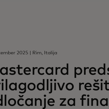
tember 2025 | Rim, Italija
astercard preds
ilagodljivo reši
ločanje za fin