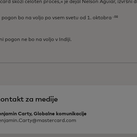
ard skozi celoten proces,« je dejal Nelson Aguiar, izvršni 
. [1]
i pogon bo na voljo po vsem svetu od 1. oktobra
i pogon ne bo na voljo v Indiji.
ontakt za medije
enjamin Carty, Globalne komunikacije
enjamin.Carty@mastercard.com