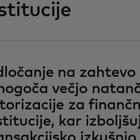
stitucije
ločanje na zahtevo
ogoča večjo natan
torizacije za finanč
stitucije, kar izboljšu
ansakcijsko izkušnjo