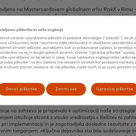
avljeno na Mastercardovem globalnem vrhu RiskX v Rimu – 
a o inovacijah na področju kibernetske varnosti – so bile 
 delovanja optičnih naprav v praksi. To vključuje določitev s
t odobritvam imetnikov kartic z visoko vrednostjo in zman
abljamo piškotke in vaše soglasje
ponovne izdaje kartic.
letnih straneh uporabljamo piškotke in podobne tehnologije ("piškotki"), da jih 
ovo učinkovitost, bolje razumemo naše obiskovalce in izboljšamo uporabniško i
t, prilagodljivost in zanesljivost so ključne za vsako digital
pletnih straneh piškotke uporabljamo tudi za prikazovanje oglasov, ki temeljijo n
porabnikov na tej in drugih spletnih straneh. Kliknite "Upravljaj piškotke" spodaj,
Laura Quevedo, izvršna podpredsednica za rešitve za goljuf
otke uporabljamo na tej strani in zakaj. Svoje nastavitve soglasja lahko vedno s
ardu. „Pomembno je, da lahko finančne institucije izpoln
pravljaj piškotke" na dnu zaslona (na nekaterih straneh kot povezava namesto 
čen primer, kako jim omogočamo, da to storijo z večjo agilno
udi možnost zavrniti nekatere ali vse piškotke, razen tistih, ki so nujno potrebni z
ica pri odločanju v celotni panogi.«
elji lahko prvič prilagodijo način ocenjevanja transakcij s s
Dovoli piškotke
Zavrni vse
Upravljaj piškotke
 Mastercard proaktivno odgovori v njihovem imenu ali pa p
ev finančne institucije, preden jo posreduje trgovcu.
nje na zahtevo je prispevalo k optimizaciji naše strategije a
njem izkušnje strank z visoko vrednostjo.« Rešitev ni zah
pri implementaciji in je zagotavljala dosledne rezultate z
vnim tveganjem. »Ključna dejavnika sta bila sodelovanje i