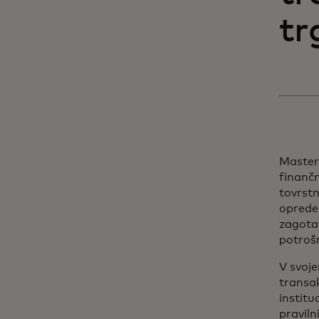
tr
Master
finančn
tovrst
opredel
zagotav
potrošn
V svoje
transak
institu
praviln