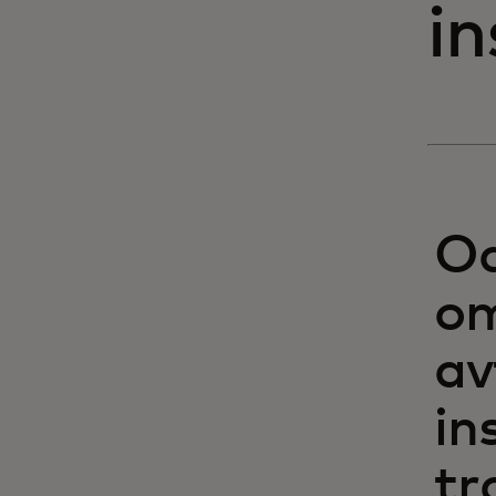
in
Od
om
av
in
tr