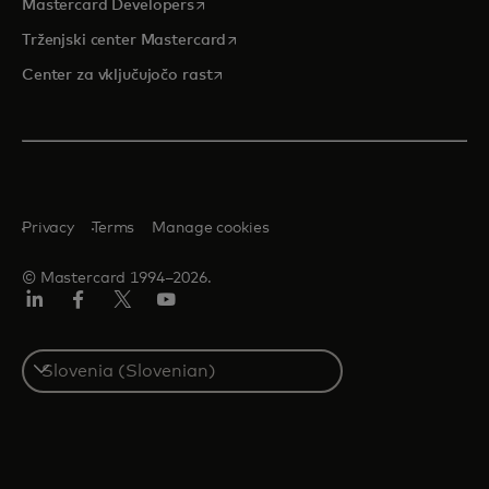
opens in a new tab
Mastercard Developers
opens in a new tab
Trženjski center Mastercard
opens in a new tab
Center za vključujočo rast
Privacy
Terms
Manage cookies
© Mastercard 1994–2026.
Linkedin
Facebook
Twitter/X
YouTuba
Select
a
country