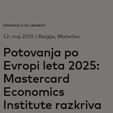
Zate
Za podjetja
SPOROČILO ZA JAVNOST
12. maj 2025 | Belgija, Waterloo
Za svet
Potovanja po
Za inovatorje
Evropi leta 2025:
Novice in trendi
Mastercard
Economics
Institute razkriva