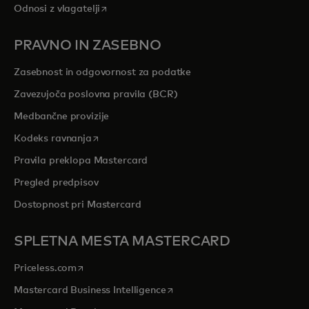
opens in a new tab
Odnosi z vlagatelji
PRAVNO IN ZASEBNO
Zasebnost in odgovornost za podatke
Zavezujoča poslovna pravila (BCR)
Medbančne provizije
opens in a new tab
Kodeks ravnanja
Pravila preklopa Mastercard
Pregled predpisov
Dostopnost pri Mastercard
SPLETNA MESTA MASTERCARD
opens in a new tab
Priceless.com
opens in a new tab
Mastercard Business Intelligence