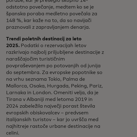
porabe, kar je preseglo skupno 14-
odstotno povečanje, medtem ko se je
španska poraba medletno povečala za
148 %, kar kaže na to, da so navijači
praznovali z zapravljanjem denarja.
Trendi poletnih destinacij za leto
2025.
Podatki o rezervacijah letov
razkrivajo najbolj priljubljene destinacije z
naraščajočim turističnim
povpraševanjem po potovanjih od junija
do septembra. Za evropske popotnike so
na vrhu seznama Tokio, Palma de
Mallorca, Osaka, Hurgada, Peking, Pariz,
Larnaka in London. Omeniti velja, da je
Tirana v Albaniji med letoma 2019 in
2024 zabeležila največji porast števila
evropskih obiskovalcev – predvsem
italijanskih turistov – kar jo uvršča med
najhitreje rastoče urbane destinacije na
celini.