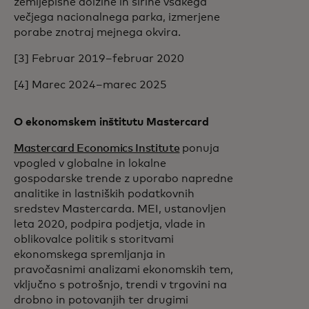
zemljepisne dolžine in širine vsakega
večjega nacionalnega parka, izmerjene
porabe znotraj mejnega okvira.
[3] Februar 2019–februar 2020
[4] Marec 2024–marec 2025
O ekonomskem inštitutu Mastercard
Mastercard Economics Institute
ponuja
vpogled v globalne in lokalne
gospodarske trende z uporabo napredne
analitike in lastniških podatkovnih
sredstev Mastercarda. MEI, ustanovljen
leta 2020, podpira podjetja, vlade in
oblikovalce politik s storitvami
ekonomskega spremljanja in
pravočasnimi analizami ekonomskih tem,
vključno s potrošnjo, trendi v trgovini na
drobno in potovanjih ter drugimi