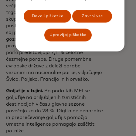
večjih narodnih parkov glede na to, kako
trgovina na tem območju prispeva k
Dovoli piškotke
Zavrni vse
skupni turistični porabi², ugotovil, da
pustolovski turizem v nordijski regiji cveti,
saj popotniki iščejo naravne lepote
Upravljaj piškotke
gozdov, fjordov in spokojnost na
prostem. Finska izstopa, kjer nacionalni
parki predstavljajo 7,1 % celotne
čezmejne porabe. Druge pomembne
evropske države z deleži porabe,
vezanimi na nacionalne parke, vključujejo
Švico, Poljsko, Francijo in Norveško.
Goljufije v tujini.
Po podatkih MEI se
goljufije na priljubljenih turističnih
destinacijah v času glavne sezone
povečajo za do 28 %. Digitalne denarnice
in preprečevanje goljufij s pomočjo
umetne inteligence pomagajo zaščititi
potnike.