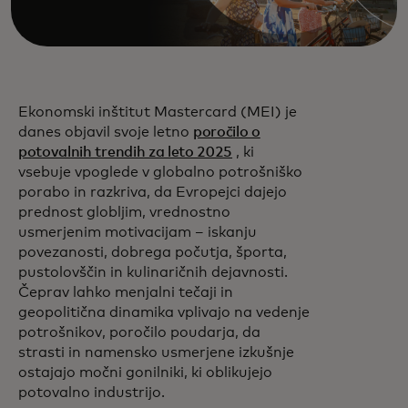
Ekonomski inštitut Mastercard (MEI) je
danes objavil svoje letno
poročilo o
potovalnih trendih za leto 2025
, ki
vsebuje vpoglede v globalno potrošniško
porabo in razkriva, da Evropejci dajejo
prednost globljim, vrednostno
usmerjenim motivacijam – iskanju
povezanosti, dobrega počutja, športa,
pustolovščin in kulinaričnih dejavnosti.
Čeprav lahko menjalni tečaji in
geopolitična dinamika vplivajo na vedenje
potrošnikov, poročilo poudarja, da
strasti in namensko usmerjene izkušnje
ostajajo močni gonilniki, ki oblikujejo
potovalno industrijo.