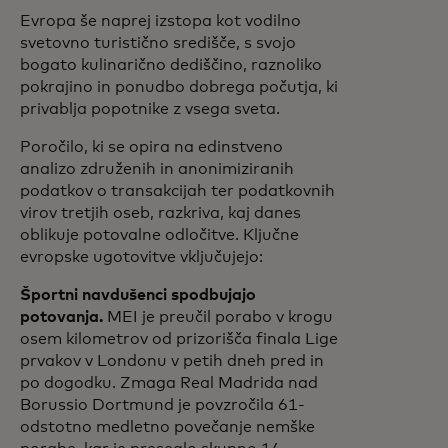
Evropa še naprej izstopa kot vodilno
svetovno turistično središče, s svojo
bogato kulinarično dediščino, raznoliko
pokrajino in ponudbo dobrega počutja, ki
privablja popotnike z vsega sveta.
Poročilo, ki se opira na edinstveno
analizo združenih in anonimiziranih
podatkov o transakcijah ter podatkovnih
virov tretjih oseb, razkriva, kaj danes
oblikuje potovalne odločitve. Ključne
evropske ugotovitve vključujejo:
Športni navdušenci spodbujajo
potovanja.
MEI je preučil porabo v krogu
osem kilometrov od prizorišča finala Lige
prvakov v Londonu v petih dneh pred in
po dogodku. Zmaga Real Madrida nad
Borussio Dortmund je povzročila 61-
odstotno medletno povečanje nemške