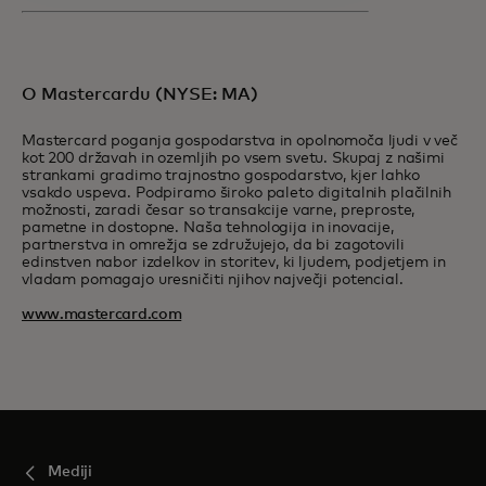
O Mastercardu (NYSE: MA)
Mastercard poganja gospodarstva in opolnomoča ljudi v več
kot 200 državah in ozemljih po vsem svetu. Skupaj z našimi
strankami gradimo trajnostno gospodarstvo, kjer lahko
vsakdo uspeva. Podpiramo široko paleto digitalnih plačilnih
možnosti, zaradi česar so transakcije varne, preproste,
pametne in dostopne. Naša tehnologija in inovacije,
partnerstva in omrežja se združujejo, da bi zagotovili
edinstven nabor izdelkov in storitev, ki ljudem, podjetjem in
vladam pomagajo uresničiti njihov največji potencial.
www.mastercard.com
Mediji