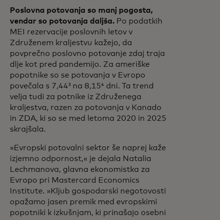
Poslovna potovanja so manj pogosta,
vendar so potovanja daljša.
Po podatkih
MEI rezervacije poslovnih letov v
Združenem kraljestvu kažejo, da
povprečno poslovno potovanje zdaj traja
dlje kot pred pandemijo. Za ameriške
popotnike so se potovanja v Evropo
povečala s 7,44³ na 8,15⁴ dni. Ta trend
velja tudi za potnike iz Združenega
kraljestva, razen za potovanja v Kanado
in ZDA, ki so se med letoma 2020 in 2025
skrajšala.
»Evropski potovalni sektor še naprej kaže
izjemno odpornost,« je dejala Natalia
Lechmanova, glavna ekonomistka za
Evropo pri Mastercard Economics
Institute.
»Kljub gospodarski negotovosti
opažamo jasen premik med evropskimi
popotniki k izkušnjam, ki prinašajo osebni