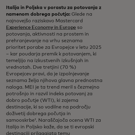
Italija in Poljska v porastu za potovanja z
namenom dobrega počutja:
Glede na
najnovejšo raziskavo Mastercard
Experience Economy in Europe
so
potovanja, aktivnosti na prostem in
prehranjevanje na vrhu seznama
prioritet porabe za Evropejce v letu 2025
– kar poudarja premik k potovanjem, ki
temeljijo na izkustvenih izkušnjah in
vrednotah. Dve tretjini (70 %)
Evropejcev pravi, da je izpolnjevanje
seznama želja njihova glavna prednostna
naloga. MEI je ta trend meril s čezmejno
potrošnjo in razvil indeks potovanj za
dobro počutje (WTI), ki zajema
destinacije, ki so vodilne na področju
doživetij dobrega počutja in
samooskrbe¹. Naraščajoča ocena WTI za
Italijo in Poljsko kaže, da se ti evropski
destinaciji prilagajata temu