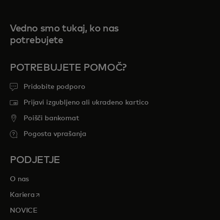
Vedno smo tukaj, ko nas
potrebujete
POTREBUJETE POMOČ?
Pridobite podporo
Prijavi izgubljeno ali ukradeno kartico
Poišči bankomat
Pogosta vprašanja
PODJETJE
O nas
opens in a new tab
Kariera
NOVICE