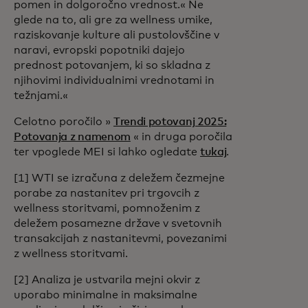
pomen in dolgoročno vrednost.« Ne
glede na to, ali gre za wellness umike,
raziskovanje kulture ali pustolovščine v
naravi, evropski popotniki dajejo
prednost potovanjem, ki so skladna z
njihovimi individualnimi vrednotami in
težnjami.«
Celotno poročilo »
Trendi potovanj 2025:
Potovanja z namenom
« in druga poročila
ter vpoglede MEI si lahko ogledate
tukaj
.
[1] WTI se izračuna z deležem čezmejne
porabe za nastanitev pri trgovcih z
wellness storitvami, pomnoženim z
deležem posamezne države v svetovnih
transakcijah z nastanitevmi, povezanimi
z wellness storitvami.
[2] Analiza je ustvarila mejni okvir z
uporabo minimalne in maksimalne