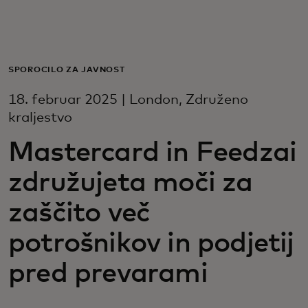
Zate
Za podjetja
SPOROČILO ZA JAVNOST
18. februar 2025 | London, Združeno
Za svet
kraljestvo
Mastercard in Feedzai
Za inovatorje
združujeta moči za
Novice in trendi
zaščito več
potrošnikov in podjetij
pred prevarami