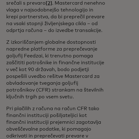
srečali s prevaro
[2]
. Mastercard nenehno
vlaga v najsodobnejšo tehnologijo in
krepi partnerstva, da bi preprečil prevare
na vsaki stopnji življenjskega cikla – od
odprtja računa – do izvedbe transakcije.
Z izkoriščanjem globalne dostopnosti
napredne platforme za preprečevanje
goljufij Feedzai, ki trenutno pomaga
zaščititi potrošnike in finančne institucije
v več kot 90 državah, bodo podjetji
pospešili uvedbo rešitve Mastercard za
obvladovanje tveganja goljufij
potrošnikov (CFR) strankam na številnih
ključnih trgih po vsem svetu.
Pri plačilih z računa na račun CFR tako
finančni instituciji pošiljateljici kot
finančni instituciji prejemnici zagotavlja
obveščevalne podatke, ki pomagajo
odkrivati in preprečevati prevare v