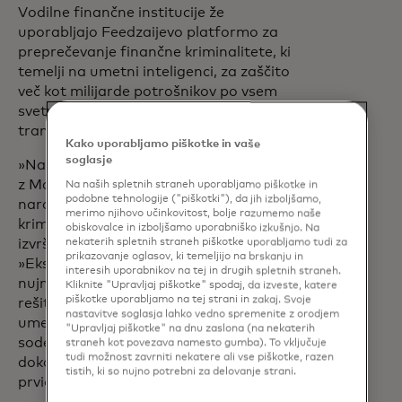
Vodilne finančne institucije že
uporabljajo Feedzaijevo platformo za
preprečevanje finančne kriminalitete, ki
temelji na umetni inteligenci, za zaščito
več kot milijarde potrošnikov po vsem
svetu in več kot 8 bilijonov dolarjev
transakcij vsako leto.
Kako uporabljamo piškotke in vaše
soglasje
»Navdušeni smo nad širitvijo partnerstva
z Mastercardom, da bi se spopadli z
Na naših spletnih straneh uporabljamo piškotke in
podobne tehnologije ("piškotki"), da jih izboljšamo,
naraščajočimi grožnjami finančnega
merimo njihovo učinkovitost, bolje razumemo naše
kriminala,« je dejal Nuno Sebastiao,
obiskovalce in izboljšamo uporabniško izkušnjo. Na
izvršni direktor podjetja Feedzai.
nekaterih spletnih straneh piškotke uporabljamo tudi za
prikazovanje oglasov, ki temeljijo na brskanju in
»Eksponentna rast prevar poudarja
interesih uporabnikov na tej in drugih spletnih straneh.
nujnost, da finančne institucije sprejmejo
Kliknite "Upravljaj piškotke" spodaj, da izveste, katere
piškotke uporabljamo na tej strani in zakaj. Svoje
rešitve v realnem času, ki temeljijo na
nastavitve soglasja lahko vedno spremenite z orodjem
umetni inteligenci.« Navdušeni smo nad
"Upravljaj piškotke" na dnu zaslona (na nekaterih
sodelovanjem z Mastercardom, da bi
straneh kot povezava namesto gumba). To vključuje
tudi možnost zavrniti nekatere ali vse piškotke, razen
dokazano vrednost njihove ocene CFR
tistih, ki so nujno potrebni za delovanje strani.
prvič predstavili na novih trgih.«