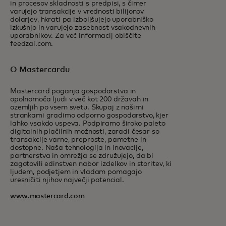
in procesov skladnosti s predpisi, s čimer
varujejo transakcije v vrednosti bilijonov
dolarjev, hkrati pa izboljšujejo uporabniško
izkušnjo in varujejo zasebnost vsakodnevnih
uporabnikov. Za več informacij obiščite
feedzai.com.
O Mastercardu
Mastercard poganja gospodarstva in
opolnomoča ljudi v več kot 200 državah in
ozemljih po vsem svetu. Skupaj z našimi
strankami gradimo odporno gospodarstvo, kjer
lahko vsakdo uspeva. Podpiramo široko paleto
digitalnih plačilnih možnosti, zaradi česar so
transakcije varne, preproste, pametne in
dostopne. Naša tehnologija in inovacije,
partnerstva in omrežja se združujejo, da bi
zagotovili edinstven nabor izdelkov in storitev, ki
ljudem, podjetjem in vladam pomagajo
uresničiti njihov največji potencial.
www.mastercard.com