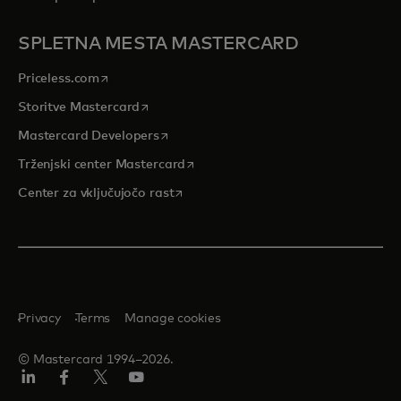
SPLETNA MESTA MASTERCARD
opens in a new tab
Priceless.com
opens in a new tab
Storitve Mastercard
opens in a new tab
Mastercard Developers
opens in a new tab
Trženjski center Mastercard
opens in a new tab
Center za vključujočo rast
Privacy
Terms
Manage cookies
© Mastercard 1994–2026.
Linkedin
Facebook
Twitter/X
YouTuba