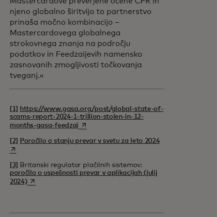
Mastercardove preverjene ocene CFR in
njeno globalno širitvijo to partnerstvo
prinaša močno kombinacijo –
Mastercardovega globalnega
strokovnega znanja na področju
podatkov in Feedzaijevih namensko
zasnovanih zmogljivosti točkovanja
tveganj.«
[1]
https://www.gasa.org/post/global-state-of-
scams-report-2024-1-trillion-stolen-in-12-
opens in a new tab
months-gasa-feedzai
opens in a new ta
[2]
Poročilo o stanju prevar v svetu za leto 2024
[3]
Britanski regulator plačilnih sistemov:
poročilo o uspešnosti prevar v aplikacijah (julij
opens in a new tab
2024)