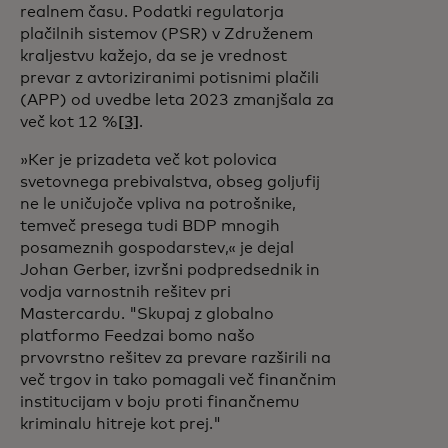
realnem času. Podatki regulatorja
plačilnih sistemov (PSR) v Združenem
kraljestvu kažejo, da se je vrednost
prevar z avtoriziranimi potisnimi plačili
(APP) od uvedbe leta 2023 zmanjšala za
več kot 12 %
[3]
.
»Ker je prizadeta več kot polovica
svetovnega prebivalstva, obseg goljufij
ne le uničujoče vpliva na potrošnike,
temveč presega tudi BDP mnogih
posameznih gospodarstev,« je dejal
Johan Gerber, izvršni podpredsednik in
vodja varnostnih rešitev pri
Mastercardu.
"Skupaj z globalno
platformo Feedzai bomo našo
prvovrstno rešitev za prevare razširili na
več trgov in tako pomagali več finančnim
institucijam v boju proti finančnemu
kriminalu hitreje kot prej."