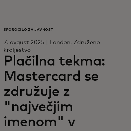
Zate
Za podjetja
SPOROČILO ZA JAVNOST
7. avgust 2025 | London, Združeno
Za svet
kraljestvo
Plačilna tekma:
Za inovatorje
Mastercard se
Novice in trendi
združuje z
"največjim
imenom" v