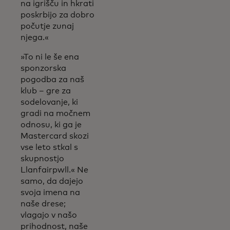
na igrišču in hkrati
poskrbijo za dobro
počutje zunaj
njega.«
»To ni le še ena
sponzorska
pogodba za naš
klub – gre za
sodelovanje, ki
gradi na močnem
odnosu, ki ga je
Mastercard skozi
vse leto stkal s
skupnostjo
Llanfairpwll.« Ne
samo, da dajejo
svoja imena na
naše drese;
vlagajo v našo
prihodnost, naše