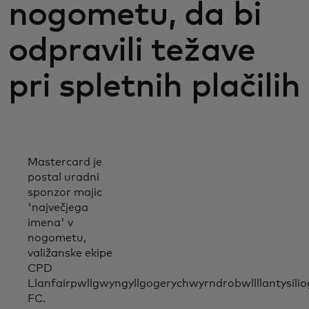
nogometu, da bi
odpravili težave
pri spletnih plačilih
Mastercard je
postal uradni
sponzor majic
'največjega
imena' v
nogometu,
valižanske ekipe
CPD
Llanfairpwllgwyngyllgogerychwyrndrobwllllantysil
FC.