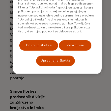
črke imena mesta,
interesih uporabnikov na tej in drugih spletnih straneh.
skupaj z značko
Kliknite "Upravljaj piškotke" spodaj, da izveste, katere
piškotke uporabljamo na tej strani in zakaj. Svoje
kluba, valižanskim
nastavitve soglasja lahko vedno spremenite z orodjem
zmajem ter
"Upravljaj piškotke" na dnu zaslona (na nekaterih
logotipoma
straneh kot povezava namesto gumba). To vključuje
tudi možnost zavrniti nekatere ali vse piškotke, razen
Mastercard in
tistih, ki so nujno potrebni za delovanje strani.
Click to Pay. Bela
gostujoča majica
ima tudi motiv
Dovoli piškotke
Zavrni vse
okna, skupaj z
bordo barvo, ki se
Upravljaj piškotke
ujema z barvo
ikoničnega znaka
železniške
postaje.
Simon Forbes,
predsednik divizije
za Združeno
kraljestvo in Irsko