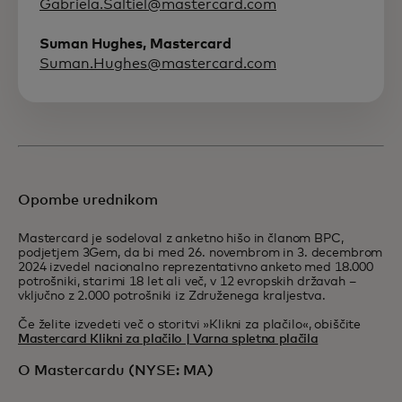
Gabriela.Saltiel@mastercard.com
Suman Hughes, Mastercard
Suman.Hughes@mastercard.com
Opombe urednikom
Mastercard je sodeloval z anketno hišo in članom BPC,
podjetjem 3Gem, da bi med 26. novembrom in 3. decembrom
2024 izvedel nacionalno reprezentativno anketo med 18.000
potrošniki, starimi 18 let ali več, v 12 evropskih državah –
vključno z 2.000 potrošniki iz Združenega kraljestva.
Če želite izvedeti več o storitvi »Klikni za plačilo«, obiščite
Mastercard Klikni za plačilo | Varna spletna plačila
O Mastercardu (NYSE: MA)