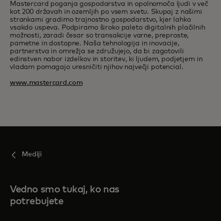
Mastercard poganja gospodarstva in opolnomoča ljudi v več
kot 200 državah in ozemljih po vsem svetu. Skupaj z našimi
strankami gradimo trajnostno gospodarstvo, kjer lahko
vsakdo uspeva. Podpiramo široko paleto digitalnih plačilnih
možnosti, zaradi česar so transakcije varne, preproste,
pametne in dostopne. Naša tehnologija in inovacije,
partnerstva in omrežja se združujejo, da bi zagotovili
edinstven nabor izdelkov in storitev, ki ljudem, podjetjem in
vladam pomagajo uresničiti njihov največji potencial.
www.mastercard.com
Mediji
Vedno smo tukaj, ko nas
potrebujete