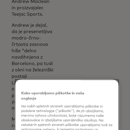
Andrew Maclean
in proizvajalec
Teejac Sports.
Andrew je dejal,
da je presenetljiva
modro-črno-
črtasta zasnova
hiše "delno
navdihnjena z
Barcelono, pa tudi
z okni na železniški
postaji
Llanfairpwll, eni
najbolj
Kako uporabljamo piškotke in vaše
priljubljenih
soglasje
znamenitosti
Na naših spletnih straneh uporabljamo piškotke in
mesta".
podobne tehnologije ("piškotki"), da jih izboljšamo,
merimo njihovo učinkovitost, bolje razumemo naše
Majica z rumenim
obiskovalce in izboljšamo uporabniško izkušnjo. Na
robom ima vse
nekaterih spletnih straneh piškotke uporabljamo tudi za
prikazovanje oglasov, ki temeljijo na brskanju in