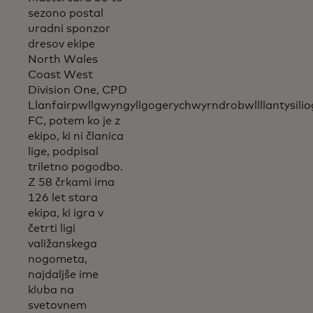
sezono postal
uradni sponzor
dresov ekipe
North Wales
Coast West
Division One, CPD
Llanfairpwllgwyngyllgogerychwyrndrobwllllantysil
FC, potem ko je z
ekipo, ki ni članica
lige, podpisal
triletno pogodbo.
Z 58 črkami ima
126 let stara
ekipa, ki igra v
četrti ligi
valižanskega
nogometa,
najdaljše ime
kluba na
svetovnem