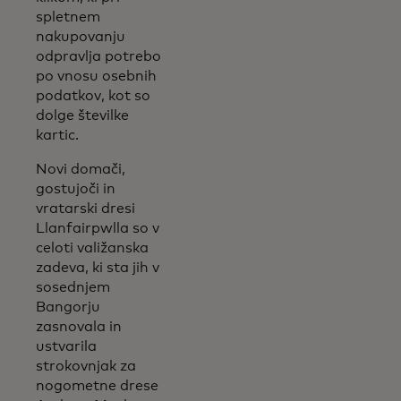
spletnem
nakupovanju
odpravlja potrebo
po vnosu osebnih
podatkov, kot so
dolge številke
kartic.
Novi domači,
gostujoči in
vratarski dresi
Llanfairpwlla so v
celoti valižanska
zadeva, ki sta jih v
sosednjem
Bangorju
zasnovala in
ustvarila
strokovnjak za
nogometne drese