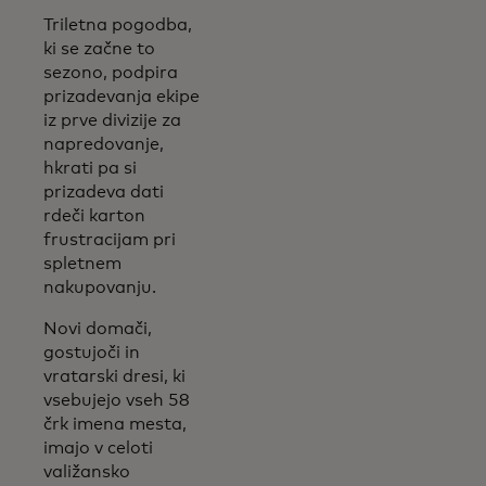
Triletna pogodba,
ki se začne to
sezono, podpira
prizadevanja ekipe
iz prve divizije za
napredovanje,
hkrati pa si
prizadeva dati
rdeči karton
frustracijam pri
spletnem
nakupovanju.
Novi domači,
gostujoči in
vratarski dresi, ki
vsebujejo vseh 58
črk imena mesta,
imajo v celoti
valižansko