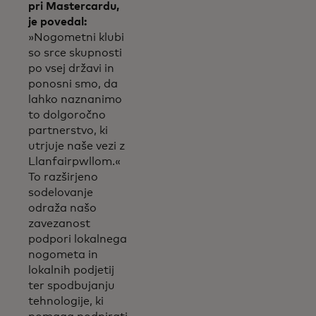
pri Mastercardu,
je povedal:
»Nogometni klubi
so srce skupnosti
po vsej državi in
ponosni smo, da
lahko naznanimo
to dolgoročno
partnerstvo, ki
utrjuje naše vezi z
Llanfairpwllom.«
To razširjeno
sodelovanje
odraža našo
zavezanost
podpori lokalnega
nogometa in
lokalnih podjetij
ter spodbujanju
tehnologije, ki