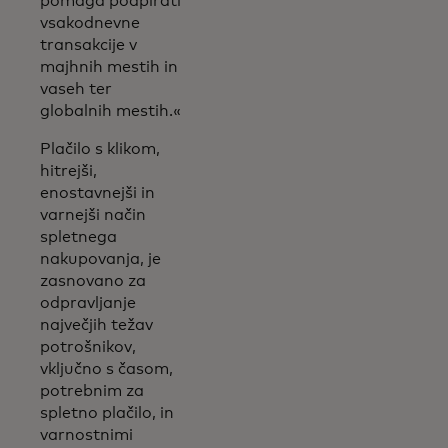
pomaga podpirati
vsakodnevne
transakcije v
majhnih mestih in
vaseh ter
globalnih mestih.«
Plačilo s klikom,
hitrejši,
enostavnejši in
varnejši način
spletnega
nakupovanja, je
zasnovano za
odpravljanje
največjih težav
potrošnikov,
vključno s časom,
potrebnim za
spletno plačilo, in
varnostnimi