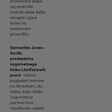
prvovrstne ekipe,
saj ameriški
lastniki ekipe želijo
okrepiti ugled
kluba na
svetovnem
prizorišču.
Samantha Jones-
Smith,
predsednica
nogometnega
kluba Llanfairpwll,
pravi:
»Samo
pogledati morate
na Wrexham, da
vidite, kako lahko
nogometna
partnerstva
navdihnejo uspeh