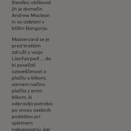
številko; oblikoval
jih je domačin
Andrew Maclean
in so izdelani v
bližini Bangorja.
Mastercard se je
pred kratkim
združil z vasjo
Llanfairpwll ... da
bi povečali
ozaveščenost o
plačilu s klikom,
varnem načinu
plačila z enim
klikom, ki
odpravlja potrebo
po vnosu osebnih
podatkov pri
spletnem
nakupovanju, kar