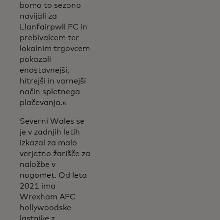
bomo to sezono
navijali za
Llanfairpwll FC in
prebivalcem ter
lokalnim trgovcem
pokazali
enostavnejši,
hitrejši in varnejši
način spletnega
plačevanja.«
Severni Wales se
je v zadnjih letih
izkazal za malo
verjetno žarišče za
naložbe v
nogomet. Od leta
2021 ima
Wrexham AFC
hollywoodske
lastnike z