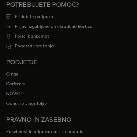
POTREBUJETE POMOČ?
Pridobite podporo
Prijavi izgubljeno ali ukradeno kartico
Poišči bankomat
Pogosta vprašanja
PODJETJE
O nas
opens in a new tab
Kariera
NOVICE
opens in a new tab
Odnosi z vlagatelji
PRAVNO IN ZASEBNO
Zasebnost in odgovornost za podatke