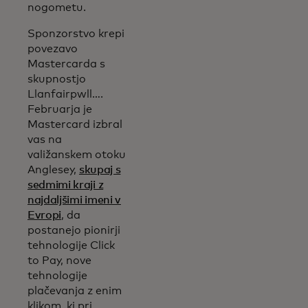
nogometu.
Sponzorstvo krepi
povezavo
Mastercarda s
skupnostjo
Llanfairpwll….
Februarja je
Mastercard izbral
vas na
valižanskem otoku
Anglesey,
skupaj s
sedmimi kraji z
najdaljšimi imeni v
Evropi
, da
postanejo pionirji
tehnologije Click
to Pay, nove
tehnologije
plačevanja z enim
klikom, ki pri