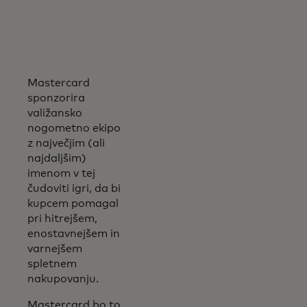
Mastercard
sponzorira
valižansko
nogometno ekipo
z največjim (ali
najdaljšim)
imenom v tej
čudoviti igri, da bi
kupcem pomagal
pri hitrejšem,
enostavnejšem in
varnejšem
spletnem
nakupovanju.
Mastercard bo to