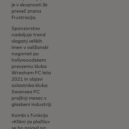
je v skupnosti že
preveč znana
frustracija.
Sponzorstvo
nadaljuje trend
vlaganj velikih
imen v valižanski
nogomet po
hollywoodskem
prevzemu kluba
Wrexham FC leta
2021 in objavi
solastnika kluba
Swansea FC
prejšnji mesec v
glasbeni industriji.
Kombi s funkcijo
»Klikni za plačilo«
se bo pojavil na