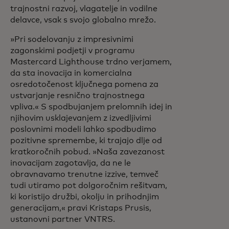
trajnostni razvoj, vlagatelje in vodilne
delavce, vsak s svojo globalno mrežo.
»Pri sodelovanju z impresivnimi
zagonskimi podjetji v programu
Mastercard Lighthouse trdno verjamem,
da sta inovacija in komercialna
osredotočenost ključnega pomena za
ustvarjanje resnično trajnostnega
vpliva.« S spodbujanjem prelomnih idej in
njihovim usklajevanjem z izvedljivimi
poslovnimi modeli lahko spodbudimo
pozitivne spremembe, ki trajajo dlje od
kratkoročnih pobud. »Naša zavezanost
inovacijam zagotavlja, da ne le
obravnavamo trenutne izzive, temveč
tudi utiramo pot dolgoročnim rešitvam,
ki koristijo družbi, okolju in prihodnjim
generacijam,« pravi Kristaps Prusis,
ustanovni partner VNTRS.