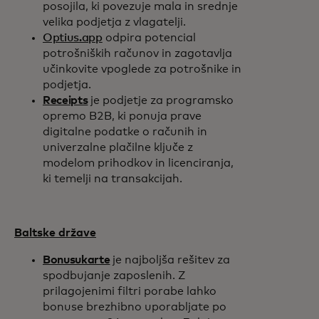
posojila, ki povezuje mala in srednje
velika podjetja z vlagatelji.
Optius.app
odpira potencial
potrošniških računov in zagotavlja
učinkovite vpoglede za potrošnike in
podjetja.
Receipts
je podjetje za programsko
opremo B2B, ki ponuja prave
digitalne podatke o računih in
univerzalne plačilne ključe z
modelom prihodkov in licenciranja,
ki temelji na transakcijah.
Baltske države
Bonusukarte
je najboljša rešitev za
spodbujanje zaposlenih. Z
prilagojenimi filtri porabe lahko
bonuse brezhibno uporabljate po