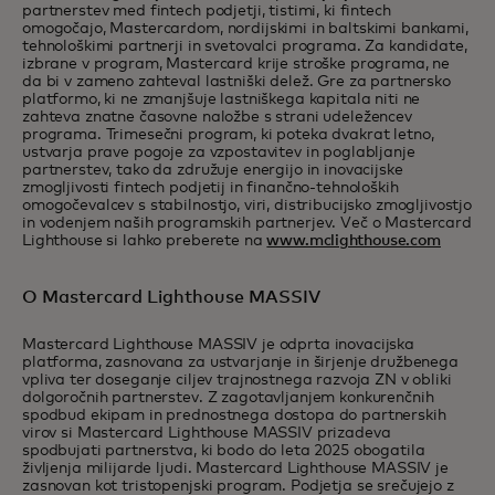
partnerstev med fintech podjetji, tistimi, ki fintech
omogočajo, Mastercardom, nordijskimi in baltskimi bankami,
tehnološkimi partnerji in svetovalci programa. Za kandidate,
izbrane v program, Mastercard krije stroške programa, ne
da bi v zameno zahteval lastniški delež. Gre za partnersko
platformo, ki ne zmanjšuje lastniškega kapitala niti ne
zahteva znatne časovne naložbe s strani udeležencev
programa. Trimesečni program, ki poteka dvakrat letno,
ustvarja prave pogoje za vzpostavitev in poglabljanje
partnerstev, tako da združuje energijo in inovacijske
zmogljivosti fintech podjetij in finančno-tehnoloških
omogočevalcev s stabilnostjo, viri, distribucijsko zmogljivostjo
in vodenjem naših programskih partnerjev. Več o Mastercard
Lighthouse si lahko preberete na
www.mclighthouse.com
O Mastercard Lighthouse MASSIV
Mastercard Lighthouse MASSIV je odprta inovacijska
platforma, zasnovana za ustvarjanje in širjenje družbenega
vpliva ter doseganje ciljev trajnostnega razvoja ZN v obliki
dolgoročnih partnerstev. Z zagotavljanjem konkurenčnih
spodbud ekipam in prednostnega dostopa do partnerskih
virov si Mastercard Lighthouse MASSIV prizadeva
spodbujati partnerstva, ki bodo do leta 2025 obogatila
življenja milijarde ljudi. Mastercard Lighthouse MASSIV je
zasnovan kot tristopenjski program. Podjetja se srečujejo z