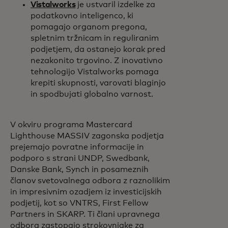
Vistalworks
je ustvaril izdelke za
podatkovno inteligenco, ki
pomagajo organom pregona,
spletnim tržnicam in reguliranim
podjetjem, da ostanejo korak pred
nezakonito trgovino. Z inovativno
tehnologijo Vistalworks pomaga
krepiti skupnosti, varovati blaginjo
in spodbujati globalno varnost.
V okviru programa Mastercard
Lighthouse MASSIV zagonska podjetja
prejemajo povratne informacije in
podporo s strani UNDP, Swedbank,
Danske Bank, Synch in posameznih
članov svetovalnega odbora z raznolikim
in impresivnim ozadjem iz investicijskih
podjetij, kot so VNTRS, First Fellow
Partners in SKARP. Ti člani upravnega
odbora zastopajo strokovnjake za