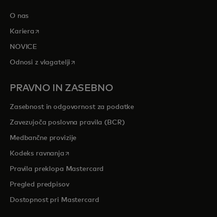
O nas
opens in a new tab
Kariera
NOVICE
opens in a new tab
Odnosi z vlagatelji
PRAVNO IN ZASEBNO
Zasebnost in odgovornost za podatke
Zavezujoča poslovna pravila (BCR)
Medbančne provizije
opens in a new tab
Kodeks ravnanja
Pravila preklopa Mastercard
Pregled predpisov
Dostopnost pri Mastercard