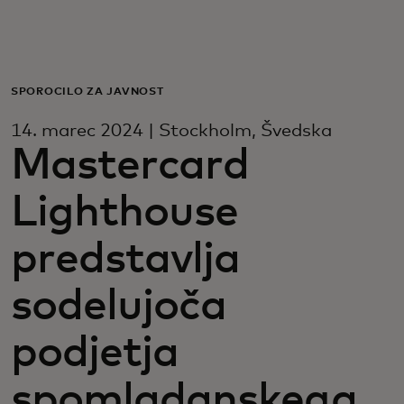
Zate
Za podjetja
SPOROČILO ZA JAVNOST
14. marec 2024 | Stockholm, Švedska
Za svet
Mastercard
Lighthouse
Za inovatorje
predstavlja
Novice in trendi
sodelujoča
podjetja
spomladanskega