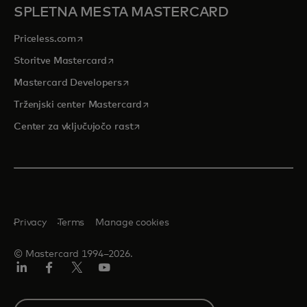
SPLETNA MESTA MASTERCARD
opens in a new tab
Priceless.com
opens in a new tab
Storitve Mastercard
opens in a new tab
Mastercard Developers
opens in a new tab
Trženjski center Mastercard
opens in a new tab
Center za vključujočo rast
Privacy
Terms
Manage cookies
© Mastercard 1994–2026.
Linkedin
Facebook
Twitter/X
YouTuba
Select