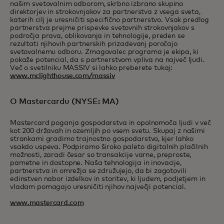
našim svetovalnim odborom, skrbno izbrano skupino
direktorjev in strokovnjakov za partnerstva z vsega sveta,
katerih cilj je uresničiti specifično partnerstvo. Vsak predlog
partnerstva prejme prispevke svetovnih strokovnjakov s
področja prava, oblikovanja in tehnologije, preden se
rezultati njihovih partnerskih prizadevanj poročajo
svetovalnemu odboru. Zmagovalec programa je ekipa, ki
pokaže potencial, da s partnerstvom vpliva na največ ljudi.
Več o svetilniku MASSIV si lahko preberete tukaj:
www.mclighthouse.com/massiv
O Mastercardu (NYSE: MA)
Mastercard poganja gospodarstva in opolnomoča ljudi v več
kot 200 državah in ozemljih po vsem svetu. Skupaj z našimi
strankami gradimo trajnostno gospodarstvo, kjer lahko
vsakdo uspeva. Podpiramo široko paleto digitalnih plačilnih
možnosti, zaradi česar so transakcije varne, preproste,
pametne in dostopne. Naša tehnologija in inovacije,
partnerstva in omrežja se združujejo, da bi zagotovili
edinstven nabor izdelkov in storitev, ki ljudem, podjetjem in
vladam pomagajo uresničiti njihov največji potencial.
www.mastercard.com