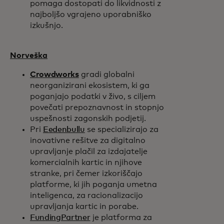
pomaga dostopati do likvidnosti z
najboljšo vgrajeno uporabniško
izkušnjo.
Norveška
Crowdworks
gradi globalni
neorganizirani ekosistem, ki ga
poganjajo podatki v živo, s ciljem
povečati prepoznavnost in stopnjo
uspešnosti zagonskih podjetij.
Pri
Eedenbullu
se specializirajo za
inovativne rešitve za digitalno
upravljanje plačil za izdajatelje
komercialnih kartic in njihove
stranke, pri čemer izkoriščajo
platforme, ki jih poganja umetna
inteligenca, za racionalizacijo
upravljanja kartic in porabe.
FundingPartner
je platforma za