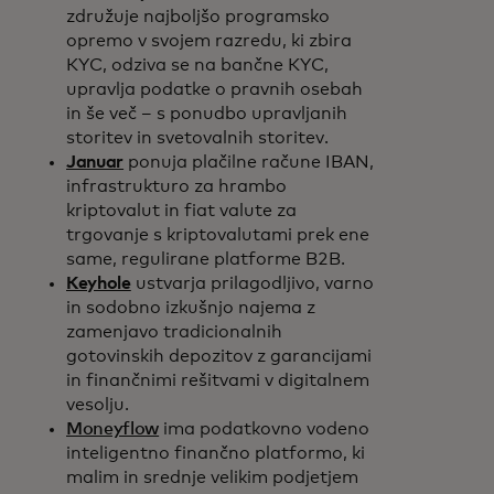
združuje najboljšo programsko
opremo v svojem razredu, ki zbira
KYC, odziva se na bančne KYC,
upravlja podatke o pravnih osebah
in še več – s ponudbo upravljanih
storitev in svetovalnih storitev.
Januar
ponuja plačilne račune IBAN,
infrastrukturo za hrambo
kriptovalut in fiat valute za
trgovanje s kriptovalutami prek ene
same, regulirane platforme B2B.
Keyhole
ustvarja prilagodljivo, varno
in sodobno izkušnjo najema z
zamenjavo tradicionalnih
gotovinskih depozitov z garancijami
in finančnimi rešitvami v digitalnem
vesolju.
Moneyflow
ima podatkovno vodeno
inteligentno finančno platformo, ki
malim in srednje velikim podjetjem