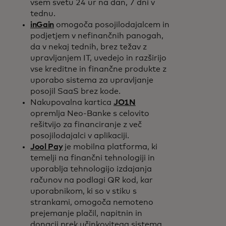
vsem svetu 24 ur na dan, 7 dni v
tednu.
inGain
omogoča posojilodajalcem in
podjetjem v nefinančnih panogah,
da v nekaj tednih, brez težav z
upravljanjem IT, uvedejo in razširijo
vse kreditne in finančne produkte z
uporabo sistema za upravljanje
posojil SaaS brez kode.
Nakupovalna kartica
JO1N
opremlja Neo-Banke s celovito
rešitvijo za financiranje z več
posojilodajalci v aplikaciji.
Jool Pay
je mobilna platforma, ki
temelji na finančni tehnologiji in
uporablja tehnologijo izdajanja
računov na podlagi QR kod, kar
uporabnikom, ki so v stiku s
strankami, omogoča nemoteno
prejemanje plačil, napitnin in
donacij prek učinkovitega sistema