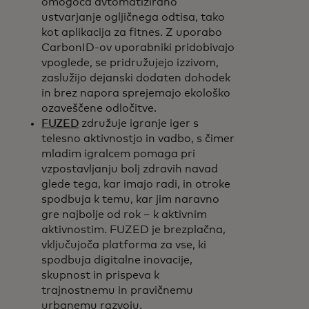
omogoča avtomatizirano
ustvarjanje ogljičnega odtisa, tako
kot aplikacija za fitnes. Z uporabo
CarbonID-ov uporabniki pridobivajo
vpoglede, se pridružujejo izzivom,
zaslužijo dejanski dodaten dohodek
in brez napora sprejemajo ekološko
ozaveščene odločitve.
FUZED
združuje igranje iger s
telesno aktivnostjo in vadbo, s čimer
mladim igralcem pomaga pri
vzpostavljanju bolj zdravih navad
glede tega, kar imajo radi, in otroke
spodbuja k temu, kar jim naravno
gre najbolje od rok – k aktivnim
aktivnostim. FUZED je brezplačna,
vključujoča platforma za vse, ki
spodbuja digitalne inovacije,
skupnost in prispeva k
trajnostnemu in pravičnemu
urbanemu razvoju.