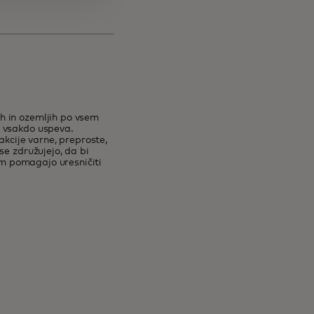
h in ozemljih po vsem
o vsakdo uspeva.
akcije varne, preproste,
se združujejo, da bi
dam pomagajo uresničiti