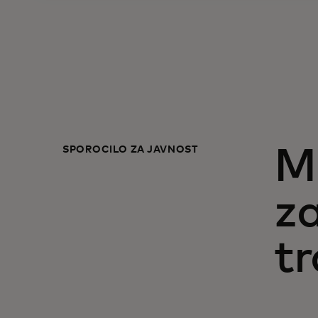
SPOROČILO ZA JAVNOST
M
za
tr