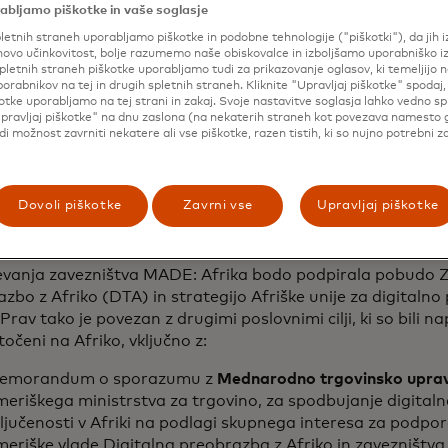
abljamo piškotke in vaše soglasje
e več ljudi lahko pridružilo digitalnemu gospodarstvu, je 
letnih straneh uporabljamo piškotke in podobne tehnologije ("piškotki"), da jih 
em partnerjev iz javnega in zasebnega sektorja. Zavezništ
ovo učinkovitost, bolje razumemo naše obiskovalce in izboljšamo uporabniško i
mentarne prednosti partnerjev na ključnih geografskih ob
pletnih straneh piškotke uporabljamo tudi za prikazovanje oglasov, ki temeljijo n
porabnikov na tej in drugih spletnih straneh. Kliknite "Upravljaj piškotke" spodaj,
anje trajnostnega digitalnega dostopa. Partnerji bodo sku
otke uporabljamo na tej strani in zakaj. Svoje nastavitve soglasja lahko vedno s
ivost, usposabljanje, zaposlovanje in digitalni dostop do f
pravljaj piškotke" na dnu zaslona (na nekaterih straneh kot povezava namesto 
 storitev.
udi možnost zavrniti nekatere ali vse piškotke, razen tistih, ki so nujno potrebni z
 pol ducata organizacij se je ob lansiranju zavezalo k sode
frica, vključno z Equity Bank, Microsoftom, Heifer Intern
Dovoli piškotke
Zavrni vse
Upravljaj piškotke
cted.org in fundacijo Syngenta. Skupina Afriške razvojne
card bosta bila prva sopredsednika prizadevanj.
evanja zavezništva MADE: Afrika bodo podpirala pobudo Z
zbo z Afriko (DTA) in strategijo Afriške unije za digitaln
Prav tako je povezan z drugimi poslovnimi cilji, ki so bili n
očeni na Afriko, vključno z:
emorandum o sporazumu z
Mednarodno trgovinsko upra
eriškega ministrstva za trgovino, za spodbujanje digital
ljučenosti v Afriki na podlagi skupnega interesa za podpo
eriške vlade Digitalna preobrazba z Afriko in zavezništva