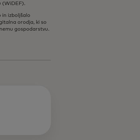
u (WiDEF).
in izboljšalo
talna orodja, ki so
talnemu gospodarstvu.