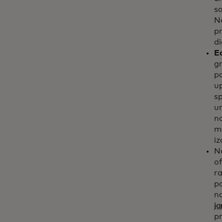
s
Na
pr
di
E
g
p
u
sp
un
na
me
iz
No
of
r
po
na
ja
p