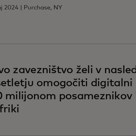
j 2024 | Purchase, NY
o zavezništvo želi v nasl
etletju omogočiti digitalni
 milijonom posameznikov i
friki