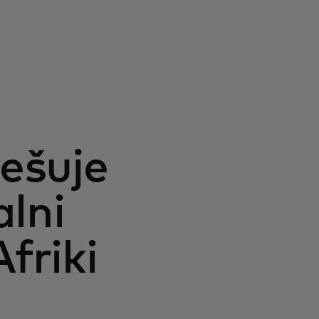
ešuje
alni
friki