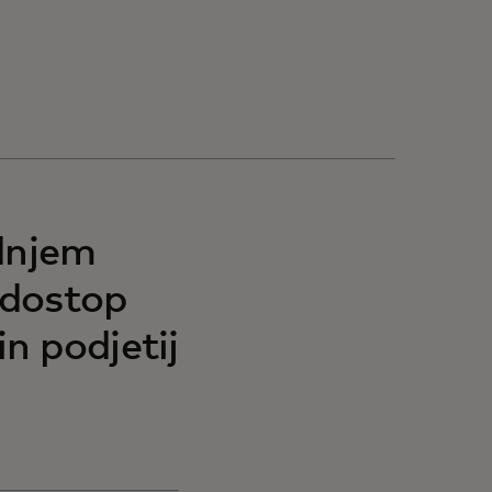
ednjem
 dostop
n podjetij