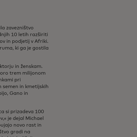
la zavezništvo
njih 10 letih razširiti
 in podjetij v Afriki.
uma, ki ga je gostila
ktorju in ženskam.
poro trem milijonom
ankami pri
h semen in kmetijskih
ijo, Gano in
a si prizadeva 100
v,« je dejal Michael
bujajo novo rast in
štvo gradi na