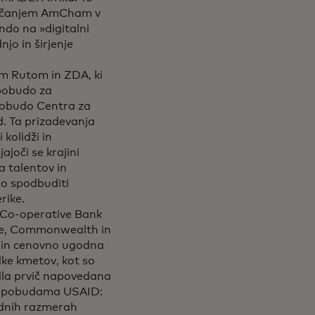
srečanjem AmCham v
ndo na »digitalni
njo in širjenje
m Rutom in ZDA, ki
 pobudo za
pobudo Centra za
. Ta prizadevanja
kolidži in
joči se krajini
a talentov in
eno spodbuditi
rike.
 Co-operative Bank
eve, Commonwealth in
 in cenovno ugodna
dke kmetov, kot so
bila prvič napovedana
ma pobudama USAID:
ednih razmerah