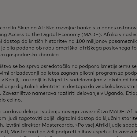
ard in Skupina Afriške razvojne banke sta danes ustanovi
zing Access to the Digital Economy (MADE): Afrika
v nasled
ni dostop do kritičnih storitev na 100 milijonov posameznikov
je bila podana ob robu ameriško-afriškega poslovnega for
ka gospodarska zbornica.
ištvo se bo sprva osredotočilo na podporo kmetijskemu se
vimi prizadevanji bo letos zagnan pilotni program za pod
v Keniji, Tanzaniji in Nigeriji s sodelovanjem z lokalnimi b
ljanju digitalnih identitet in dostopa do visokokakovostni
. Zavezništvo namerava razširiti delovanje v Ugando, Etiop
lo celino.
rcardovo delo pri vodenju novega zavezništva MADE: Afric
om ljudi zagotoviti boljši digitalni dostop do ključnih storite
, izvršni direktor Mastercarda. »Po vsej Afriki ljudje spod
osti, Mastercard pa želi podpreti njihov uspeh.« To zavezni