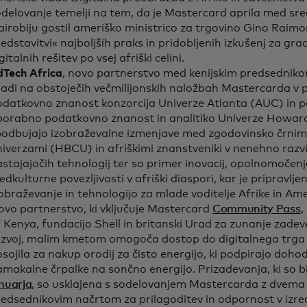
odelovanje temelji na tem, da je Mastercard aprila med 
irobiju gostil ameriško ministrico za trgovino Gino Raimo
edstavitvi« najboljših praks in pridobljenih izkušenj za grad
gitalnih rešitev po vsej afriški celini.
dTech Africa
, novo partnerstvo med kenijskim predsedniko
radi na obstoječih večmilijonskih naložbah Mastercarda v
odatkovno znanost konzorcija Univerze Atlanta (AUC) in 
porabno podatkovno znanost in analitiko Univerze Howard
odbujajo izobraževalne izmenjave med zgodovinsko črnimi 
iverzami (HBCU) in afriškimi znanstveniki v nenehno razvija
stajajočih tehnologij ter so primer inovacij, opolnomočenj
dkulturne povezljivosti v afriški diaspori, kar je pripravlj
obraževanje in tehnologijo za mlade voditelje Afrike in Ame
vo partnerstvo, ki vključuje Mastercard
Community Pass
,
 Kenya, fundacijo Shell in britanski Urad za zunanje zad
azvoj, malim kmetom omogoča dostop do digitalnega trga
sojila za nakup orodij za čisto energijo, ki podpirajo doho
makalne črpalke na sončno energijo. Prizadevanja, ki so 
nuarja
, so usklajena s sodelovanjem Mastercarda z dve
redsednikovim načrtom za prilagoditev in odpornost v izr