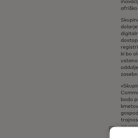
inovaci
afriško
Skupina
dolarj
digital
dostop
registr
ki bo o
ustanov
oddalje
zasebni
»Skupin
Communi
bodo po
kmetov.
gospoda
trajnos
zavezan
Afriki,