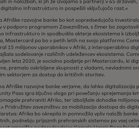
jah in naložbah, ki jih že izvajamo s partnerji v 45 državah, d
 digitalno infrastrukturo in pospešili vključujočo rast.«
 Afriške razvojne banke bo kot sopredsedujoča investirala
ev v podporo programom Zavezništva, s čimer bo zagotovil
no infrastrukturo in spodbudila akterje ekosistema k izbolj
a, Mastercard pa bo v petih letih na svojo platformo Co
iral 15 milijonov uporabnikov v Afriki, z interoperabilno dig
lajšala sodelovanje različnih udeležencev ekosistema. Co
ljen leta 2020, je socialno podjetje pri Mastercardu, ki digi
ne, premalo oskrbljene skupnosti z vladami, nevladnimi or
m sektorjem za dostop do kritičnih storitev.
a Afriške razvojne banke verjame, da lahko digitalizacija
ty Pass igra ključno vlogo pri povečanju sprejemanja kmet
magale prehraniti Afriko, ter izboljšale dohodke milijonov
« Pridružitev zavezništvu za mobilizacijo dostopa do digi
rstva: Afrika bo okrepila in pomnožila vpliv naložb banke
tnih, podnebju prijaznih prehranskih sistemov po vsej celi
ost ameriške podpredsednice Kamale Harris finančni in dig
“ je dejal predsednik Skupine Afriške razvojne banke dr. Ak