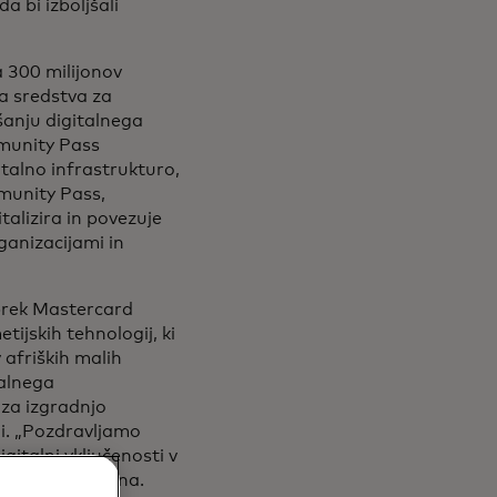
a bi izboljšali
 300 milijonov
a sredstva za
šanju digitalnega
mmunity Pass
italno infrastrukturo,
mmunity Pass,
talizira in povezuje
ganizacijami in
 prek Mastercard
ijskih tehnologij, ki
 afriških malih
talnega
 za izgradnjo
ni. „Pozdravljamo
italni vključenosti v
inwumi A. Adesina.