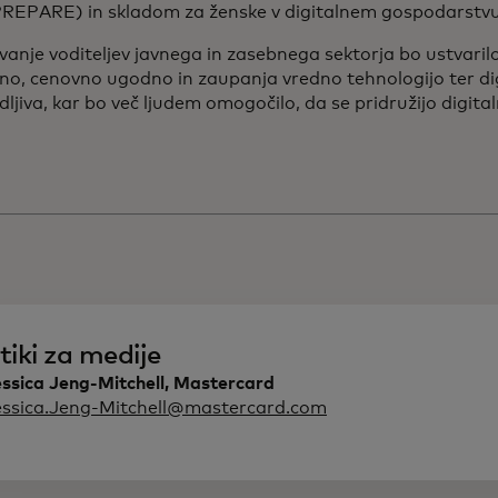
PREPARE) in skladom za ženske v digitalnem gospodarstv
anje voditeljev javnega in zasebnega sektorja bo ustvarilo 
o, cenovno ugodno in zaupanja vredno tehnologijo ter digi
dljiva, kar bo več ljudem omogočilo, da se pridružijo digi
tiki za medije
ssica Jeng-Mitchell, Mastercard
essica.Jeng-Mitchell@mastercard.com