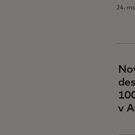
24. ma
Nov
des
100
v A