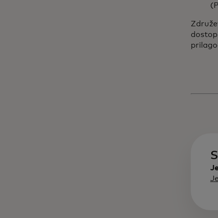
(
Združev
dostopn
prilago
S
Je
J