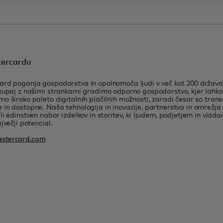
ercardu
rd poganja gospodarstva in opolnomoča ljudi v več kot 200 država
kupaj z našimi strankami gradimo odporno gospodarstvo, kjer lahk
o široko paleto digitalnih plačilnih možnosti, zaradi česar so trans
in dostopne. Naša tehnologija in inovacije, partnerstva in omrežja 
li edinstven nabor izdelkov in storitev, ki ljudem, podjetjem in vla
jvečji potencial.
stercard.com