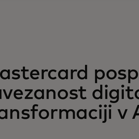
astercard posp
vezanost digit
ansformaciji v A