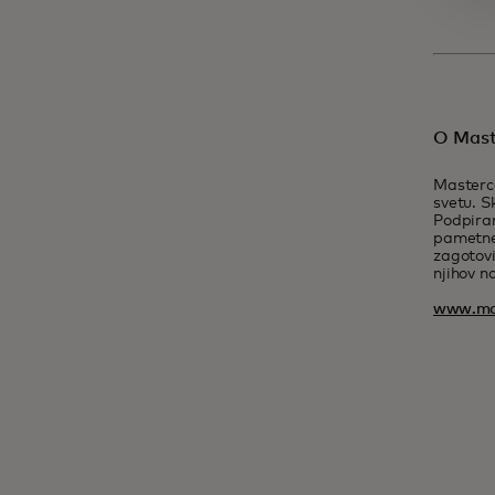
O Mast
Masterca
svetu. S
Podpiram
pametne 
zagotovi
njihov na
www.ma