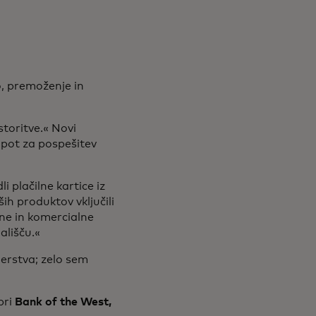
o, premoženje in
toritve.« Novi
 pot za pospešitev
i plačilne kartice iz
ših produktov vključili
ne in komercialne
gališču.«
erstva; zelo sem
pri
Bank of the West,