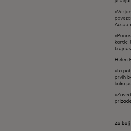
je deja
»Verja
poveza
Account
»Ponosn
kartic,
trajnos
Helen B
»Ta pob
prvih b
kako p
»Zaveda
prizad
Za bolj