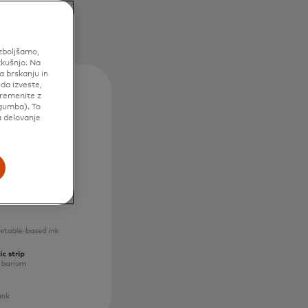
izboljšamo,
zkušnjo. Na
a brskanju in
 da izveste,
premenite z
gumba). To
a delovanje