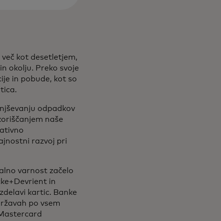
 več kot desetletjem,
n okolju. Preko svoje
cije in pobude, kot so
rtica.
anjševanju odpadkov
koriščanjem naše
rativno
ajnostni razvoj pri
alno varnost začelo
cke+Devrient in
delavi kartic. Banke
 državah po vsem
 Mastercard