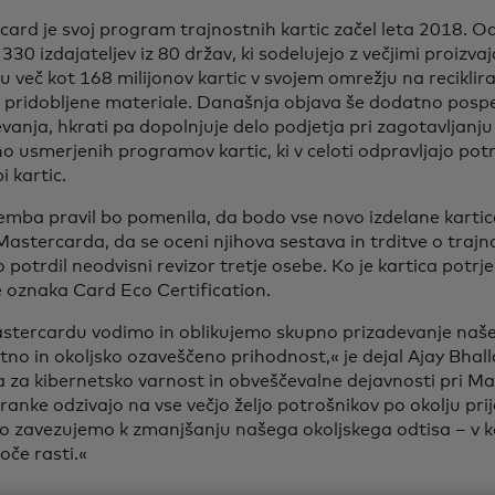
ard je svoj program trajnostnih kartic začel leta 2018. Od 
 330 izdajateljev iz 80 držav, ki sodelujejo z večjimi proizvaja
 več kot 168 milijonov kartic v svojem omrežju na reciklira
 pridobljene materiale. Današnja objava še dodatno pospe
vanja, hkrati pa dopolnjuje delo podjetja pri zagotavljanju
no usmerjenih programov kartic, ki v celoti odpravljajo potr
 kartic.
ba pravil bo pomenila, da bodo vse novo izdelane kartice 
Mastercarda, da se oceni njihova sestava in trditve o trajnos
 potrdil neodvisni revizor tretje osebe. Ko je kartica potrj
e oznaka Card Eco Certification.
astercardu vodimo in oblikujemo skupno prizadevanje naše
tno in okoljsko ozaveščeno prihodnost,« je dejal Ajay Bhal
 za kibernetsko varnost in obveščevalne dejavnosti pri Ma
ranke odzivajo na vse večjo željo potrošnikov po okolju prij
o zavezujemo k zmanjšanju našega okoljskega odtisa – v kor
joče rasti.«