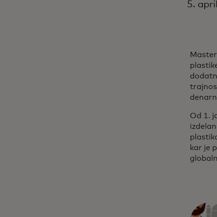
5. apr
Master
plastik
dodatno
trajnos
denarni
Od 1. j
izdelan
plastik
kar je 
globaln