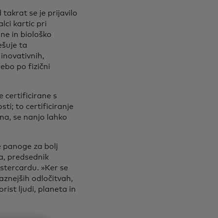
takrat se je prijavilo
lci kartic pri
ne in biološko
šuje ta
 inovativnih,
ebo po fizični
certificirane s
ti; to certificiranje
ena, se nanjo lahko
 panoge za bolj
la, predsednik
stercardu. »Ker se
aznejših odločitvah,
ist ljudi, planeta in