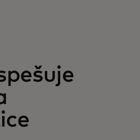
spešuje
a
ice