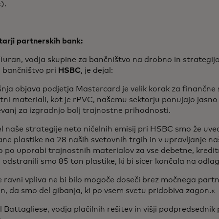
«).
arji partnerskih bank:
Turan, vodja skupine za bančništvo na drobno in strategij
 bančništvo pri
HSBC
, je dejal:
ja objava podjetja Mastercard je velik korak za finančne s
tni materiali, kot je rPVC, našemu sektorju ponujajo jasno
vanj za izgradnjo bolj trajnostne prihodnosti.
l naše strategije neto ničelnih emisij pri HSBC smo že uvedl
rane plastike na 28 naših svetovnih trgih in v upravljanje na
 po uporabi trajnostnih materialov za vse debetne, kredit
; odstranili smo 85 ton plastike, ki bi sicer končala na odla
 ravni vpliva ne bi bilo mogoče doseči brez močnega partn
, da smo del gibanja, ki po vsem svetu pridobiva zagon.«
 Battagliese, vodja plačilnih rešitev in višji podpredsednik 