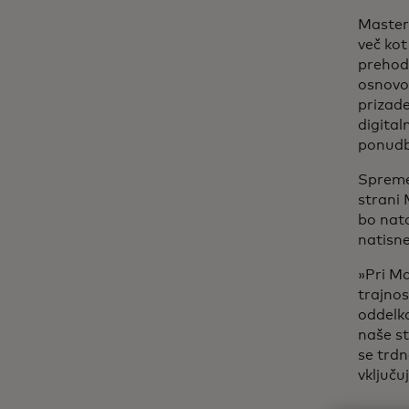
Masterc
več kot
prehodu
osnovo
prizade
digital
ponudbi
Spremem
strani 
bo nato
natisn
»Pri M
trajnos
oddelka
naše st
se trdn
vključu