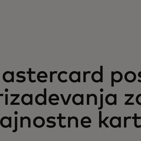
astercard po
rizadevanja z
rajnostne kart