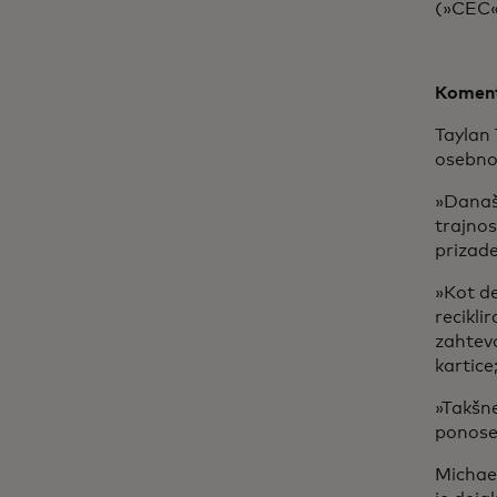
(»CEC
Koment
Taylan 
osebno
»Današn
trajnos
prizade
»Kot de
recikli
zahtevo
kartice
»Takšne
ponosen
Michael