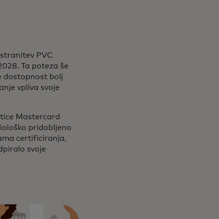
dstranitev PVC
 2028. Ta poteza še
e dostopnost bolj
anje vpliva svoje
rtice Mastercard
biološko pridobljeno
ma certificiranja,
dpiralo svoje