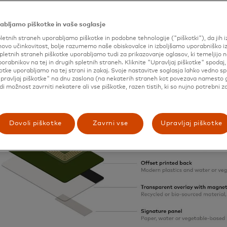
abljamo piškotke in vaše soglasje
letnih straneh uporabljamo piškotke in podobne tehnologije ("piškotki"), da jih 
ovo učinkovitost, bolje razumemo naše obiskovalce in izboljšamo uporabniško i
pletnih straneh piškotke uporabljamo tudi za prikazovanje oglasov, ki temeljijo n
porabnikov na tej in drugih spletnih straneh. Kliknite "Upravljaj piškotke" spodaj,
otke uporabljamo na tej strani in zakaj. Svoje nastavitve soglasja lahko vedno s
pravljaj piškotke" na dnu zaslona (na nekaterih straneh kot povezava namesto 
udi možnost zavrniti nekatere ali vse piškotke, razen tistih, ki so nujno potrebni z
Dovoli piškotke
Zavrni vse
Upravljaj piškotke