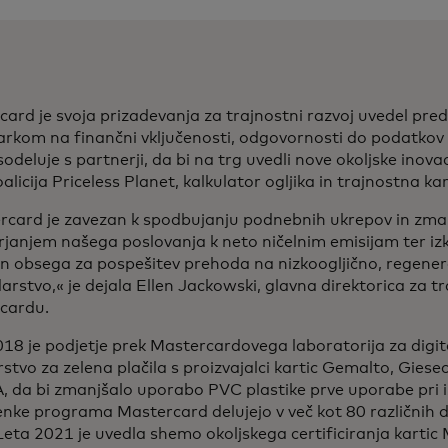
ard je svoja prizadevanja za trajnostni razvoj uvedel pred
rkom na finančni vključenosti, odgovornosti do podatkov i
odeluje s partnerji, da bi na trg uvedli nove okoljske inova
alicija Priceless Planet, kalkulator ogljika in trajnostna ka
rcard je zavezan k spodbujanju podnebnih ukrepov in zm
janjem našega poslovanja k neto ničelnim emisijam ter iz
n obsega za pospešitev prehoda na nizkoogljično, regene
rstvo,« je dejala Ellen Jackowski, glavna direktorica za tr
rcardu.
18 je podjetje prek Mastercardovega laboratorija za digit
stvo za zelena plačila s proizvajalci kartic Gemalto, Giese
 da bi zmanjšalo uporabo PVC plastike prve uporabe pri iz
enke programa Mastercard delujejo v več kot 80 različnih
Leta 2021 je uvedla shemo okoljskega certificiranja kartic