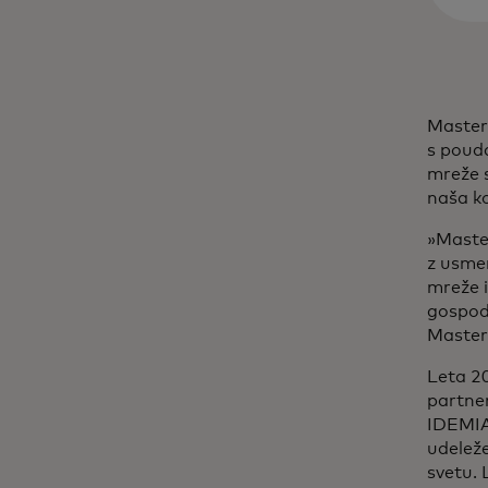
Masterc
s pouda
mreže s
naša ko
»Maste
z usmer
mreže i
gospoda
Maste
Leta 20
partner
IDEMIA,
udelež
svetu. 