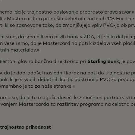
l:
memo, da je trajnostno poslovanje preprosto prava stvar.
li z Mastercardom pri naših debetnih karticah 1% For The
, ki so zasnovane tako, da zmanjšujejo vpliv PVC-ja ob pr
i smo, da smo bili ena prvih bank v ZDA, ki je bila del pr
 in veseli smo, da je Mastercard na poti k izdelavi vseh plačiln
tnih materialov.«
ierton, glavna bančna direktorica pri
Starling Bank,
je po
uda je dobrodošel naslednji korak na poti do trajnostne p
ank, ki je s svojih debetnih kartic odstranila PVC za prvo
omembno je to za naše stranke.«
mo se, da je to mogoče doseči le z močnimi partnerstvi i
evanjem Mastercarda za razširitev programa na celotno o
 trajnostno prihodnost