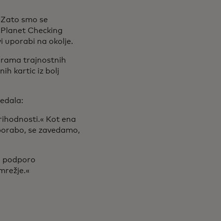
« Zato smo se
 Planet Checking
vi uporabi na okolje.
ograma trajnostnih
ih kartic iz bolj
vedala:
rihodnosti.« Kot ena
 uporabo, se zavedamo,
n podporo
mrežje.«