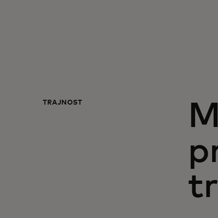
TRAJNOST
M
p
t