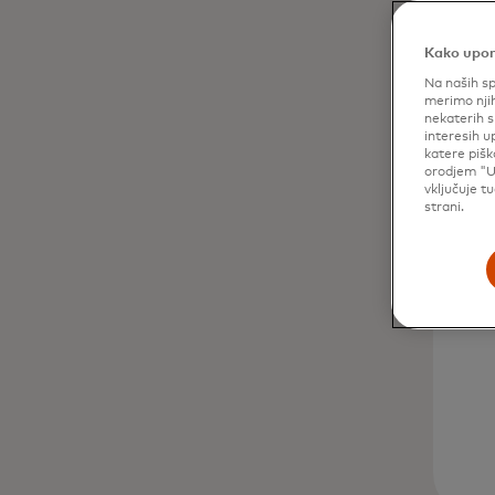
Kako upor
Na naših sp
merimo njih
nekaterih s
interesih u
katere pišk
orodjem "U
vključuje t
strani.