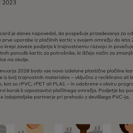
il 2023
card je danes napovedal, da pospešuje prizadevanja za o
e prve uporabe iz plačilnih kartic v svojem omrežju do leta
 krepi zaveze podjetja k trajnostnemu razvoju in povečuj
tnih ponudb kartic za potrošnike, ki iščejo način za zmanjš
ce na okolje.
anuarja 2028 bodo vse novo izdelane plastične plačilne ka
e iz bolj trajnostnih materialov – vključno z reciklirano ali 
o, kot so rPVC, rPET ali PLA1 – in odobrene v okviru progra
prvi korak k vzpostavitvi plačilnega omrežja. Podjetje bo po
e izdajateljske partnerje pri prehodu z deviškega PVC-ja.