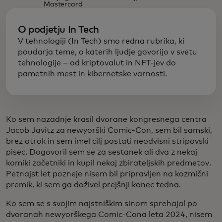
Mastercard
O podjetju In Tech
V tehnologiji (In Tech) smo redna rubrika, ki
poudarja teme, o katerih ljudje govorijo v svetu
tehnologije – od kriptovalut in NFT-jev do
pametnih mest in kibernetske varnosti.
Ko sem nazadnje krasil dvorane kongresnega centra
Jacob Javitz za newyorški Comic-Con, sem bil samski,
brez otrok in sem imel cilj postati neodvisni stripovski
pisec. Dogovoril sem se za sestanek ali dva z nekaj
komiki začetniki in kupil nekaj zbirateljskih predmetov.
Petnajst let pozneje nisem bil pripravljen na kozmični
premik, ki sem ga doživel prejšnji konec tedna.
Ko sem se s svojim najstniškim sinom sprehajal po
dvoranah newyorškega Comic-Cona leta 2024, nisem