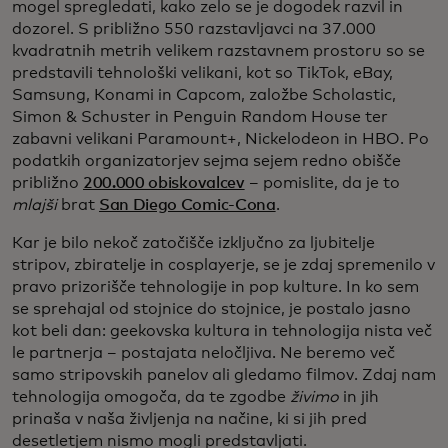
mogel spregledati, kako zelo se je dogodek razvil in
dozorel. S približno 550 razstavljavci na 37.000
kvadratnih metrih velikem razstavnem prostoru so se
predstavili tehnološki velikani, kot so TikTok, eBay,
Samsung, Konami in Capcom, založbe Scholastic,
Simon & Schuster in Penguin Random House ter
zabavni velikani Paramount+, Nickelodeon in HBO. Po
podatkih organizatorjev sejma sejem redno obišče
približno
200.000 obiskovalcev
– pomislite, da je to
mlajši
brat
San Diego Comic-Cona
.
Kar je bilo nekoč zatočišče izključno za ljubitelje
stripov, zbiratelje in cosplayerje, se je zdaj spremenilo v
pravo prizorišče tehnologije in pop kulture. In ko sem
se sprehajal od stojnice do stojnice, je postalo jasno
kot beli dan: geekovska kultura in tehnologija nista več
le partnerja – postajata neločljiva. Ne beremo več
samo stripovskih panelov ali gledamo filmov. Zdaj nam
tehnologija omogoča, da te zgodbe
živimo
in jih
prinaša v naša življenja na načine, ki si jih pred
desetletjem nismo mogli predstavljati.