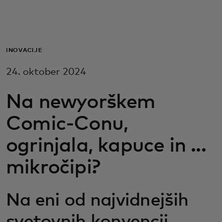
Zate
Za podjetja
INOVACIJE
24. oktober 2024
Za svet
Na newyorškem
Za inovatorje
Comic-Conu,
ogrinjala, kapuce in ...
Novice in trendi
mikročipi?
Na eni od najvidnejših