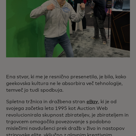
Ena stvar, ki me je resnično presenetila, je bila, kako
geekovska kultura ne le absorbira več tehnologije,
temveč jo tudi spodbuja.
Spletna tržnica in dražbena stran
eBay
, ki je od
svojega začetka leta 1995 kot Auction Web
revolucionirala skupnost zbirateljev, je zbirateljem in
trgovcem omogočila povezovanje s podobno
mislečimi navdušenci prek dražb v živo in nastopov
stripovske elite, vključno z glavnim kreativnim