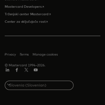
opens in a new tab
Mastercard Developers
opens in a new tab
Trženjski center Mastercard
opens in a new tab
Center za vključujočo rast
Privacy
Terms
Manage cookies
© Mastercard 1994–2026.
Linkedin
Facebook
Twitter/X
YouTuba
Select
a
country