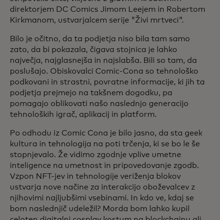
direktorjem DC Comics Jimom Leejem in Robertom
Kirkmanom, ustvarjalcem serije "Živi mrtveci".
Bilo je očitno, da ta podjetja niso bila tam samo
zato, da bi pokazala, čigava stojnica je lahko
največja, najglasnejša in najslabša. Bili so tam, da
poslušajo. Obiskovalci Comic-Cona so tehnološko
podkovani in strastni, povratne informacije, ki jih ta
podjetja prejmejo na takšnem dogodku, pa
pomagajo oblikovati našo naslednjo generacijo
tehnoloških igrač, aplikacij in platform.
Po odhodu iz Comic Cona je bilo jasno, da sta geek
kultura in tehnologija na poti trčenja, ki se bo le še
stopnjevalo. Že vidimo zgodnje vplive umetne
inteligence na umetnost in pripovedovanje zgodb.
Vzpon NFT-jev in tehnologije veriženja blokov
ustvarja nove načine za interakcijo oboževalcev z
njihovimi najljubšimi vsebinami. In kdo ve, kdaj se
bom naslednjič udeležil? Morda bom lahko kupil
celoten digitalni cosplay kostum na blockchainu ali