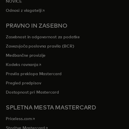
NOVICE
opens in a new tab
Odnosi z vlagatelji
PRAVNO IN ZASEBNO
Zasebnost in odgovornost za podatke
Zavezujoča poslovna pravila (BCR)
Medbančne provizije
opens in a new tab
Kodeks ravnanja
Pravila preklopa Mastercard
Pregled predpisov
Dostopnost pri Mastercard
SPLETNA MESTA MASTERCARD
opens in a new tab
Priceless.com
opens in a new tab
Storitve Mastercard