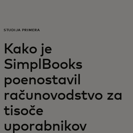
Zate
Za podjetja
ŠTUDIJA PRIMERA
Kako je
Za svet
SimplBooks
Za inovatorje
poenostavil
Novice in trendi
računovodstvo za
tisoče
uporabnikov