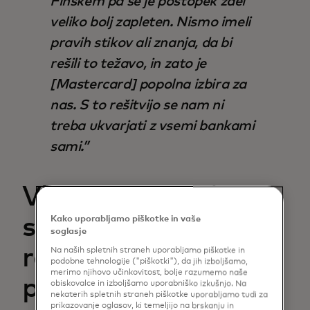
Finskem pa se je postopek zdel
veliko bolj zapleten. Nismo imeli
pravih stikov ali znanja, da bi
rešili to težavo, in zato je
[Mastercard] popolna izbira za
nas. S to rešitvijo se nam ni
treba ukvarjati z vsemi bankami
sami.
Vključitev moči
spletne banke v
Kako uporabljamo piškotke in vaše
soglasje
računovodsko
Na naših spletnih straneh uporabljamo piškotke in
podobne tehnologije ("piškotki"), da jih izboljšamo,
merimo njihovo učinkovitost, bolje razumemo naše
platformo
obiskovalce in izboljšamo uporabniško izkušnjo. Na
nekaterih spletnih straneh piškotke uporabljamo tudi za
prikazovanje oglasov, ki temeljijo na brskanju in