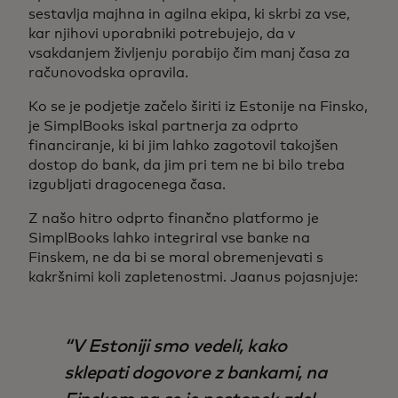
sestavlja majhna in agilna ekipa, ki skrbi za vse,
kar njihovi uporabniki potrebujejo, da v
vsakdanjem življenju porabijo čim manj časa za
računovodska opravila.
Ko se je podjetje začelo širiti iz Estonije na Finsko,
je SimplBooks iskal partnerja za odprto
financiranje, ki bi jim lahko zagotovil takojšen
dostop do bank, da jim pri tem ne bi bilo treba
izgubljati dragocenega časa.
Z našo hitro odprto finančno platformo je
SimplBooks lahko integriral vse banke na
Finskem, ne da bi se moral obremenjevati s
kakršnimi koli zapletenostmi. Jaanus pojasnjuje:
V Estoniji smo vedeli, kako
sklepati dogovore z bankami, na