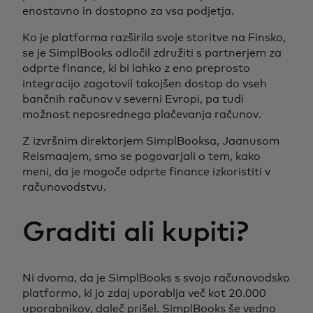
enostavno in dostopno za vsa podjetja.
Ko je platforma razširila svoje storitve na Finsko,
se je SimplBooks odločil združiti s partnerjem za
odprte finance, ki bi lahko z eno preprosto
integracijo zagotovil takojšen dostop do vseh
bančnih računov v severni Evropi, pa tudi
možnost neposrednega plačevanja računov.
Z izvršnim direktorjem SimplBooksa, Jaanusom
Reismaajem, smo se pogovarjali o tem, kako
meni, da je mogoče odprte finance izkoristiti v
računovodstvu.
Graditi ali kupiti?
Ni dvoma, da je SimplBooks s svojo računovodsko
platformo, ki jo zdaj uporablja več kot 20.000
uporabnikov, daleč prišel. SimplBooks še vedno