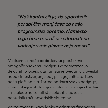
Naš končni cilj je, da uporabnik
porabi čim manj časa za našo
programsko opremo. Namesto
tega bi se morali osredotočiti na
vodenje svoje glavne dejavnosti.
Medtem ko naša podatkovna platforma
omogoča vsakemu podjetju avtomatizacijo
delovnih procesov, zmanjšanje tveganja človeških
napak in ustvarjanje bolj prilagojenih storitev,
naša plačilna platforma podpira vsako podjetje,
ki želi integrirati takojšnja plačila iz svoje storitve
– ne glede na to, ali ste spletni trgovec ali
ponudnik računovodskih sistemov.
Želite izvedeti, kako lahko z odprtimi financami