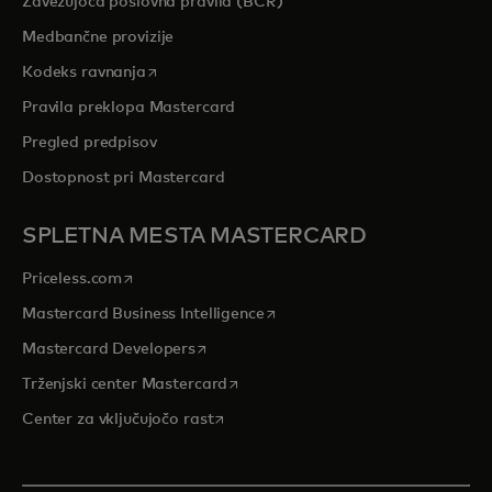
Zavezujoča poslovna pravila (BCR)
Medbančne provizije
opens in a new tab
Kodeks ravnanja
Pravila preklopa Mastercard
Pregled predpisov
Dostopnost pri Mastercard
SPLETNA MESTA MASTERCARD
opens in a new tab
Priceless.com
opens in a new tab
Mastercard Business Intelligence
opens in a new tab
Mastercard Developers
opens in a new tab
Trženjski center Mastercard
opens in a new tab
Center za vključujočo rast