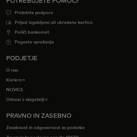
POTREBUJETE POMOČ?
Pridobite podporo
Prijavi izgubljeno ali ukradeno kartico
Poišči bankomat
Pogosta vprašanja
PODJETJE
O nas
opens in a new tab
Kariera
NOVICE
opens in a new tab
Odnosi z vlagatelji
PRAVNO IN ZASEBNO
Zasebnost in odgovornost za podatke