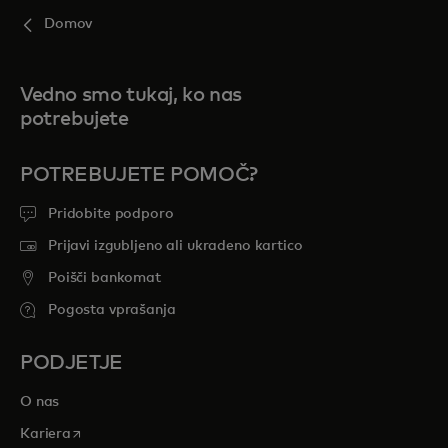
Domov
Vedno smo tukaj, ko nas
potrebujete
POTREBUJETE POMOČ?
Pridobite podporo
Prijavi izgubljeno ali ukradeno kartico
Poišči bankomat
Pogosta vprašanja
PODJETJE
O nas
opens in a new tab
Kariera