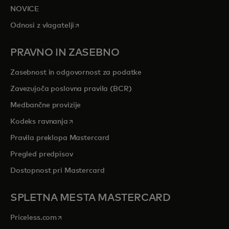
NOVICE
opens in a new tab
Odnosi z vlagatelji
PRAVNO IN ZASEBNO
Zasebnost in odgovornost za podatke
Zavezujoča poslovna pravila (BCR)
Medbančne provizije
opens in a new tab
Kodeks ravnanja
Pravila preklopa Mastercard
Pregled predpisov
Dostopnost pri Mastercard
SPLETNA MESTA MASTERCARD
opens in a new tab
Priceless.com