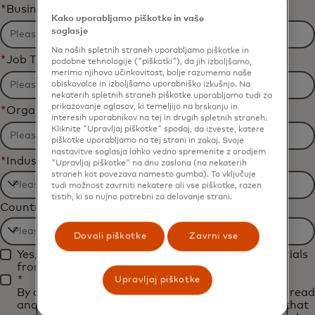
*
Business Email Address
Kako uporabljamo piškotke in vaše
soglasje
Na naših spletnih straneh uporabljamo piškotke in
*
Job Title
podobne tehnologije ("piškotki"), da jih izboljšamo,
merimo njihovo učinkovitost, bolje razumemo naše
obiskovalce in izboljšamo uporabniško izkušnjo. Na
nekaterih spletnih straneh piškotke uporabljamo tudi za
prikazovanje oglasov, ki temeljijo na brskanju in
*
Organization Name
interesih uporabnikov na tej in drugih spletnih straneh.
Kliknite "Upravljaj piškotke" spodaj, da izveste, katere
piškotke uporabljamo na tej strani in zakaj. Svoje
nastavitve soglasja lahko vedno spremenite z orodjem
*
Industry
"Upravljaj piškotke" na dnu zaslona (na nekaterih
straneh kot povezava namesto gumba). To vključuje
tudi možnost zavrniti nekatere ali vse piškotke, razen
Filtering
tistih, ki so nujno potrebni za delovanje strani.
Country
will
be
Dovoli piškotke
Zavrni vse
Filtering
applied
Yes, I would like to receive future marketing materials
will
after
from Mastercard.
be
*
Upravljaj piškotke
3
By clicking the button below, I confirm that I have read
applied
characters.
and agree to the
Terms of Use
. You acknowledge that
after