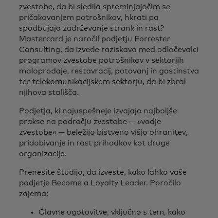
zvestobe, da bi sledila spreminjajočim se
pričakovanjem potrošnikov, hkrati pa
spodbujajo zadrževanje strank in rast?
Mastercard je naročil podjetju Forrester
Consulting, da izvede raziskavo med odločevalci
programov zvestobe potrošnikov v sektorjih
maloprodaje, restavracij, potovanj in gostinstva
ter telekomunikacijskem sektorju, da bi zbral
njihova stališča.
Podjetja, ki najuspešneje izvajajo najboljše
prakse na področju zvestobe — »vodje
zvestobe« — beležijo bistveno višjo ohranitev,
pridobivanje in rast prihodkov kot druge
organizacije.
Prenesite študijo, da izveste, kako lahko vaše
podjetje Become a Loyalty Leader. Poročilo
zajema:
Glavne ugotovitve, vključno s tem, kako