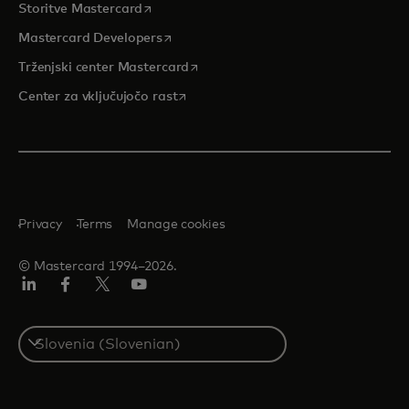
opens in a new tab
Storitve Mastercard
opens in a new tab
Mastercard Developers
opens in a new tab
Trženjski center Mastercard
opens in a new tab
Center za vključujočo rast
Privacy
Terms
Manage cookies
© Mastercard 1994–2026.
Linkedin
Facebook
Twitter/X
YouTuba
Select
a
country