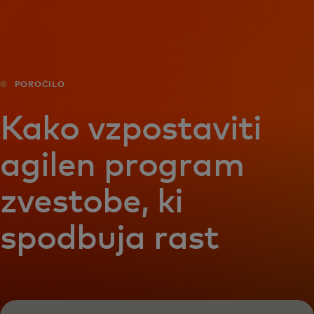
Zate
Za podjetja
POROČILO
Za svet
Kako vzpostaviti
agilen program
Za inovatorje
zvestobe, ki
Novice in trendi
spodbuja rast