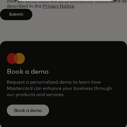
your personal data will be processed by Mastercard as
described in the
Privacy Notice
.
3
characters.
Submit
Book a demo
Request a personalized demo to learn how
Mastercard can enhance your business through
our products and services.
Book a demo