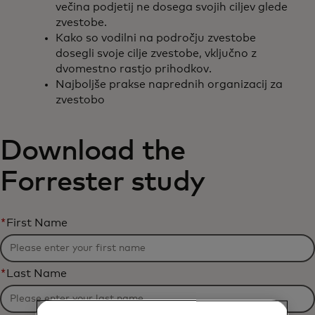
večina podjetij ne dosega svojih ciljev glede
zvestobe.
Kako so vodilni na področju zvestobe
dosegli svoje cilje zvestobe, vključno z
dvomestno rastjo prihodkov.
Najboljše prakse naprednih organizacij za
zvestobo
Download the
Forrester study
*
First Name
*
Last Name