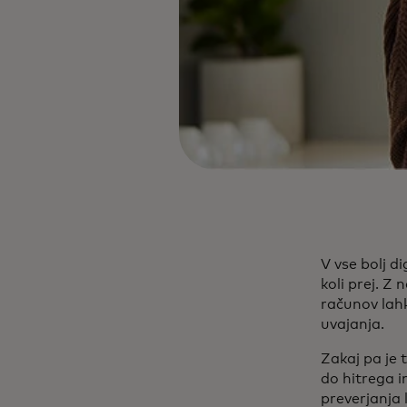
V vse bolj 
koli prej. Z
računov lahk
uvajanja.
Zakaj pa je
do hitrega 
preverjanja 