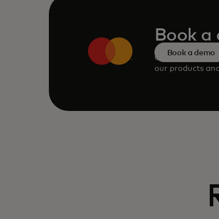
Book a
Book a demo
Consult our tea
our products and