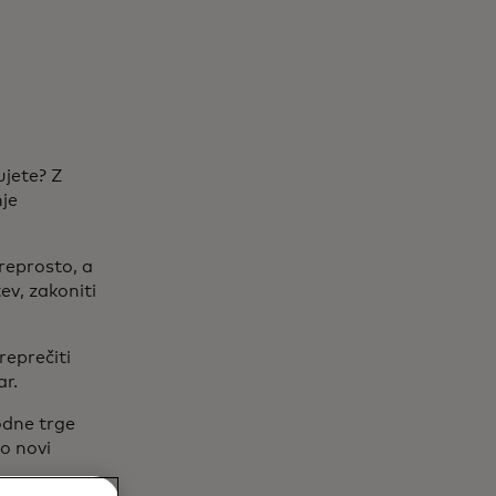
ujete? Z
nje
reprosto, a
ev, zakoniti
reprečiti
nar.
dne trge
o novi