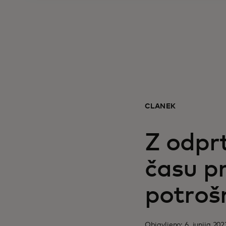
ČLANEK
Z odpr
času pr
potroš
Objavljeno: 6. junija 202