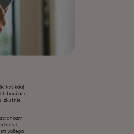
še kot kdaj
tih bančnih
 izkušnje
n strankam
ložnosti
asti vašega