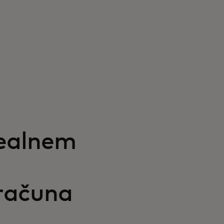
realnem
računa