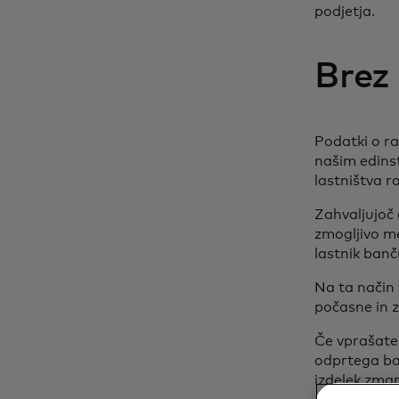
podjetja.
Brez
Podatki o ra
našim edinst
lastništva r
Zahvaljujoč
zmogljivo me
lastnik banč
Na ta način
počasne in z
Če vprašate
odprtega ba
izdelek zman