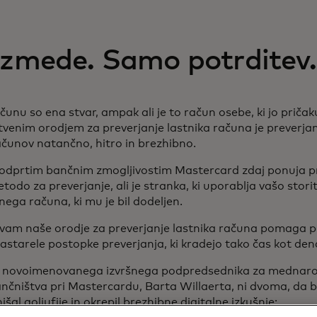
 zmede. Samo potrditev.
čunu so ena stvar, ampak ali je to račun osebe, ki jo pričak
venim orodjem za preverjanje lastnika računa je preverja
ačunov natančno, hitro in brezhibno.
 odprtim bančnim zmogljivostim Mastercard zdaj ponuja p
todo za preverjanje, ali je stranka, ki uporablja vašo storit
nega računa, ki mu je bil dodeljen.
 vam naše orodje za preverjanje lastnika računa pomaga p
astarele postopke preverjanja, ki kradejo tako čas kot de
 novoimenovanega izvršnega podpredsednika za mednaro
nčništva pri Mastercardu, Barta Willaerta, ni dvoma, da b
jšal goljufije in okrepil brezhibne digitalne izkušnje: