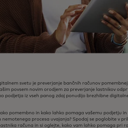
digitalnem svetu je preverjanje bančnih računov pomembnej
 našim povsem novim orodjem za preverjanje lastnikov odpr
o podjetja iz vseh panog zdaj ponudijo brezhibne digitalne
 tako pomembno in kako lahko pomaga vašemu podjetju i
in nemotenega procesa uvajanja? Spodaj se poglobite v pri
lastnika računa in si oglejte, kako vam lahko pomaga pri r