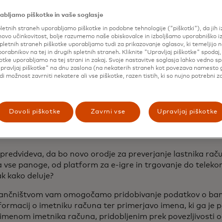
šniki želijo in pričakujejo več digitalnih izkušenj, je odprtje
abljamo piškotke in vaše soglasje
nega pomena za pridobivanje novih strank in rast podjetja,
letnih straneh uporabljamo piškotke in podobne tehnologije ("piškotki"), da jih 
ovo učinkovitost, bolje razumemo naše obiskovalce in izboljšamo uporabniško i
pletnih straneh piškotke uporabljamo tudi za prikazovanje oglasov, ki temeljijo n
 je v edinstvenem položaju, da pomaga inovatorjem v fin
porabnikov na tej in drugih spletnih straneh. Kliknite "Upravljaj piškotke" spodaj,
uvajati stranke, da bi pospešili rast.«
otke uporabljamo na tej strani in zakaj. Svoje nastavitve soglasja lahko vedno s
pravljaj piškotke" na dnu zaslona (na nekaterih straneh kot povezava namesto 
udi možnost zavrniti nekatere ali vse piškotke, razen tistih, ki so nujno potrebni z
nomočenje primerov
abe v različnih panogah
Dovoli piškotke
Zavrni vse
Upravljaj piškotke
predvideva, da bo novo orodje za preverjanje lastnika rač
na vse panoge, od platform za e-igre in trgovanje do teleko
ak kako deluje?
bančništvom vam omogočamo pridobivanje podatkov o b
formacij o imetniku računa ter primerjavo imena, ki ga je 
 imenom imetnika računa, pridobljenim prek povezljivosti 