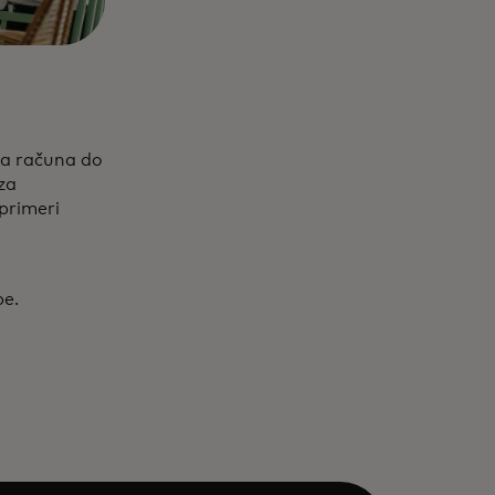
ja računa do
 za
 primeri
be.