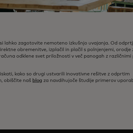
 si lahko zagotovite nemoteno izkušnjo uvajanja. Od odprt
irektne obremenitve, izplačil in plačil s polnjenjemi, orodje
računa odklene svet priložnosti v več panogah z različnimi
ziskati, kako so drugi ustvarili inovativne rešitve z odprtim
, obiščite naš
blog
za navdihujoče študije primerov upora