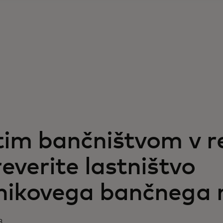
tim bančništvom v 
everite lastništvo
nikovega bančnega 
3