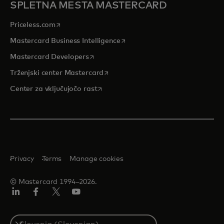
SPLETNA MESTA MASTERCARD
opens in a new tab
Priceless.com
opens in a new tab
Mastercard Business Intelligence
opens in a new tab
Mastercard Developers
opens in a new tab
Trženjski center Mastercard
opens in a new tab
Center za vključujočo rast
Privacy
Terms
Manage cookies
© Mastercard 1994–2026.
Linkedin
Facebook
Twitter/X
YouTuba
Select