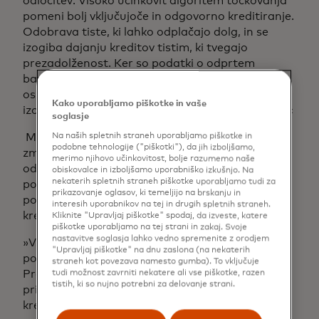
odločitev. Visoko učinkovit algoritem točkovanja
pomeni bolj vključujoče in odgovorno kreditiranje.
Odobrava tiste, ki lahko odplačajo dolg, in se
izogiba dajanju kreditov tistim, ki tvegajo
prezadolženost. Ker so podatki o odprtem
bančništvu dejanski, nam omogočajo, da se
osredotočimo izključno na finančni vidik in se
Kako uporabljamo piškotke in vaše
izognemo kakršnim koli etičnim pristranskostim.«
soglasje
Michael Diguet pojasnjuje, da odprto bančništvo
Na naših spletnih straneh uporabljamo piškotke in
podobne tehnologije ("piškotki"), da jih izboljšamo,
zmanjšuje čas in vire, porabljene za kreditne
merimo njihovo učinkovitost, bolje razumemo naše
odločitve, z avtomatizacijo ročnih procesov,
obiskovalce in izboljšamo uporabniško izkušnjo. Na
nekaterih spletnih straneh piškotke uporabljamo tudi za
povečanjem učinkovitosti – in, kar je še
prikazovanje oglasov, ki temeljijo na brskanju in
pomembneje – ustvarjanjem bolj vključujoče
interesih uporabnikov na tej in drugih spletnih straneh.
kreditne industrije:
Kliknite "Upravljaj piškotke" spodaj, da izveste, katere
piškotke uporabljamo na tej strani in zakaj. Svoje
nastavitve soglasja lahko vedno spremenite z orodjem
»Vsakdo z bančnim računom lahko deli svoje
"Upravljaj piškotke" na dnu zaslona (na nekaterih
podatke in dobi oceno z odprtim bančništvom.«
straneh kot povezava namesto gumba). To vključuje
Prej ni bilo tako. Ljudje z omejenimi podatki – na
tudi možnost zavrniti nekatere ali vse piškotke, razen
tistih, ki so nujno potrebni za delovanje strani.
primer mladi ali priseljenci – niso mogli dobiti
kreditne ocene, ker preprosto niso imeli