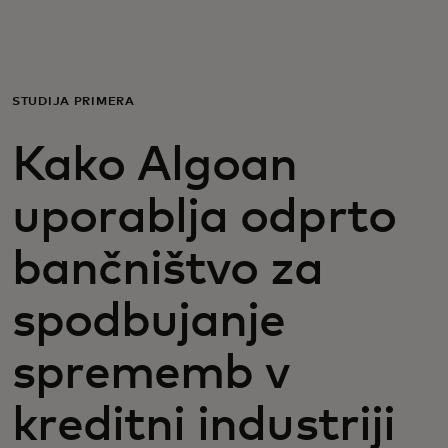
Zate
Za podjetja
ŠTUDIJA PRIMERA
Kako Algoan
Za svet
uporablja odprto
Za inovatorje
bančništvo za
Novice in trendi
spodbujanje
sprememb v
kreditni industriji