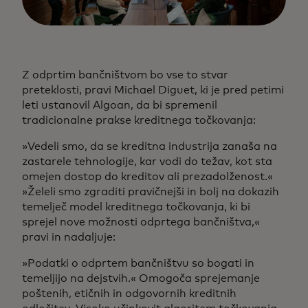
Z odprtim bančništvom bo vse to stvar
preteklosti, pravi Michael Diguet, ki je pred petimi
leti ustanovil Algoan, da bi spremenil
tradicionalne prakse kreditnega točkovanja:
»Vedeli smo, da se kreditna industrija zanaša na
zastarele tehnologije, kar vodi do težav, kot sta
omejen dostop do kreditov ali prezadolženost.«
»Želeli smo zgraditi pravičnejši in bolj na dokazih
temelječ model kreditnega točkovanja, ki bi
sprejel nove možnosti odprtega bančništva,«
pravi in nadaljuje:
»Podatki o odprtem bančništvu so bogati in
temeljijo na dejstvih.« Omogoča sprejemanje
poštenih, etičnih in odgovornih kreditnih