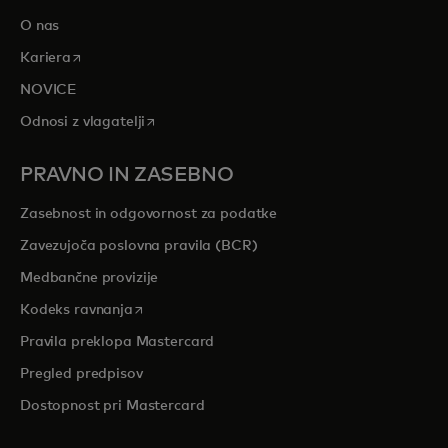
O nas
opens in a new tab
Kariera
NOVICE
opens in a new tab
Odnosi z vlagatelji
PRAVNO IN ZASEBNO
Zasebnost in odgovornost za podatke
Zavezujoča poslovna pravila (BCR)
Medbančne provizije
opens in a new tab
Kodeks ravnanja
Pravila preklopa Mastercard
Pregled predpisov
Dostopnost pri Mastercard