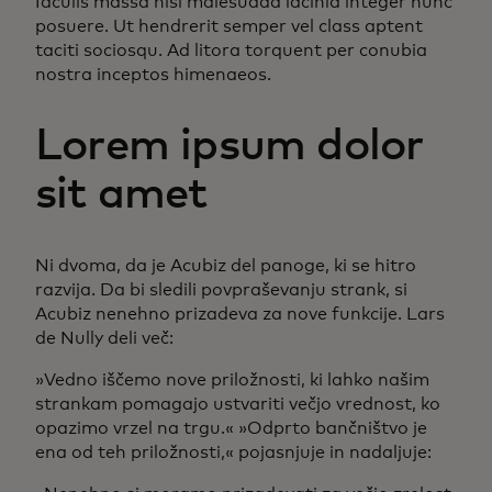
Iaculis massa nisl malesuada lacinia integer nunc
posuere. Ut hendrerit semper vel class aptent
taciti sociosqu. Ad litora torquent per conubia
nostra inceptos himenaeos.
Lorem ipsum dolor
sit amet
Ni dvoma, da je Acubiz del panoge, ki se hitro
razvija. Da bi sledili povpraševanju strank, si
Acubiz nenehno prizadeva za nove funkcije. Lars
de Nully deli več:
»Vedno iščemo nove priložnosti, ki lahko našim
strankam pomagajo ustvariti večjo vrednost, ko
opazimo vrzel na trgu.« »Odprto bančništvo je
ena od teh priložnosti,« pojasnjuje in nadaljuje: