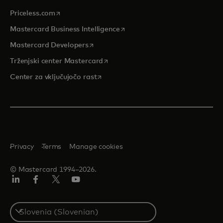
opens in a new tab
Priceless.com
opens in a new tab
Mastercard Business Intelligence
opens in a new tab
Mastercard Developers
opens in a new tab
Trženjski center Mastercard
opens in a new tab
Center za vključujočo rast
Privacy
Terms
Manage cookies
© Mastercard 1994–2026.
Linkedin
Facebook
Twitter/X
YouTuba
Select
a
country