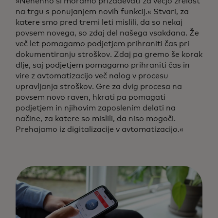
»Nenehno si moramo prizadevati za večjo zrelost
na trgu s ponujanjem novih funkcij.« Stvari, za
katere smo pred tremi leti mislili, da so nekaj
povsem novega, so zdaj del našega vsakdana. Že
več let pomagamo podjetjem prihraniti čas pri
dokumentiranju stroškov. Zdaj pa gremo še korak
dlje, saj podjetjem pomagamo prihraniti čas in
vire z avtomatizacijo več nalog v procesu
upravljanja stroškov. Gre za dvig procesa na
povsem novo raven, hkrati pa pomagati
podjetjem in njihovim zaposlenim delati na
načine, za katere so mislili, da niso mogoči.
Prehajamo iz digitalizacije v avtomatizacijo.«