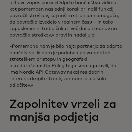
njihove zaposlene.« »Odprto bančništvo vidimo
kot pomemben naslednji korak pri naši funkciji
povračil stroškov, saj našim strankam omogoča,
da povračila izvedejo v realnem času – in tako
zaposlenim ni treba čakati več dni ali tednov na
povračilo stroškov,« pravi in nadaljuje:
»Pomembno nam je bilo najti partnerja za odprto
bančništvo, ki nam je podoben po vrednotah,
strateškem pristopu in geografski
osredotočenosti.« Poleg tega smo ugotovili, da
ima Nordic API Gateway nekaj res dobrih
referenc drugih strank, kar nam je olajšalo
odločitev.«
Zapolnitev vrzeli za
manjša podjetja