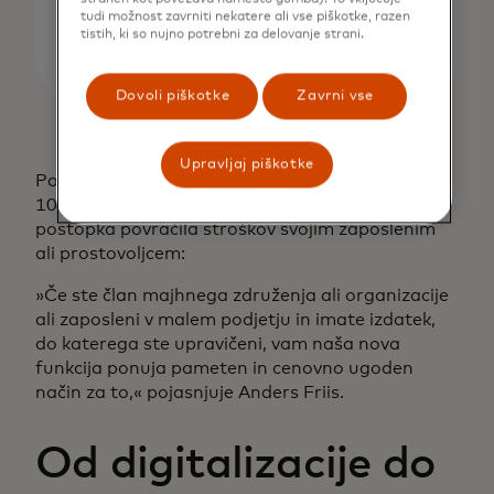
tudi možnost zavrniti nekatere ali vse piškotke, razen
tistih, ki so nujno potrebni za delovanje strani.
Dovoli piškotke
Zavrni vse
Upravljaj piškotke
Po podatkih Acubiz je na Danskem približno
100.000 združenj, ki še niso avtomatizirala
postopka povračila stroškov svojim zaposlenim
ali prostovoljcem:
»Če ste član majhnega združenja ali organizacije
ali zaposleni v malem podjetju in imate izdatek,
do katerega ste upravičeni, vam naša nova
funkcija ponuja pameten in cenovno ugoden
način za to,« pojasnjuje Anders Friis.
Od digitalizacije do