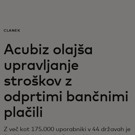
Zate
Za podjetja
ČLANEK
Acubiz olajša
Za svet
upravljanje
Za inovatorje
stroškov z
Novice in trendi
odprtimi bančnimi
plačili
Z več kot 175.000 uporabniki v 44 državah je