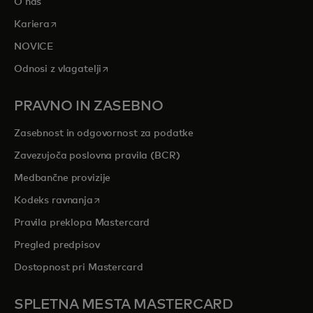
O nas
opens in a new tab
Kariera
NOVICE
opens in a new tab
Odnosi z vlagatelji
PRAVNO IN ZASEBNO
Zasebnost in odgovornost za podatke
Zavezujoča poslovna pravila (BCR)
Medbančne provizije
opens in a new tab
Kodeks ravnanja
Pravila preklopa Mastercard
Pregled predpisov
Dostopnost pri Mastercard
SPLETNA MESTA MASTERCARD