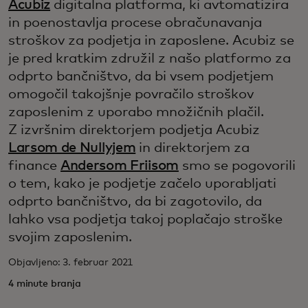
Acubiz
digitalna platforma, ki avtomatizira
in poenostavlja procese obračunavanja
stroškov za podjetja in zaposlene. Acubiz se
je pred kratkim združil z našo platformo za
odprto bančništvo, da bi vsem podjetjem
omogočil takojšnje povračilo stroškov
zaposlenim z uporabo množičnih plačil.
Z izvršnim direktorjem podjetja Acubiz
Larsom de Nullyjem
in direktorjem za
finance
Andersom Friisom
smo se pogovorili
o tem, kako je podjetje začelo uporabljati
odprto bančništvo, da bi zagotovilo, da
lahko vsa podjetja takoj poplačajo stroške
svojim zaposlenim.
Objavljeno: 3. februar 2021
4 minute branja