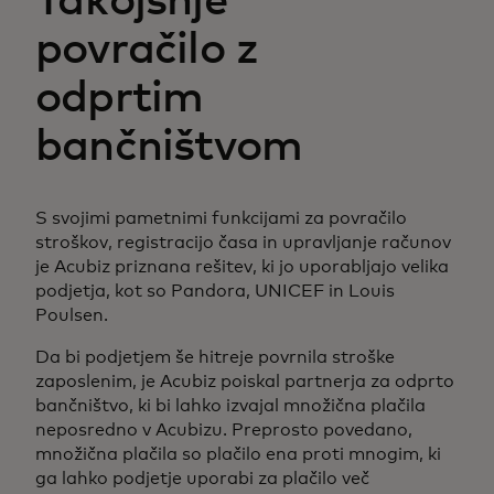
Takojšnje
povračilo z
odprtim
bančništvom
S svojimi pametnimi funkcijami za povračilo
stroškov, registracijo časa in upravljanje računov
je Acubiz priznana rešitev, ki jo uporabljajo velika
podjetja, kot so Pandora, UNICEF in Louis
Poulsen.
Da bi podjetjem še hitreje povrnila stroške
zaposlenim, je Acubiz poiskal partnerja za odprto
bančništvo, ki bi lahko izvajal množična plačila
neposredno v Acubizu. Preprosto povedano,
množična plačila so plačilo ena proti mnogim, ki
ga lahko podjetje uporabi za plačilo več