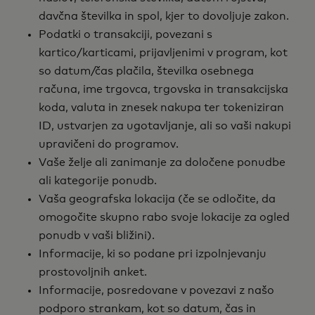
davčna številka in spol, kjer to dovoljuje zakon.
Podatki o transakciji, povezani s
kartico/karticami, prijavljenimi v program, kot
so datum/čas plačila, številka osebnega
računa, ime trgovca, trgovska in transakcijska
koda, valuta in znesek nakupa ter tokeniziran
ID, ustvarjen za ugotavljanje, ali so vaši nakupi
upravičeni do programov.
Vaše želje ali zanimanje za določene ponudbe
ali kategorije ponudb.
Vaša geografska lokacija (če se odločite, da
omogočite skupno rabo svoje lokacije za ogled
ponudb v vaši bližini).
Informacije, ki so podane pri izpolnjevanju
prostovoljnih anket.
Informacije, posredovane v povezavi z našo
podporo strankam, kot so datum, čas in