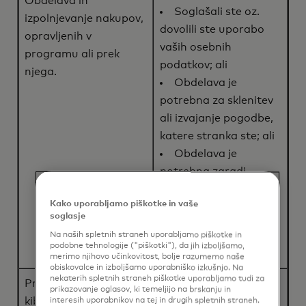
Obdelava in
Soglašali ste oz.
izpolnjevanje nakupov,
dovolili ste uporabo
opravljenih v
vaših osebnih
programu ali prek
podatkov; ali
njega.
Obdelava je
potrebna za sklenitev
ali izvajanje pogodbe,
katere stranka ste; ali
Obdelava je
potrebna zaradi
izpolnjevanja
Kako uporabljamo piškotke in vaše
zakonskih ali drugih
soglasje
predpisanih
Na naših spletnih straneh uporabljamo piškotke in
obveznosti.
podobne tehnologije ("piškotki"), da jih izboljšamo,
merimo njihovo učinkovitost, bolje razumemo naše
obiskovalce in izboljšamo uporabniško izkušnjo. Na
nekaterih spletnih straneh piškotke uporabljamo tudi za
Preprečevanje goljufij,
prikazovanje oglasov, ki temeljijo na brskanju in
Obdelava je
kibernetskih groženj,
interesih uporabnikov na tej in drugih spletnih straneh.