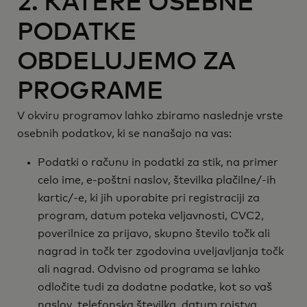
2. KATERE OSEBNE
PODATKE
OBDELUJEMO ZA
PROGRAME
V okviru programov lahko zbiramo naslednje vrste
osebnih podatkov, ki se nanašajo na vas:
Podatki o računu in podatki za stik, na primer
celo ime, e-poštni naslov, številka plačilne/-ih
kartic/-e, ki jih uporabite pri registraciji za
program, datum poteka veljavnosti, CVC2,
poverilnice za prijavo, skupno število točk ali
nagrad in točk ter zgodovina uveljavljanja točk
ali nagrad. Odvisno od programa se lahko
odločite tudi za dodatne podatke, kot so vaš
naslov, telefonska številka, datum rojstva,