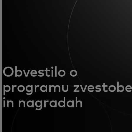
Zate
Za podjetja
Za svet
Za inovatorje
Obvestilo o
programu zvestob
Novice in trendi
in nagradah