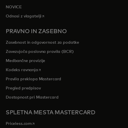
NOVICE
opens in a new tab
Odnosi z vlagatelji
PRAVNO IN ZASEBNO
Zasebnost in odgovornost za podatke
Zavezujoča poslovna pravila (BCR)
Medbančne provizije
opens in a new tab
Kodeks ravnanja
Pravila preklopa Mastercard
Pregled predpisov
Dostopnost pri Mastercard
SPLETNA MESTA MASTERCARD
opens in a new tab
Priceless.com