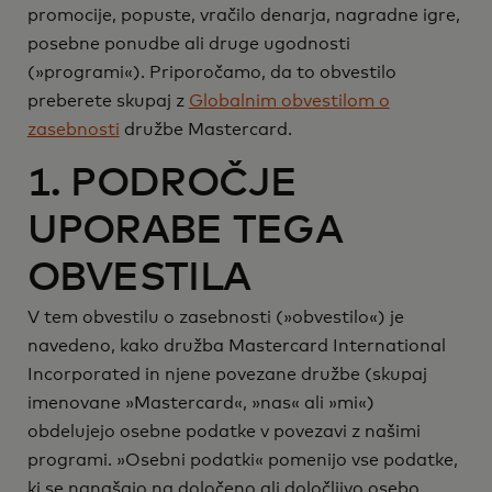
promocije, popuste, vračilo denarja, nagradne igre,
posebne ponudbe ali druge ugodnosti
(»programi«). Priporočamo, da to obvestilo
preberete skupaj z
Globalnim obvestilom o
zasebnosti
družbe Mastercard.
1. PODROČJE
UPORABE TEGA
OBVESTILA
V tem obvestilu o zasebnosti (»obvestilo«) je
navedeno, kako družba Mastercard International
Incorporated in njene povezane družbe (skupaj
imenovane »Mastercard«, »nas« ali »mi«)
obdelujejo osebne podatke v povezavi z našimi
programi. »Osebni podatki« pomenijo vse podatke,
ki se nanašajo na določeno ali določljivo osebo