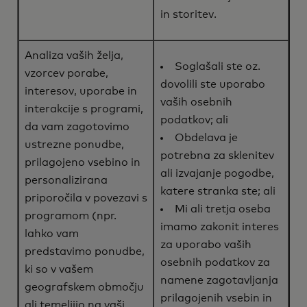
in storitev.
Analiza vaših želja,
Soglašali ste oz.
vzorcev porabe,
dovolili ste uporabo
interesov, uporabe in
vaših osebnih
interakcije s programi,
podatkov; ali
da vam zagotovimo
Obdelava je
ustrezne ponudbe,
potrebna za sklenitev
prilagojeno vsebino in
ali izvajanje pogodbe,
personalizirana
katere stranka ste; ali
priporočila v povezavi s
Mi ali tretja oseba
programom (npr.
imamo zakonit interes
lahko vam
za uporabo vaših
predstavimo ponudbe,
osebnih podatkov za
ki so v vašem
namene zagotavljanja
geografskem območju
prilagojenih vsebin in
ali temeljijo na vaši