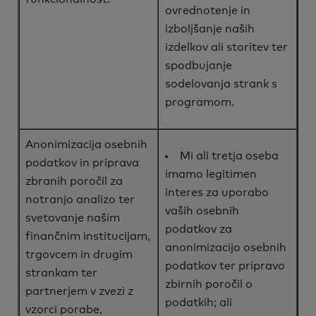
ovrednotenje in
izboljšanje naših
izdelkov ali storitev ter
spodbujanje
sodelovanja strank s
programom.
Anonimizacija osebnih
Mi ali tretja oseba
podatkov in priprava
imamo legitimen
zbranih poročil za
interes za uporabo
notranjo analizo ter
vaših osebnih
svetovanje našim
podatkov za
finančnim institucijam,
anonimizacijo osebnih
trgovcem in drugim
podatkov ter pripravo
strankam ter
zbirnih poročil o
partnerjem v zvezi z
podatkih; ali
vzorci porabe,