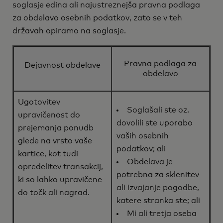
soglasje edina ali najustreznejša pravna podlaga
za obdelavo osebnih podatkov, zato se v teh
državah opiramo na soglasje.
Pravna podlaga za
Dejavnost obdelave
obdelavo
Ugotovitev
Soglašali ste oz.
upravičenost do
dovolili ste uporabo
prejemanja ponudb
vaših osebnih
glede na vrsto vaše
podatkov; ali
kartice, kot tudi
Obdelava je
opredelitev transakcij,
potrebna za sklenitev
ki so lahko upravičene
ali izvajanje pogodbe,
do točk ali nagrad.
katere stranka ste; ali
Mi ali tretja oseba