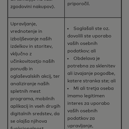
priporočil.
zgodovini nakupov).
Upravljanje,
Soglašali ste oz.
vrednotenje in
dovolili ste uporabo
izboljševanje naših
vaših osebnih
izdelkov in storitev,
podatkov; ali
vključno z
Obdelava je
učinkovitostjo naših
potrebna za sklenitev
ponudb in
ali izvajanje pogodbe,
oglaševalskih akcij, ter
katere stranka ste; ali
analiziranje naših
Mi ali tretja oseba
spletnih mest
imamo legitimen
programa, mobilnih
interes za uporabo
aplikacij in vseh drugih
vaših osebnih
digitalnih sredstev, da
podatkov za
se olajša njihova
upravljanje,
funkcionalnost.