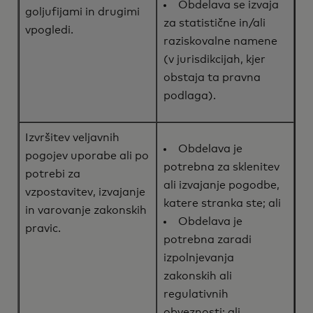
Obdelava se izvaja
goljufijami in drugimi
za statistične in/ali
vpogledi.
raziskovalne namene
(v jurisdikcijah, kjer
obstaja ta pravna
podlaga).
Izvršitev veljavnih
Obdelava je
pogojev uporabe ali po
potrebna za sklenitev
potrebi za
ali izvajanje pogodbe,
vzpostavitev, izvajanje
katere stranka ste; ali
in varovanje zakonskih
Obdelava je
pravic.
potrebna zaradi
izpolnjevanja
zakonskih ali
regulativnih
obveznosti; ali