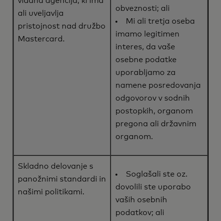
vladna agencija, ki ima
obveznosti; ali
ali uveljavlja
Mi ali tretja oseba
pristojnost nad družbo
imamo legitimen
Mastercard.
interes, da vaše
osebne podatke
uporabljamo za
namene posredovanja
odgovorov v sodnih
postopkih, organom
pregona ali državnim
organom.
Skladno delovanje s
Soglašali ste oz.
panožnimi standardi in
dovolili ste uporabo
našimi politikami.
vaših osebnih
podatkov; ali