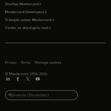
opens in a new tab
Storitve Mastercard
opens in a new tab
Mastercard Developers
opens in a new tab
Trženjski center Mastercard
opens in a new tab
Center za vključujočo rast
Privacy
Terms
Manage cookies
© Mastercard 1994–2026.
Linkedin
Facebook
Twitter/X
YouTuba
Select
a
country