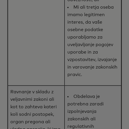
Mi ali tretja oseba
imamo legitimen
interes, da vaše
osebne podatke
uporabljamo za
uveljavljanje pogojev
uporabe in za
vzpostavitev, izvajanje
in varovanje zakonskih
pravic.
Ravnanje v skladu z
Obdelava je
veljavnimi zakoni ali
potrebna zaradi
kot to zahteva kateri
izpolnjevanja
koli sodni postopek,
zakonskih ali
organ pregona ali
regulativnih