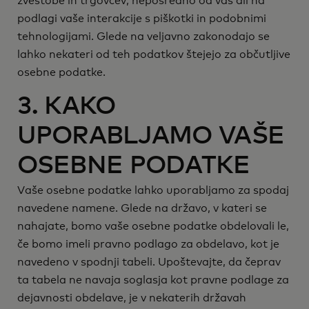
zvestobe in trgovcev, neposredno od vas ali na
podlagi vaše interakcije s piškotki in podobnimi
tehnologijami. Glede na veljavno zakonodajo se
lahko nekateri od teh podatkov štejejo za občutljive
osebne podatke.
3. KAKO
UPORABLJAMO VAŠE
OSEBNE PODATKE
Vaše osebne podatke lahko uporabljamo za spodaj
navedene namene. Glede na državo, v kateri se
nahajate, bomo vaše osebne podatke obdelovali le,
če bomo imeli pravno podlago za obdelavo, kot je
navedeno v spodnji tabeli. Upoštevajte, da čeprav
ta tabela ne navaja soglasja kot pravne podlage za
dejavnosti obdelave, je v nekaterih državah