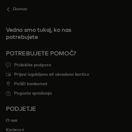
Domov
Vedno smo tukaj, ko nas
potrebujete
POTREBUJETE POMOČ?
Pridobite podporo
Prijavi izgubljeno ali ukradeno kartico
Poišči bankomat
Pogosta vprašanja
PODJETJE
O nas
opens in a new tab
Kariera