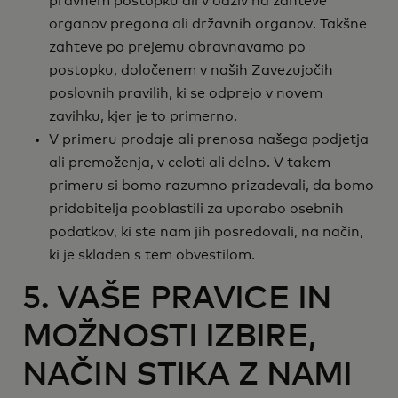
pravnem postopku ali v odziv na zahteve
organov pregona ali državnih organov. Takšne
zahteve po prejemu obravnavamo po
postopku, določenem v naših Zavezujočih
poslovnih pravilih, ki se odprejo v novem
zavihku, kjer je to primerno.
V primeru prodaje ali prenosa našega podjetja
ali premoženja, v celoti ali delno. V takem
primeru si bomo razumno prizadevali, da bomo
pridobitelja pooblastili za uporabo osebnih
podatkov, ki ste nam jih posredovali, na način,
ki je skladen s tem obvestilom.
5. VAŠE PRAVICE IN
MOŽNOSTI IZBIRE,
NAČIN STIKA Z NAMI