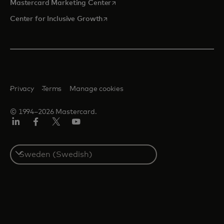
opens in a new tab
Mastercard Marketing Center
opens in a new tab
Center for Inclusive Growth
Privacy
Terms
Manage cookies
© 1994–2026 Mastercard.
Linkedin
Facebook
Twitter/X
Youtube
Select
a
country