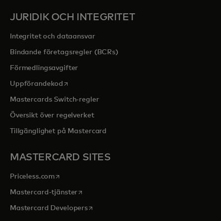
JURIDIK OCH INTEGRITET
Integritet och dataansvar
Bindande företagsregler (BCRs)
Förmedlingsavgifter
opens in a new tab
Uppförandekod
Mastercards Switch-regler
Översikt över regelverket
Tillgänglighet på Mastercard
MASTERCARD SITES
opens in a new tab
Priceless.com
opens in a new tab
Mastercard-tjänster
opens in a new tab
Mastercard Developers