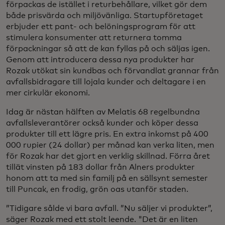
förpackas de istället i returbehållare, vilket gör dem
både prisvärda och miljövänliga. Startupföretaget
erbjuder ett pant- och belöningsprogram för att
stimulera konsumenter att returnera tomma
förpackningar så att de kan fyllas på och säljas igen.
Genom att introducera dessa nya produkter har
Rozak utökat sin kundbas och förvandlat grannar från
avfallsbidragare till lojala kunder och deltagare i en
mer cirkulär ekonomi.
Idag är nästan hälften av Melatis 68 regelbundna
avfallsleverantörer också kunder och köper dessa
produkter till ett lägre pris. En extra inkomst på 400
000 rupier (24 dollar) per månad kan verka liten, men
för Rozak har det gjort en verklig skillnad. Förra året
tillät vinsten på 183 dollar från Alners produkter
honom att ta med sin familj på en sällsynt semester
till Puncak, en frodig, grön oas utanför staden.
”Tidigare sålde vi bara avfall. ”Nu säljer vi produkter”,
säger Rozak med ett stolt leende. "Det är en liten