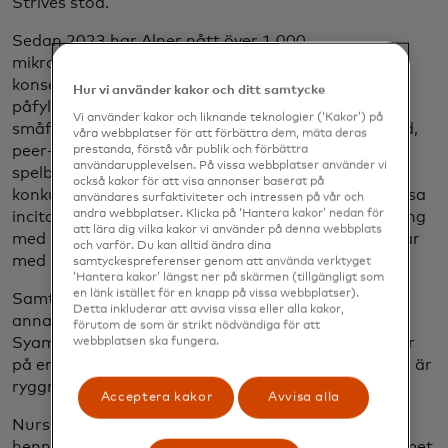
Strives stöd.
Sedan 2023 har Alner nått över 1 000
mikroåterförsäljare i Jakarta, varav fler än 200
konsekvent använder appen för att hitta
Hur vi använder kakor och ditt samtycke
påfyllningsbara produkter. Alner har stöttat sina
Vi använder kakor och liknande teknologier (‘Kakor’) på
småföretagskunder med utbildning, personligt stöd,
våra webbplatser för att förbättra dem, mäta deras
peer-to-peer-lärande, webbseminarier och
prestanda, förstå vår publik och förbättra
användarupplevelsen. På vissa webbplatser använder vi
spelbaserade funktioner, där återförsäljare kan
också kakor för att visa annonser baserat på
konkurrera om bättre rabatter och belöningar. Dessa
användares surfaktiviteter och intressen på vår och
andra webbplatser. Klicka på ‘Hantera kakor’ nedan för
incitament har lett till en ökning av app-engagemang
att lära dig vilka kakor vi använder på denna webbplats
med 20 % och en ökning av returer av förpackningar
och varför. Du kan alltid ändra dina
med 10 %.
samtyckespreferenser genom att använda verktyget
‘Hantera kakor’ längst ner på skärmen (tillgängligt som
en länk istället för en knapp på vissa webbplatser).
Samtidigt, i Cipete Selatan i Jakarta, blomstrar ett
Detta inkluderar att avvisa vissa eller alla kakor,
annat litet företag med Alners stöd. I 15 år har Nur
förutom de som är strikt nödvändiga för att
Syamsiah sålt snacks och vardagliga förnödenheter
webbplatsen ska fungera.
på en warung – de små, familjeägda butikerna som är
ryggraden i Indonesiens lokala ekonomier.
Acceptera kakor
Avvisa alla
Nurs butik är en liten butik inbäddad i hjärtat av
hennes hem, som förbinder köket och vardagsrummet