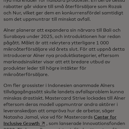
nya marknader för hållbara produkter. En del av dessa
rabatter går vidare till små återförsäljare som Rozak
och Nur, vilket ger dem en konkurrensfördel samtidigt
som det uppmuntrar till minskat avfall.
Alner planerar att expandera sin närvaro till Bali och
Surabaya under 2025, och introduktionen har redan
pågått. Målet är att rekrytera ytterligare 1 000
mikroåterförsäljare vid årets slut. För att uppnå detta
introducerar Alner nya produktkategorier, eftersom
marknadsinsikter visar att ett bredare utbud av
produkter leder till högre intäkter för
mikroåterförsäljare.
Om fler grossister i Indonesien anammade Alners
tillvägagångssätt skulle landets avfallsproblem kunna
minskas drastiskt. Mastercard Strive lockades till Alner
eftersom deras modell uppmuntrar andra aktörer i
leveranskedjan att ompröva hur de arbetar, säger
Natasha Jamal, vice vd för Mastercards
Center for
opens in a new tab
Inclusive Growth
, som lanserade Innovationsfonden