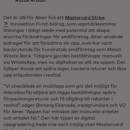
Rozak Ardian
opens in a 
Det är därför Alner fick ett
Mastercard Strive
Innovation Fund-bidrag, som uppmärksammar
lösningar i tidigt skede med potential att skapa
enorma förändringar för småföretag. Alner använde
bidraget för att förbättra sin app, som har varit
banbrytande för hundratals småföretag som Melati
Waste Bank. Tidigare gjordes beställningar manuellt
via WhatsApp, men nu digitaliseras allt via appen. Det
hjälper Rozak att spåra lager, hantera returer och låsa
upp erbjudanden i realtid.
”Vi utvecklade en mobilapp som gör det möjligt för
mikroåterförsäljare att lägga beställningar, spåra
förpackningsreturer och få tillgång till rabatter i
realtid”, säger Bintang Ekanada, medgrundare och VD
för Alner. "Appen har minskat det manuella arbetet
och antalet fel." Den här typen av digital
uppgradering hade inte varit möjlig utan Mastercard