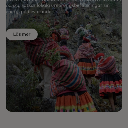
minka,
satsar lokala ursprungsbefolkningar sin
energi på bevarande.
Läs mer