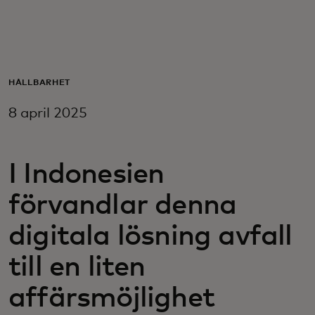
För er
För företag
HÅLLBARHET
8 april 2025
För världen
För innovatörer
I Indonesien
förvandlar denna
Nyheter och trender
digitala lösning avfall
till en liten
affärsmöjlighet