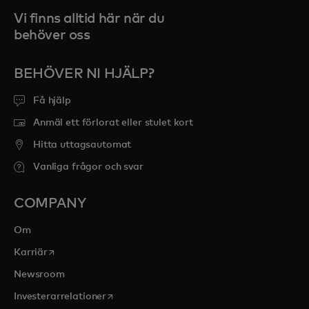
Vi finns alltid här när du
behöver oss
BEHÖVER NI HJÄLP?
Få hjälp
Anmäl ett förlorat eller stulet kort
Hitta uttagsautomat
Vanliga frågor och svar
COMPANY
Om
opens in a new tab
Karriär
Newsroom
opens in a new tab
Investerarrelationer