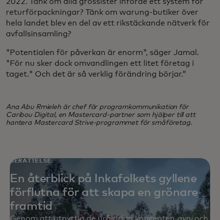
2022. Tänk om alla grossister införde ett system för
returförpackningar? Tänk om warung-butiker över
hela landet blev en del av ett rikstäckande nätverk för
avfallsinsamling?
"Potentialen för påverkan är enorm", säger Jamal.
"För nu sker dock omvandlingen ett litet företag i
taget." Och det är så verklig förändring börjar.”
Ana Abu Rmieleh är chef för programkommunikation för
Caribou Digital, en Mastercard-partner som hjälper till att
hantera Mastercard Strive-programmet för småföretag.
BERÄTTELSE
En återblick på Inkafolkets gyllene
förflutna för att skapa en grönare
framtid
Genom att utnyttja de uråldriga koncepten
ayni
och