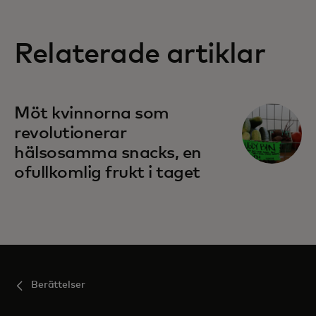
Relaterade artiklar
opens in a new tab
Möt kvinnorna som
revolutionerar
hälsosamma snacks, en
ofullkomlig frukt i taget
Berättelser