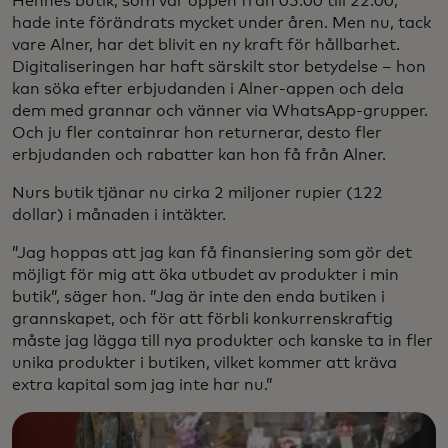
Hennes butik, som var öppen från 05:00 till 22:00,
hade inte förändrats mycket under åren. Men nu, tack
vare Alner, har det blivit en ny kraft för hållbarhet.
Digitaliseringen har haft särskilt stor betydelse – hon
kan söka efter erbjudanden i Alner-appen och dela
dem med grannar och vänner via WhatsApp-grupper.
Och ju fler containrar hon returnerar, desto fler
erbjudanden och rabatter kan hon få från Alner.
Nurs butik tjänar nu cirka 2 miljoner rupier (122
dollar) i månaden i intäkter.
”Jag hoppas att jag kan få finansiering som gör det
möjligt för mig att öka utbudet av produkter i min
butik”, säger hon. ”Jag är inte den enda butiken i
grannskapet, och för att förbli konkurrenskraftig
måste jag lägga till nya produkter och kanske ta in fler
unika produkter i butiken, vilket kommer att kräva
extra kapital som jag inte har nu.”