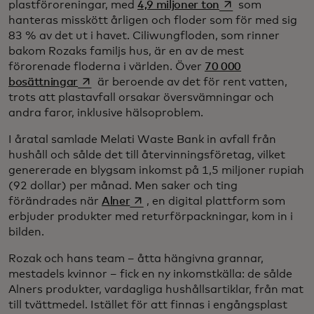
opens in a new ta
plastföroreningar, med
4,9 miljoner ton
som
hanteras misskött årligen och floder som för med sig
83 % av det ut i havet. Ciliwungfloden, som rinner
bakom Rozaks familjs hus, är en av de mest
förorenade floderna i världen. Över
70 000
opens in a new tab
bosättningar
är beroende av det för rent vatten,
trots att plastavfall orsakar översvämningar och
andra faror, inklusive hälsoproblem.
I åratal samlade Melati Waste Bank in avfall från
hushåll och sålde det till återvinningsföretag, vilket
genererade en blygsam inkomst på 1,5 miljoner rupiah
(92 dollar) per månad. Men saker och ting
opens in a new tab
förändrades när
Alner
, en digital plattform som
erbjuder produkter med returförpackningar, kom in i
bilden.
Rozak och hans team – åtta hängivna grannar,
mestadels kvinnor – fick en ny inkomstkälla: de sålde
Alners produkter, vardagliga hushållsartiklar, från mat
till tvättmedel. Istället för att finnas i engångsplast