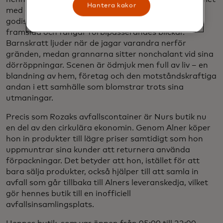
Hantera kakor
med den smala gränden utanför. Färgglada
godispapper och snackspaket hänger från husets
framsida och fångar förbipasserandes blickar.
Barnskratt ljuder när de jagar varandra nerför
gränden, medan grannarna sitter nonchalant vid sina
dörröppningar. Scenen är ödmjuk men full av liv – en
blandning av hem, företag och den motståndskraftiga
andan i ett samhälle som blomstrar trots sina
utmaningar.
Precis som Rozaks avfallscontainer är Nurs butik nu
en del av den cirkulära ekonomin. Genom Alner köper
hon in produkter till lägre priser samtidigt som hon
uppmuntrar sina kunder att returnera använda
förpackningar. Det betyder att hon, istället för att
bara sälja produkter, också hjälper till att samla in
avfall som går tillbaka till Alners leveranskedja, vilket
gör hennes butik till en inofficiell
avfallsinsamlingsplats.