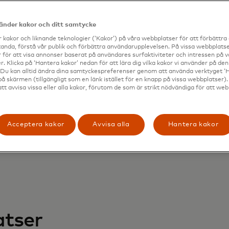
I- och S2A-funktioner
lösartäckning på global skala
vänder kakor och ditt samtycke
ckning av alla betalningstyper
tala per användning-tjänst
 kakor och liknande teknologier (‘Kakor’) på våra webbplatser för att förbättr
anda, förstå vår publik och förbättra användarupplevelsen. På vissa webbplatse
nskad kostnad och snabbare betalningshantering
 för att visa annonser baserat på användares surfaktiviteter och intressen på 
abbare svar på reklamationer och minskning/prioritering 
. Klicka på ‘Hantera kakor’ nedan för att lära dig vilka kakor vi använder på d
 Du kan alltid ändra dina samtyckespreferenser genom att använda verktyget ‘
på skärmen (tillgängligt som en länk istället för en knapp på vissa webbplatser)
att avvisa vissa eller alla kakor, förutom de som är strikt nödvändiga för att we
Acceptera kakor
Avvisa alla
Hantera kakor
atser