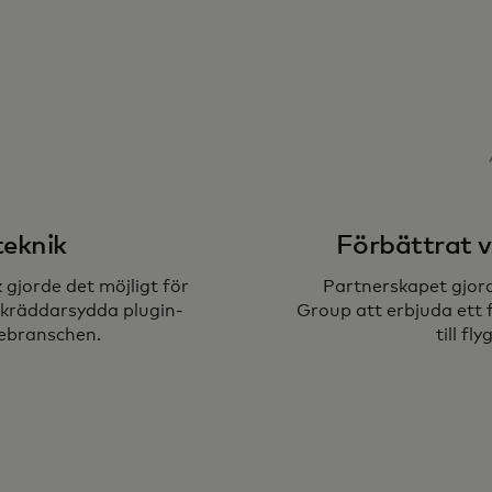
teknik
Förbättrat 
 gjorde det möjligt för
Partnerskapet gjord
skräddarsydda plugin-
Group att erbjuda ett
ebranschen.
till fl