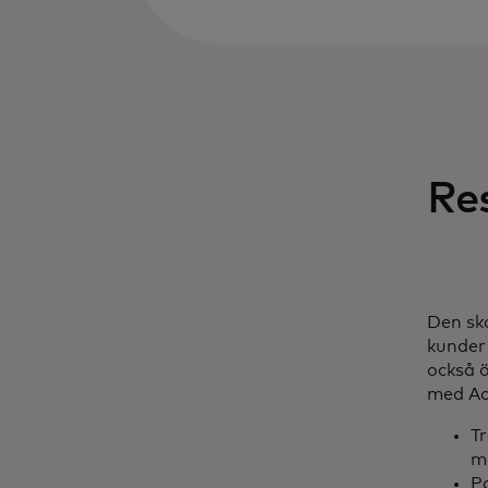
Re
Den sk
kunder 
också 
med Ac
Tr
m
P