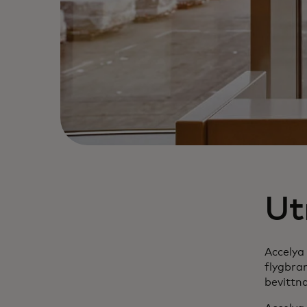
Ut
Accelya
flygbra
bevittn