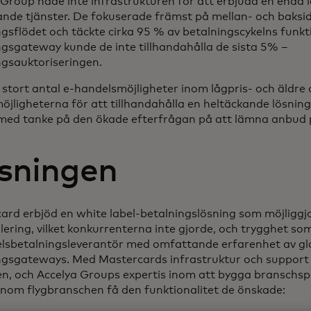
 Group hade inte infrastrukturen för att erbjuda en enda
ande tjänster. De fokuserade främst på mellan- och baksi
ngsflödet och täckte cirka 95 % av betalningscykelns funkt
ngsgateway kunde de inte tillhandahålla de sista 5% –
ngsauktoriseringen.
 stort antal e-handelsmöjligheter inom lågpris- och äldre
möjligheterna för att tillhandahålla en heltäckande lösnin
, med tanke på den ökade efterfrågan på att lämna anbud
sningen
ard erbjöd en white label-betalningslösning som möjliggjo
lering, vilket konkurrenterna inte gjorde, och trygghet so
lsbetalningsleverantör med omfattande erfarenhet av gl
ngsgateways. Med Mastercards infrastruktur och support
en, och Accelya Groups expertis inom att bygga branschspe
inom flygbranschen få den funktionalitet de önskade: