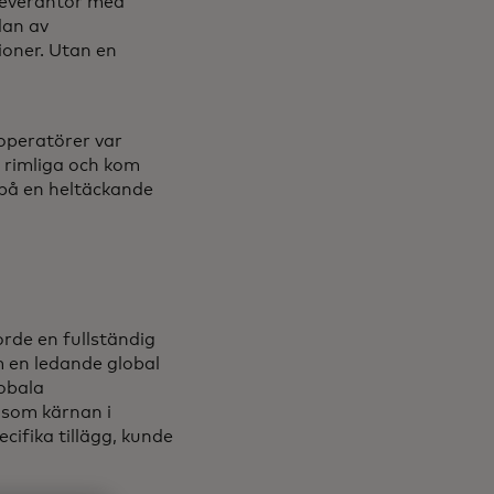
 leverantör med
dan av
ioner. Utan en
 operatörer var
g rimliga och kom
 på en heltäckande
rde en fullständig
m en ledande global
obala
 som kärnan i
cifika tillägg, kunde