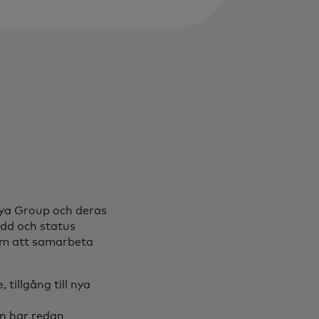
lya Group och deras
idd och status
om att samarbeta
illgång till nya
en har redan