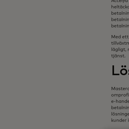
Accelya
heltäck
betalni
betalni
betalni
Med ett
tillväxt
lägligt
tjänst.
Lö
Masterc
omprofi
e-hande
betalni
lösning
kunder 