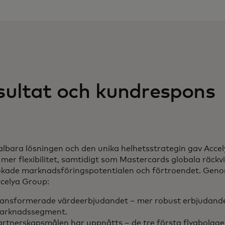
sultat och kundrespons
albara lösningen och den unika helhetsstrategin gav Acce
mer flexibilitet, samtidigt som Mastercards globala räckv
ökade marknadsföringspotentialen och förtroendet. Gen
celya Group:
ansformerade värdeerbjudandet – mer robust erbjudande, t
arknadssegment.
artnerskapsmålen har uppnåtts – de tre första flygbolag