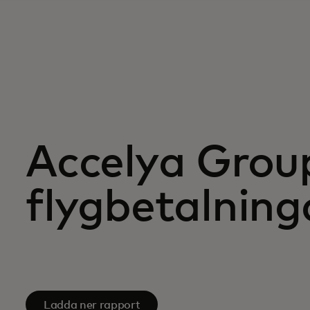
Accelya Grou
flygbetalning
Ladda ner rapport