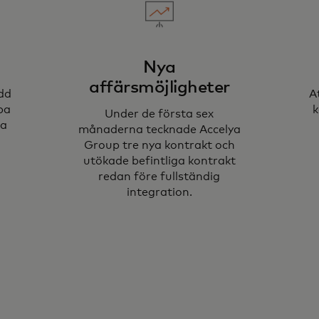
Nya
affärsmöjligheter
dd
A
apa
k
Under de första sex
ta
månaderna tecknade Accelya
Group tre nya kontrakt och
utökade befintliga kontrakt
redan före fullständig
integration.