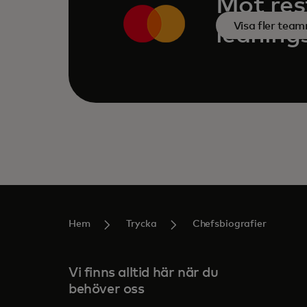
Möt res
Visa fler te
ledning
Hem
Trycka
Chefsbiografier
Vi finns alltid här när du
behöver oss