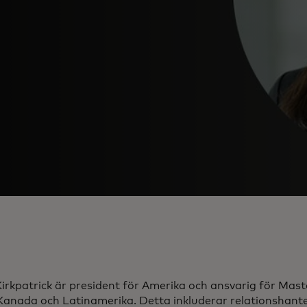
irkpatrick är president för Amerika och ansvarig för Mas
Kanada och Latinamerika. Detta inkluderar relationshante