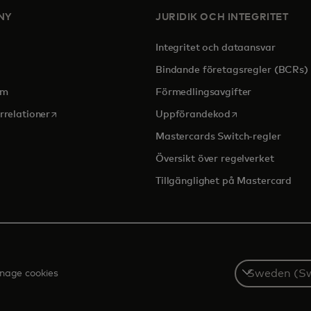
NY
JURIDIK OCH INTEGRITET
Integritet och dataansvar
pens in a new tab
Bindande företagsregler (BCRs)
om
Förmedlingsavgifter
opens in a new tab
opens in a new t
rrelationer
Uppförandekod
Mastercards Switch-regler
Översikt över regelverket
Tillgänglighet på Mastercard
Select
nage cookies
a
country