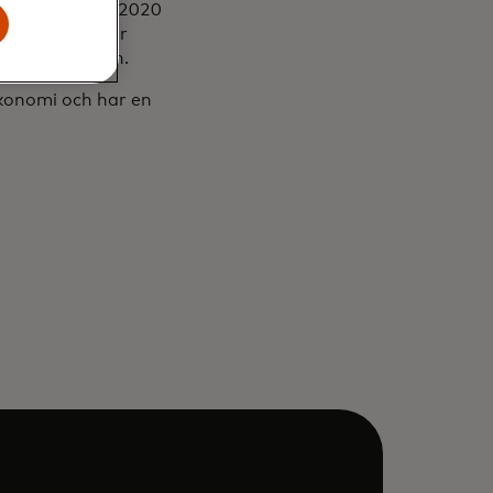
ller Fellow. År 2020
liga lista över
 affärsvärlden.
konomi och har en