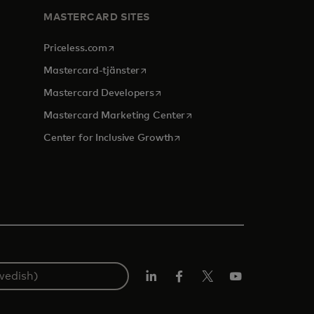
MASTERCARD SITES
opens in a new tab
Priceless.com
opens in a new tab
Mastercard-tjänster
opens in a new tab
Mastercard Developers
ab
opens in a new tab
Mastercard Marketing Center
opens in a new tab
Center for Inclusive Growth
Linkedin
Facebook
Twitter/X
Youtube