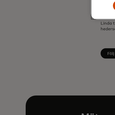
Linda t
utsågs 
innovat
Linda 
heders
open
Följ