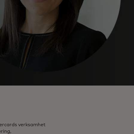
tercards verksamhet
ring,