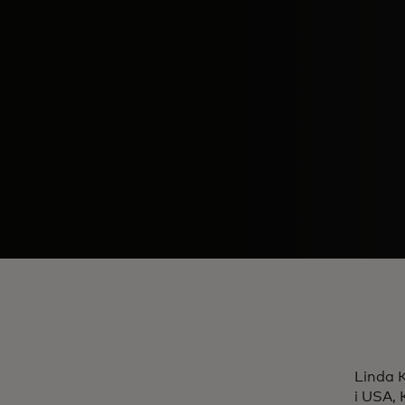
Linda K
i USA, 