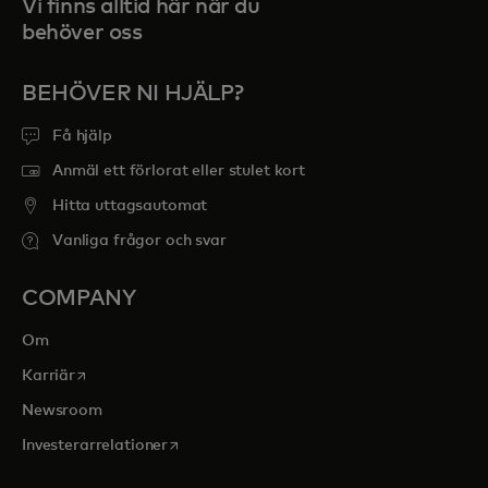
Vi finns alltid här när du
behöver oss
BEHÖVER NI HJÄLP?
Få hjälp
Anmäl ett förlorat eller stulet kort
Hitta uttagsautomat
Vanliga frågor och svar
COMPANY
Om
opens in a new tab
Karriär
Newsroom
opens in a new tab
Investerarrelationer