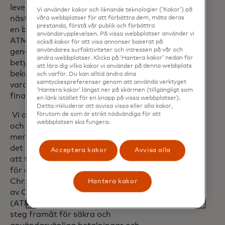
leverantör av självbetjäningsteknik i
Vi använder kakor och liknande teknologier (‘Kakor’) på
nästan 50 år har vi hjälpt till att leverera
våra webbplatser för att förbättra dem, mäta deras
prestanda, förstå vår publik och förbättra
en betydande del av de över 86 miljarder
användarupplevelsen. På vissa webbplatser använder vi
ATM-transaktioner per år som
också kakor för att visa annonser baserat på
användares surfaktiviteter och intressen på vår och
genomförs globalt. "Detta markerar ett
andra webbplatser. Klicka på ‘Hantera kakor’ nedan för
betydande framsteg i att förbättra
att lära dig vilka kakor vi använder på denna webbplats
bekvämligheten och hastigheten för
och varför. Du kan alltid ändra dina
samtyckespreferenser genom att använda verktyget
vardagliga transaktioner för
‘Hantera kakor’ längst ner på skärmen (tillgängligt som
finansinstitut och deras kunder.”
en länk istället för en knapp på vissa webbplatser).
Detta inkluderar att avvisa vissa eller alla kakor,
Vi omdefinierar uttag från ATM i Polen –
förutom de som är strikt nödvändiga för att
webbplatsen ska fungera.
och erbjuder en snabbare, säkrare och
mer sömlös upplevelse. Med CDCVM blir
det lika enkelt att använda en ATM som
Acceptera kakor
Avvisa alla
att trycka på din telefon eller ditt kort
för att betala i en butik,” sade Jarosław
Chrzanowski, VD för ITCARD. Införandet
Hantera kakor
av CDCVM för uttag i uttagsautomater
(ATM) i Polen markerar ett betydande
steg framåt för säkra och