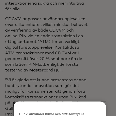
interaktionerna säkra och mer intuitiva
för alla.
CDCVM anpassar användarupplevelsen
över olika enheter, vilket minskar behovet
av verifiering av både CDCVM och
online-PIN vid en enda transaktion i en
uttagsautomat (ATM) för en verkligt
digital förstaupplevelse. Kontaktlösa
ATM-transaktioner med CDCVM är i
genomsnitt över 20 % snabbare än de
som kräver PIN-kod, enligt de första
testerna av Mastercard i juli.
”Vi är glada att kunna presentera denna
banbrytande innovation som gör det
möjligt för konsumenter att genomföra
kontaktlösa transaktioner utan PIN-kod
på ett säkert och enkelt sätt”, sade Joe
Gallagher, senior vice president,
Products, NCR Atleos Som en ledande
Hur vi använder kakor och ditt samtycke