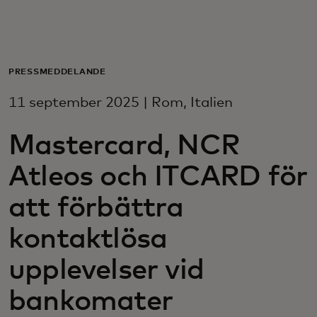
För er
För företag
PRESSMEDDELANDE
11 september 2025 | Rom, Italien
För världen
Mastercard, NCR
För innovatörer
Atleos och ITCARD för
att förbättra
Nyheter och trender
kontaktlösa
upplevelser vid
bankomater