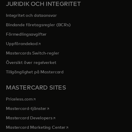
JURIDIK OCH INTEGRITET
Integritet och dataansvar
Bindande företagsregler (BCRs)
Förmedlingsavgifter
opens in a new tab
Uppförandekod
Mastercards Switch-regler
Översikt över regelverket
Tillgänglighet på Mastercard
MASTERCARD SITES
opens in a new tab
Priceless.com
opens in a new tab
Mastercard-tjänster
opens in a new tab
Mastercard Developers
opens in a new tab
Mastercard Marketing Center