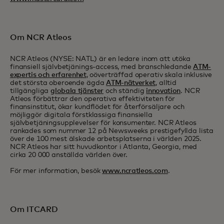
Om NCR Atleos
NCR Atleos (NYSE: NATL) är en ledare inom att utöka
finansiell självbetjänings-access, med branschledande
ATM-
expertis och erfarenhet
, oöverträffad operativ skala inklusive
det största oberoende ägda
ATM-nätverket
, alltid
tillgängliga
globala tjänster
och ständig
innovation
. NCR
Atleos förbättrar den operativa effektiviteten för
finansinstitut, ökar kundflödet för återförsäljare och
möjliggör digitala förstklassiga finansiella
självbetjäningsupplevelser för konsumenter. NCR Atleos
rankades som nummer 12 på Newsweeks prestigefyllda lista
över de 100 mest älskade arbetsplatserna i världen 2025.
NCR Atleos har sitt huvudkontor i Atlanta, Georgia, med
cirka 20 000 anställda världen över.
För mer information, besök
www.ncratleos.com
.
Om ITCARD