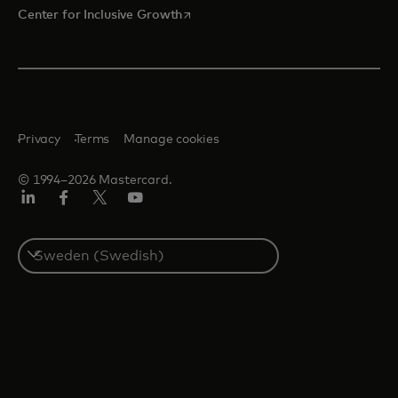
opens in a new tab
Center for Inclusive Growth
Privacy
Terms
Manage cookies
© 1994–2026 Mastercard.
Linkedin
Facebook
Twitter/X
Youtube
Select
a
country