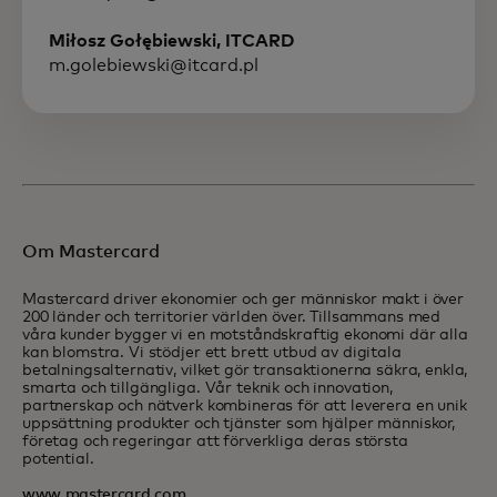
Miłosz Gołębiewski, ITCARD
m.golebiewski@itcard.pl
Om Mastercard
Mastercard driver ekonomier och ger människor makt i över
200 länder och territorier världen över. Tillsammans med
våra kunder bygger vi en motståndskraftig ekonomi där alla
kan blomstra. Vi stödjer ett brett utbud av digitala
betalningsalternativ, vilket gör transaktionerna säkra, enkla,
smarta och tillgängliga. Vår teknik och innovation,
partnerskap och nätverk kombineras för att leverera en unik
uppsättning produkter och tjänster som hjälper människor,
företag och regeringar att förverkliga deras största
potential.
www.mastercard.com