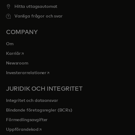
Hitta uttagsautomat
Vanliga frågor och svar
COMPANY
Om
opens in a new tab
Karriär
Newsroom
opens in a new tab
Investerarrelationer
JURIDIK OCH INTEGRITET
Integritet och dataansvar
Bindande företagsregler (BCRs)
Förmedlingsavgifter
opens in a new tab
Uppförandekod