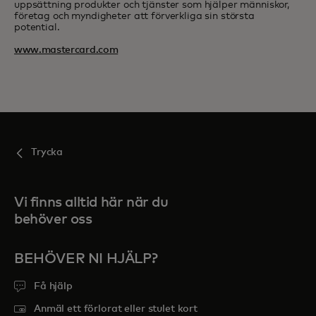
uppsättning produkter och tjänster som hjälper människor,
företag och myndigheter att förverkliga sin största
potential.
www.mastercard.com
Trycka
Vi finns alltid här när du
behöver oss
BEHÖVER NI HJÄLP?
Få hjälp
Anmäl ett förlorat eller stulet kort