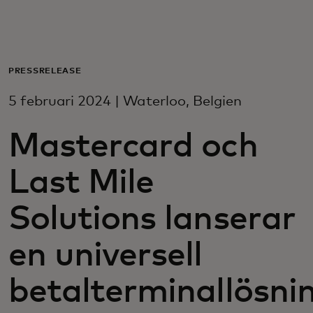
För er
För företag
PRESSRELEASE
5 februari 2024 | Waterloo, Belgien
För världen
Mastercard och
För innovatörer
Last Mile
Nyheter och trender
Solutions lanserar
en universell
betalterminallösni