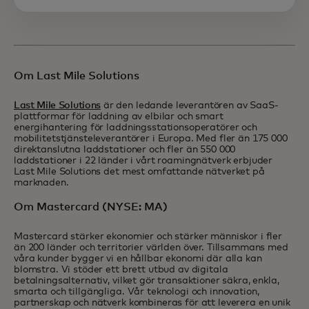
Om Last Mile Solutions
Last Mile Solutions
är den ledande leverantören av SaaS-
plattformar för laddning av elbilar och smart
energihantering för laddningsstationsoperatörer och
mobilitetstjänsteleverantörer i Europa. Med fler än 175 000
direktanslutna laddstationer och fler än 550 000
laddstationer i 22 länder i vårt roamingnätverk erbjuder
Last Mile Solutions det mest omfattande nätverket på
marknaden.
Om Mastercard (NYSE: MA)
Mastercard stärker ekonomier och stärker människor i fler
än 200 länder och territorier världen över. Tillsammans med
våra kunder bygger vi en hållbar ekonomi där alla kan
blomstra. Vi stöder ett brett utbud av digitala
betalningsalternativ, vilket gör transaktioner säkra, enkla,
smarta och tillgängliga. Vår teknologi och innovation,
partnerskap och nätverk kombineras för att leverera en unik