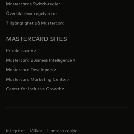
Mastercards Switch-regler
Översikt över regelverket
Tillgänglighet på Mastercard
MASTERCARD SITES
opens in a new tab
Priceless.com
opens in a new tab
Mastercard Business Intelligence
opens in a new tab
Mastercard Developers
opens in a new tab
Mastercard Marketing Center
opens in a new tab
Center for Inclusive Growth
Integritet
Villkor
Hantera cookies