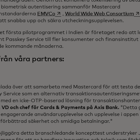
nandegraden. Genom att kombinera tokenisering av beta
 biometrisk autentisering sammanför Mastercard
opens in a new tab
op
hstandarderna
EMVCo
,
World Wide Web Consortium
att snabba upp och säkra utcheckningsupplevelsen.
et första pilotprogrammet i Indien är företaget redo att
 Passkey Service till fler konsumenter och finansinstitut
 de kommande månaderna.
från våra partners:
 glada över att samarbeta med Mastercard för att testa 
y Service som en alternativ transaktionsautentiseringsme
 med en icke-OTP-baserad lösning för transaktionshanter
 VD och chef för Cards & Payments på Axis Bank.
"Detta g
 engagerande användarupplevelse och upplevelse i appen
 förbättrad säkerhet och smidiga betalningar."
öjliggöra detta branschledande koncepttest understryker