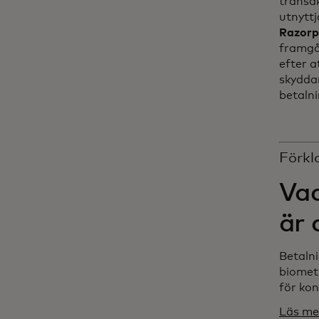
transa
utnyttj
Razorp
framgån
efter a
skyddar
betaln
Förkl
Vad
är 
Betaln
biometr
för ko
Läs me