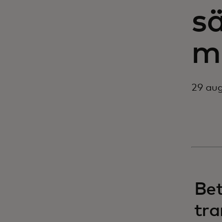
sä
mi
29 aug
Bet
tra