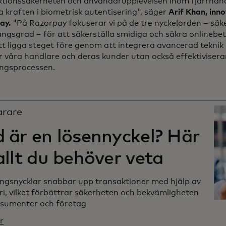
ktionssäkerheten och användarupplevelsen inom fjärrhan
a kraften i biometrisk autentisering", säger
Arif Khan, inn
ay.
"På Razorpay fokuserar vi på de tre nyckelorden – säke
gsgrad – för att säkerställa smidiga och säkra onlinebeta
tt ligga steget före genom att integrera avancerad teknik
 våra handlare och deras kunder utan också effektivisera
ingsprocessen.
arare
 är en lösennyckel? Här
allt du behöver veta
ingsnycklar snabbar upp transaktioner med hjälp av
i, vilket förbättrar säkerheten och bekvämligheten
nsumenter och företag
r