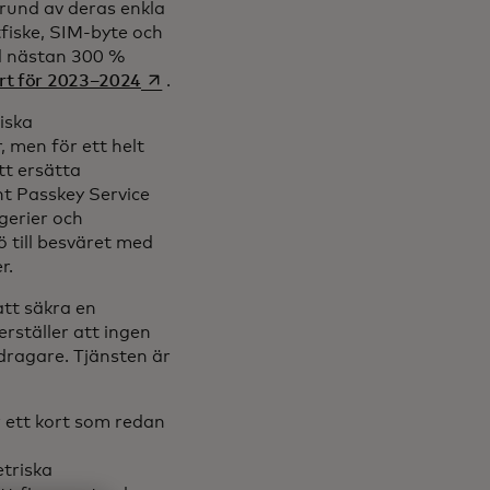
rund av deras enkla
fiske, SIM-byte och
ed nästan 300 %
opens in a new tab
ort för 2023–2024
.
iska
 men för ett helt
tt ersätta
t Passkey Service
gerier och
 till besväret med
er.
att säkra en
rställer att ingen
dragare. Tjänsten är
r ett kort som redan
triska