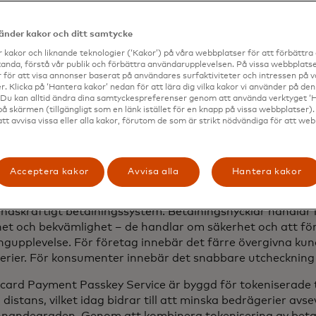
tentiseringsfunktioner på sin enhet – oavsett om det är e
siktsskanning eller PIN-kod.
d lyckad autentisering är betalningen omedelbart slutför
vänder kakor och ditt samtycke
 kakor och liknande teknologier (‘Kakor’) på våra webbplatser för att förbättr
 att introducera Mastercard Payment Passkey Service i In
anda, förstå vår publik och förbättra användarupplevelsen. På vissa webbplatse
nline-utcheckning och vår vision för en tokenekonomi”, s
 för att visa annonser baserat på användares surfaktiviteter och intressen på 
. Klicka på ‘Hantera kakor’ nedan för att lära dig vilka kakor vi använder på d
tchef på Mastercard. "Genom innovativ teknik som förbät
 Du kan alltid ändra dina samtyckespreferenser genom att använda verktyget ‘
ighet skapar vi ett mer transparent handelsekosystem för
på skärmen (tillgängligt som en länk istället för en knapp på vissa webbplatser)
att avvisa vissa eller alla kakor, förutom de som är strikt nödvändiga för att we
fortsätter att vara ledande inom digitala betalningar är 
pnå en tokeniserad framtid starkare än någonsin.”
, med sitt snabbt växande betalningsekosystem och avanc
Acceptera kakor
Avvisa alla
Hantera kakor
seringsmarknad, anammar betalningsnyckelord och förbät
sering i linje med Reserve Bank of Indias mål om ett säkr
ndskraftigt betalningssystem. Betalningsnycklar handlar 
het och bekvämlighet – de handlar om säkerhet och att f
ngupplevelse. För företag innebär det färre övergivna ku
erier. För konsumenter innebär det snabbare utcheckning
card Payment Passkey Service är byggd för tokeniserade 
å distans, vilket idag bidrar till att minska bedrägerier avs