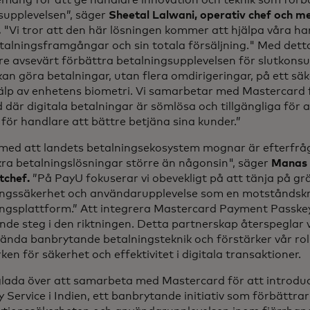
mang för att ge handlare innovation och teknik som förbä
supplevelsen”, säger
Sheetal Lalwani, operativ chef och 
.
"Vi tror att den här lösningen kommer att hjälpa våra ha
talningsframgångar och sin totala försäljning." Med detta
e avsevärt förbättra betalningsupplevelsen för slutkonsu
kan göra betalningar, utan flera omdirigeringar, på ett säk
älp av enhetens biometri. Vi samarbetar med Mastercard 
 där digitala betalningar är sömlösa och tillgängliga för al
 för handlare att bättre betjäna sina kunder.”
t med att landets betalningsekosystem mognar är efterfr
ra betalningslösningar större än någonsin", säger
Manas 
tchef.
”På PayU fokuserar vi obevekligt på att tänja på gr
ingssäkerhet och användarupplevelse som en motståndskr
ingsplattform.” Att integrera Mastercard Payment Passkey
nde steg i den riktningen. Detta partnerskap återspeglar
ända banbrytande betalningsteknik och förstärker vår roll
ken för säkerhet och effektivitet i digitala transaktioner.
 glada över att samarbeta med Mastercard för att introd
 Service i Indien, ett banbrytande initiativ som förbättrar