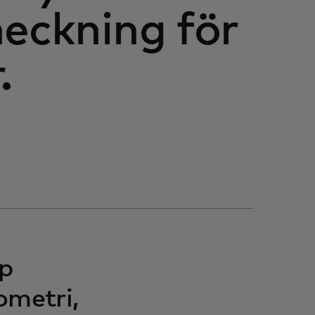
heckning för
.
pp
ometri,