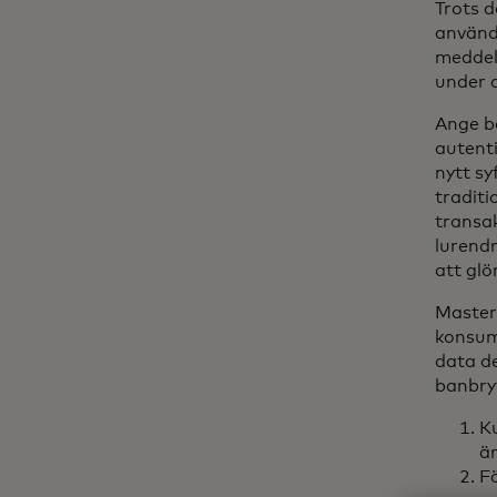
Trots 
användn
meddel
under d
Ange b
autenti
nytt sy
tradit
transa
lurendr
att glö
Master
konsume
data de
banbry
Ku
är
F