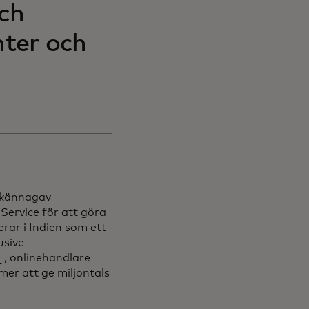
och
ter och
llkännagav
Service för att göra
rar i Indien som ett
usive
tab
ens in a new tab
, onlinehandlare
ew tab
mer att ge miljontals