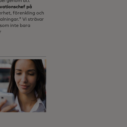
del genom att
ovationschef på
rhet, förenkling och
lningar." Vi strävar
 som inte bara
r