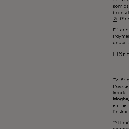
godkän
sömlös
bransc
för 
Efter d
Payment
under
Hör 
"Vi är
Passke
kunder
Moghe,
en mer
önskar
”Att m