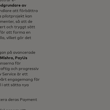
ttrar e-
medgrundare av
ndlare att förbättra
 pilotprojekt kan
menter, så att de
ert och tryggt sätt
för att forma en
la, vilket gör det
ågan på avancerade
Mishra, PayUs
änserna för
aftig och progressiv
 Service är ett
 vårt engagemang för
 i att sätta nya
ucera deras Payment