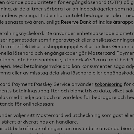
den ökande populariteten för engångslösenord (OTP) på g
ing, är de alltmer sårbara för onlinebedrägerier som nät
andeavlyssning. I Indien har antalet bedrägerier ökat m
e senaste två åren, enligt
Reserve Bank of Indias årsrapp
etalningsnyckelord. De använder enhetsbaserade biometr
seringsmetoder som fingeravtryck eller ansiktsskanningar,
fte: att effektivisera shoppingupplevelser online. Genom a
ionella lösenord och engångskoder gör Mastercard Paymen
ktioner inte bara snabbare, utan också säkrare mot bedrä
ejeri. Med betalningsnyckelord kan konsumenter säga adjö
mma eller av misstag dela sina lösenord eller engångskod
card Payment Passkey Service använder
tokenisering
för 
nts betalningsuppgifter och biometriska data, vilket säke
las med tredje part och är värdelös för bedragare och be
tande för onlinekassan:
nder väljer sitt Mastercard vid utcheckning som gäst elle
 säkert arkiverat hos en handlare.
ör att bekräfta betalningen kan användare använda biome