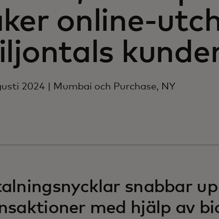
ker online-utc
ljontals kunder
usti 2024 | Mumbai och Purchase, NY
alningsnycklar snabbar u
nsaktioner med hjälp av bi