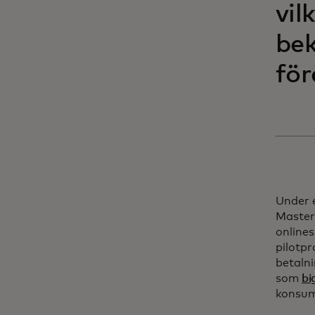
vil
bek
för
Under 
Master
onlines
pilotpr
betaln
som
bi
konsum