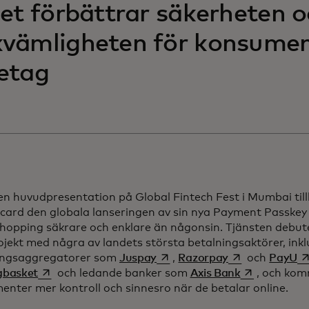
ket förbättrar säkerheten 
vämligheten för konsumen
etag
en huvudpresentation på Global Fintech Fest i Mumbai ti
card den globala lanseringen av sin nya Payment Passkey 
hopping säkrare och enklare än någonsin. Tjänsten debute
ojekt med några av landets största betalningsaktörer, inkl
opens in a new tab
opens in a new 
op
ingsaggregatorer som
Juspay
,
Razorpay
och
PayU
opens in a new tab
opens in a n
gbasket
och ledande banker som
Axis Bank
, och kom
enter mer kontroll och sinnesro när de betalar online.