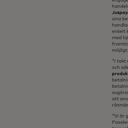
engage
handel
Juspay
sina be
handlar
enkelt 
med hj
framtid
möjligt
"I tak
och säk
produk
betaln
betaln
avgöra
att anv
riktmär
"Vi är
Passkey