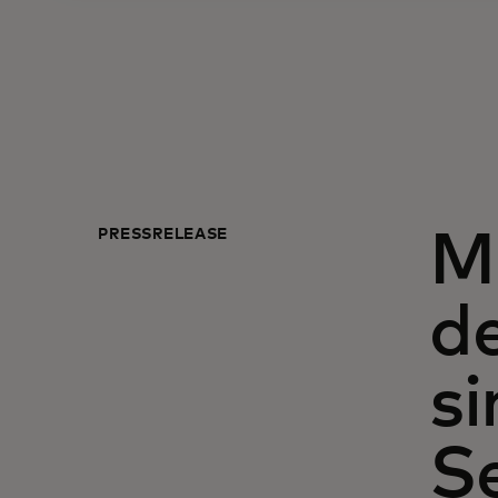
PRESSRELEASE
Ma
de
s
Se