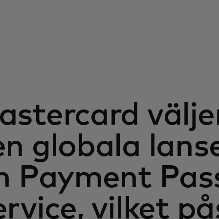
stercard väljer
n globala lans
in Payment Pas
rvice, vilket p