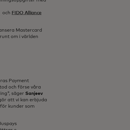
lningsuppgifter med
ens in a new tab
opens in a new tab
och
FIDO Alliance
 lansera Mastercard
 runt om i världen
deras Payment
tod och förse våra
ing", säger
Sanjeev
ör att vi kan erbjuda
 för kunder som
 Juspays