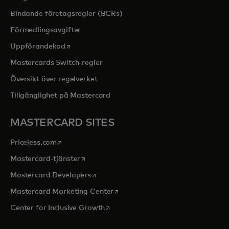
Bindande företagsregler (BCRs)
Förmedlingsavgifter
opens in a new tab
Uppförandekod
Mastercards Switch-regler
Översikt över regelverket
Tillgänglighet på Mastercard
MASTERCARD SITES
opens in a new tab
Priceless.com
opens in a new tab
Mastercard-tjänster
opens in a new tab
Mastercard Developers
opens in a new tab
Mastercard Marketing Center
opens in a new tab
Center for Inclusive Growth