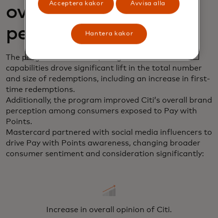
Acceptera kakor
Avvisa alla
overall brand
perception.
Hantera kakor
The program’s real-time, integrated alerts and
capabilities drove significant lift in the total number
and size of redemptions, including an increase in first-
time redemptions.
Additionally, the program improved Citi’s overall brand
perception among consumers exposed to Pay with
Points.
Mastercard partnered with social media influencers to
drive Pay with Points awareness, changing broader
consumer sentiment and consideration significantly:
Increase in overall opinion of Citi.