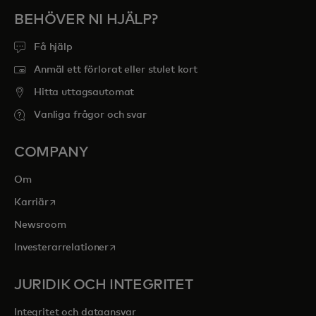
BEHÖVER NI HJÄLP?
Få hjälp
Anmäl ett förlorat eller stulet kort
Hitta uttagsautomat
Vanliga frågor och svar
COMPANY
Om
opens in a new tab
Karriär
Newsroom
opens in a new tab
Investerarrelationer
JURIDIK OCH INTEGRITET
Integritet och dataansvar