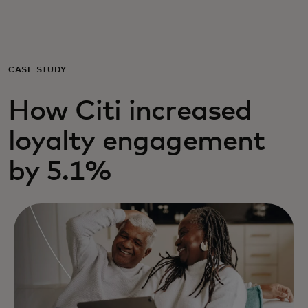
För er
För företag
CASE STUDY
How Citi increased
För världen
loyalty engagement
För innovatörer
by 5.1%
Nyheter och trender