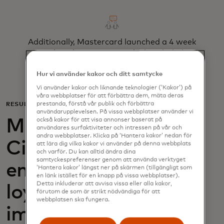
Additionally, Mastercard launched a 4 week
social media campaign, which included 6
Instagram influencer partnerships.
Hur vi använder kakor och ditt samtycke
Vi använder kakor och liknande teknologier (‘Kakor’) på
våra webbplatser för att förbättra dem, mäta deras
prestanda, förstå vår publik och förbättra
RESULT
användarupplevelsen. På vissa webbplatser använder vi
Mastercard helped
också kakor för att visa annonser baserat på
användares surfaktiviteter och intressen på vår och
andra webbplatser. Klicka på ‘Hantera kakor’ nedan för
Citi increase their
att lära dig vilka kakor vi använder på denna webbplats
och varför. Du kan alltid ändra dina
samtyckespreferenser genom att använda verktyget
engagement of their
‘Hantera kakor’ längst ner på skärmen (tillgängligt som
en länk istället för en knapp på vissa webbplatser).
Detta inkluderar att avvisa vissa eller alla kakor,
loyalty program and
förutom de som är strikt nödvändiga för att
webbplatsen ska fungera.
improvement of