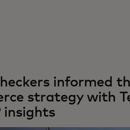
eckers informed the
ce strategy with T
 insights