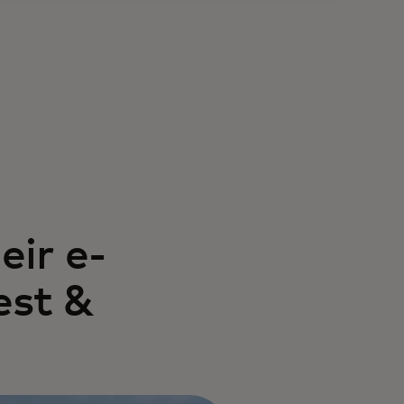
ir e-
est &