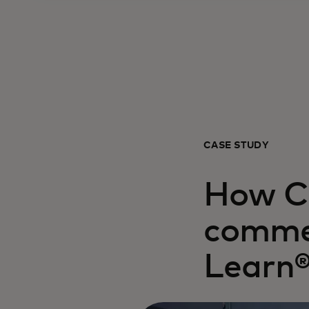
CASE STUDY
How Ch
commer
Learn®