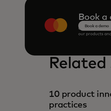
Book a
Book a demo
Consult our tea
our products and
Related 
10 product inn
practices