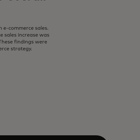
in e-commerce sales.
he sales increase was
These findings were
rce strategy.