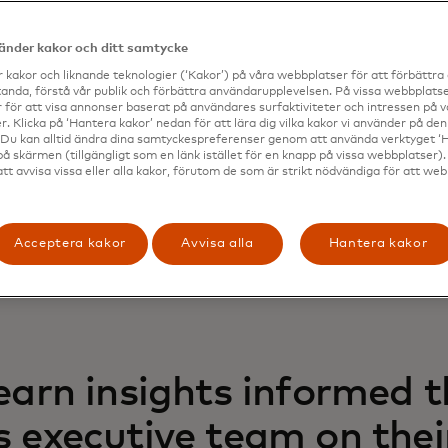
vänder kakor och ditt samtycke
 kakor och liknande teknologier (‘Kakor’) på våra webbplatser för att förbättr
anda, förstå vår publik och förbättra användarupplevelsen. På vissa webbplatse
 för att visa annonser baserat på användares surfaktiviteter och intressen på 
. Klicka på ‘Hantera kakor’ nedan för att lära dig vilka kakor vi använder på d
 Du kan alltid ändra dina samtyckespreferenser genom att använda verktyget ‘
på skärmen (tillgängligt som en länk istället för en knapp på vissa webbplatser)
att avvisa vissa eller alla kakor, förutom de som är strikt nödvändiga för att we
Acceptera kakor
Avvisa alla
Hantera kakor
earn insights informed t
 executive team on their