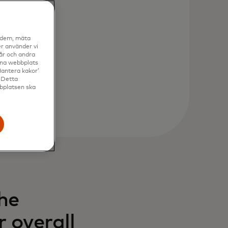
a dem, mäta
r använder vi
vår och andra
enna webbplats
Hantera kakor’
. Detta
bbplatsen ska
he
 overall