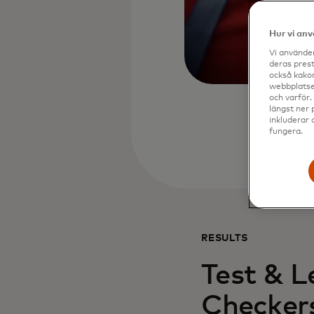
Hur vi an
Vi använder
deras prest
också kakor
webbplatser
och varför.
längst ner 
inkluderar 
fungera.
RESULTS
Test & L
Checkers