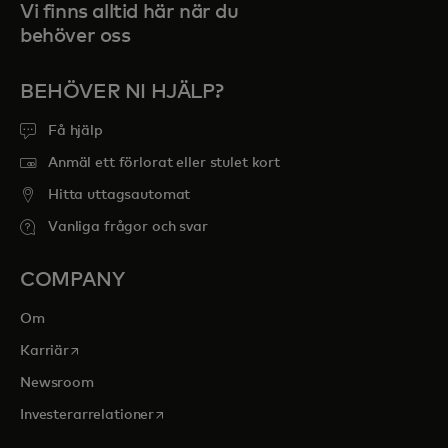
Vi finns alltid här när du
behöver oss
BEHÖVER NI HJÄLP?
Få hjälp
Anmäl ett förlorat eller stulet kort
Hitta uttagsautomat
Vanliga frågor och svar
COMPANY
Om
opens in a new tab
Karriär
Newsroom
opens in a new tab
Investerarrelationer