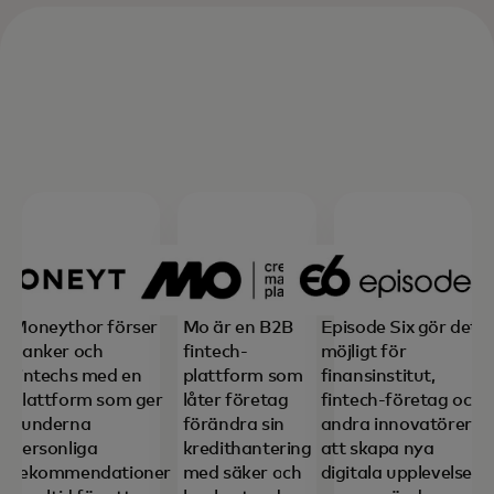
Moneythor förser
Mo är en B2B
Episode Six gör det
banker och
fintech-
möjligt för
fintechs med en
plattform som
finansinstitut,
plattform som ger
låter företag
fintech-företag och
kunderna
förändra sin
andra innovatörer
personliga
kredithantering
att skapa nya
rekommendationer
med säker och
digitala upplevelser