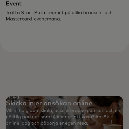
Event
Träffa Start Path-teamet på olika bransch- och
Mastercard-evenemang.
STEG 1
Skicka in er ansökan online
Vill ni ha global skala, accelererad expansion och en
pålitlig partner som hjälper er att växa? Ansök
online idag och påbörja er egen resa.