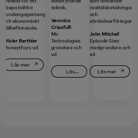
i realtid för att
banbrytande
som använder
skapa bättre
teknik.
realtidsbetalningar
kundengagemang
och
Veronica
och ekonomiskt
värdeöverföringar.
Crisafulli
välbefinnande.
Mo
John Mitchell
Olivier Berthier
Technologies
Episode Six:s
Moneythors vd
grundare och
medgrundare och
vd
vd
opens in a new tab
Läs mer
opens in 
Läs
Läs mer
opens in a new tab
mer