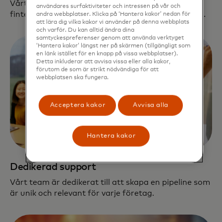
Vårt globala nätverk, våra partnerskap och olika
användares surfaktiviteter och intressen på vår och
fintech-lösningar hjälper startup-företag att växa.
andra webbplatser. Klicka på ‘Hantera kakor’ nedan för
att lära dig vilka kakor vi använder på denna webbplats
och varför. Du kan alltid ändra dina
samtyckespreferenser genom att använda verktyget
‘Hantera kakor’ längst ner på skärmen (tillgängligt som
en länk istället för en knapp på vissa webbplatser).
Detta inkluderar att avvisa vissa eller alla kakor,
förutom de som är strikt nödvändiga för att
webbplatsen ska fungera.
Acceptera kakor
Avvisa alla
Hantera kakor
Dedikerad support
Vårt team är dedikerat till att skapa en pipeline som
är unik och relevant för varje företag.