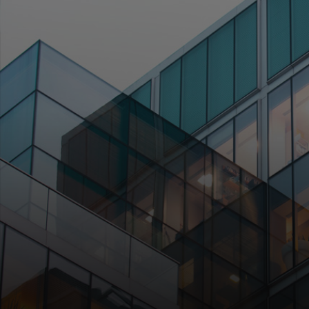
För er
För företag
För världen
För innovatörer
Nyheter och trender