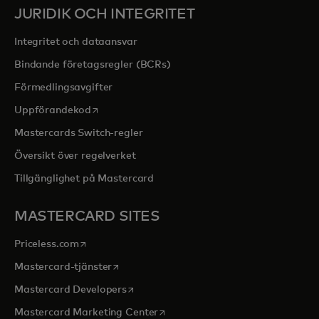
JURIDIK OCH INTEGRITET
Integritet och dataansvar
Bindande företagsregler (BCRs)
Förmedlingsavgifter
opens in a new tab
Uppförandekod
Mastercards Switch-regler
Översikt över regelverket
Tillgänglighet på Mastercard
MASTERCARD SITES
opens in a new tab
Priceless.com
opens in a new tab
Mastercard-tjänster
opens in a new tab
Mastercard Developers
opens in a new tab
Mastercard Marketing Center