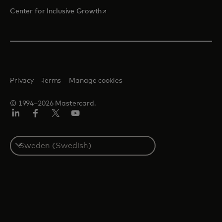
opens in a new tab
Center for Inclusive Growth
Privacy
Terms
Manage cookies
© 1994–2026 Mastercard.
Linkedin
Facebook
Twitter/X
Youtube
Select
a
country