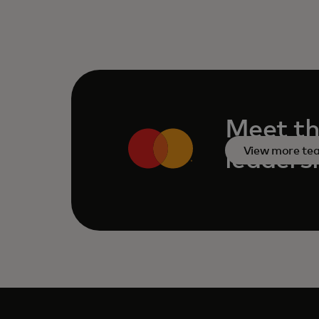
Meet th
View more t
leaders