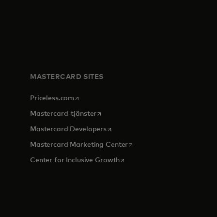
MASTERCARD SITES
opens in a new tab
Priceless.com
opens in a new tab
Mastercard-tjänster
opens in a new tab
Mastercard Developers
ab
opens in a new tab
Mastercard Marketing Center
opens in a new tab
Center for Inclusive Growth