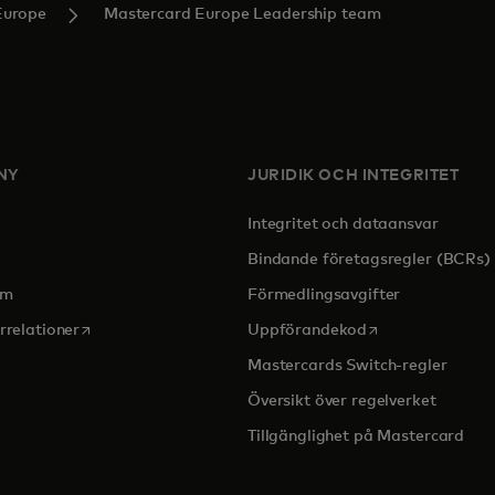
Europe
Mastercard Europe Leadership team
NY
JURIDIK OCH INTEGRITET
Integritet och dataansvar
pens in a new tab
Bindande företagsregler (BCRs)
om
Förmedlingsavgifter
opens in a new tab
opens in a new t
rrelationer
Uppförandekod
Mastercards Switch-regler
Översikt över regelverket
Tillgänglighet på Mastercard