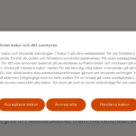
erved as Mastercard’s Senior Vice President f
ed in London since 2020.
vänder kakor och ditt samtycke
 kakor och liknande teknologier (‘Kakor’) på våra webbplatser för att förbättr
ercard in 2006 and throughout his career at M
anda, förstå vår publik och förbättra användarupplevelsen. På vissa webbplatse
ions including head of communications for Nort
 för att visa annonser baserat på användares surfaktiviteter och intressen på 
. Klicka på ‘Hantera kakor’ nedan för att lära dig vilka kakor vi använder på d
oversaw reputation and issues management at 
 Du kan alltid ändra dina samtyckespreferenser genom att använda verktyget ‘
på skärmen (tillgängligt som en länk istället för en knapp på vissa webbplatser)
ecutives on reputational risks and challenges.
att avvisa vissa eller alla kakor, förutom de som är strikt nödvändiga för att we
ercard, Issokson held senior positions at sever
rtups in Boston and in New York and Washingto
Acceptera kakor
Avvisa alla
Hantera kakor
nt and corporate affairs.
egree in Political Science from The American Un