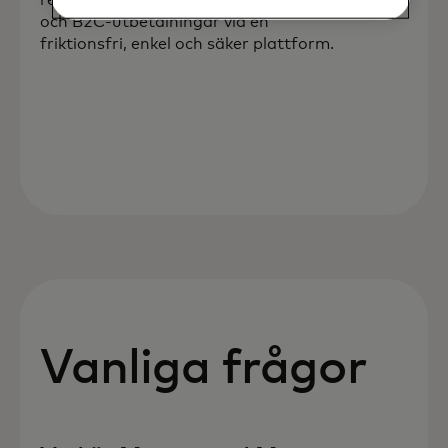
och B2C-utbetalningar via en
friktionsfri, enkel och säker plattform.
Vanliga frågor