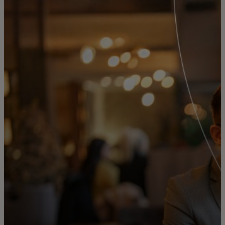
För er
För företag
För världen
För innovatörer
Nyheter och trender