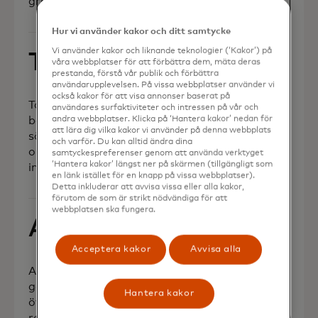
gränsöverskridande betalningar.
Hur vi använder kakor och ditt samtycke
Vi använder kakor och liknande teknologier (‘Kakor’) på
Taba Pay
våra webbplatser för att förbättra dem, mäta deras
prestanda, förstå vår publik och förbättra
användarupplevelsen. På vissa webbplatser använder vi
också kakor för att visa annonser baserat på
TabaPay är en fullstack-
användares surfaktiviteter och intressen på vår och
betalningsleverantör som möjliggör
andra webbplatser. Klicka på ‘Hantera kakor’ nedan för
att lära dig vilka kakor vi använder på denna webbplats
säkra, pålitliga och kostnadseffektiva
och varför. Du kan alltid ändra dina
omedelbara betalningar för fintech-
samtyckespreferenser genom att använda verktyget
‘Hantera kakor’ längst ner på skärmen (tillgängligt som
innovatörer.
en länk istället för en knapp på vissa webbplatser).
Detta inkluderar att avvisa vissa eller alla kakor,
förutom de som är strikt nödvändiga för att
webbplatsen ska fungera.
AptPay
Acceptera kakor
Avvisa alla
AptPay är ett fintech-företag som
gör det möjligt för partner världen
Hantera kakor
över att genomföra
realtidsbetalningar och leverera B2B-