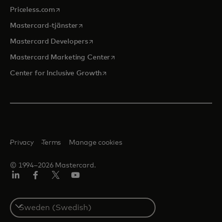
opens in a new tab
Priceless.com
opens in a new tab
Mastercard-tjänster
opens in a new tab
Mastercard Developers
opens in a new tab
Mastercard Marketing Center
opens in a new tab
Center for Inclusive Growth
Privacy
Terms
Manage cookies
© 1994–2026 Mastercard.
Linkedin
Facebook
Twitter/X
Youtube
Select
a
country