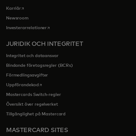
opens in a new tab
Karriär
Newsroom
opens in a new tab
Investerarrelationer
JURIDIK OCH INTEGRITET
Integritet och dataansvar
Bindande företagsregler (BCRs)
Förmedlingsavgifter
opens in a new tab
Uppförandekod
Mastercards Switch-regler
Översikt över regelverket
Tillgänglighet på Mastercard
MASTERCARD SITES